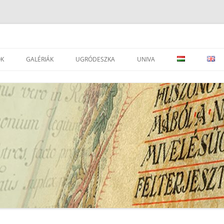
OK
GALÉRIÁK
UGRÓDESZKA
UNIVA
ADVÁNYOK
LEVÉLTÁRAK
JOGSZABÁLYOK
SEGÉDOLDAL ⇒
 LEVÉLTÁRAK
ESEMÉNYEK
PORTÁLOK
EAD IMPORTÁLÁSI SEGÉDLET ⇒
AI
TÁRSEGYESÜLETEK, INTÉZMÉNYEK
ATOM KÉZIKÖNYV
SZÉCSÉNYI M.: A RENDSZERVÁLTÁS
LEVÉLTÁRI, TÖRTÉNELMI
UNIVA FONDJEGYZÉK PÁLYÁZAT
GYŰJTEMÉNY ARCHÍVUM
FOLYÓIRATOK
UNIVA – DÁTUM JAVÍTÁS