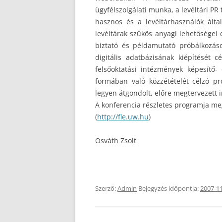
ügyfélszolgálati munka, a levéltári P
hasznos és a levéltárhasználók által
levéltárak szűkös anyagi lehetőségei
biztató és példamutató próbálkozáso
digitális adatbázisának kiépítését 
felsőoktatási intézmények képesítő- 
formában való közzétételét célzó pr
legyen átgondolt, előre megtervezett i
A konferencia részletes programja meg
(
http://fle.uw.hu
)
Osváth Zsolt
Szerző:
Admin
Bejegyzés időpontja:
2007-1