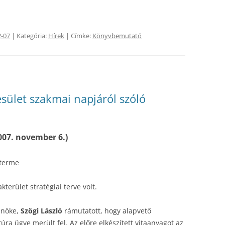
2-07
| Kategória:
Hírek
| Címke:
Könyvbemutató
sület szakmai napjáról szóló
007. november 6.)
zterme
kterület stratégiai terve volt.
lnöke,
Szögi László
rámutatott, hogy alapvető
túra ügye merült fel. Az előre elkészített vitaanyagot az