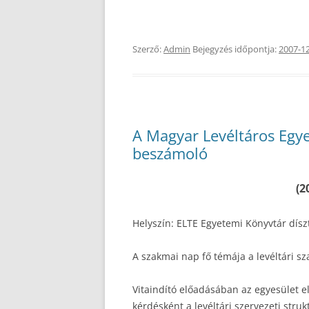
Szerző:
Admin
Bejegyzés időpontja:
2007-1
A Magyar Levéltáros Egye
beszámoló
(2
Helyszín: ELTE Egyetemi Könyvtár dís
A szakmai nap fő témája a levéltári sza
Vitaindító előadásában az egyesület e
kérdésként a levéltári szervezeti struk