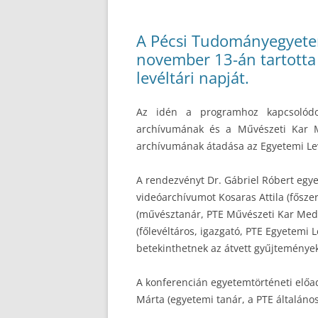
A Pécsi Tudományegyete
november 13-án tartotta 
levéltári napját.
Az idén a programhoz kapcsolódot
archívumának és a Művészeti Kar M
archívumának átadása az Egyetemi Le
A rendezvényt Dr. Gábriel Róbert egye
videóarchívumot Kosaras Attila (főszer
(művésztanár, PTE Művészeti Kar Mediá
(főlevéltáros, igazgató, PTE Egyetemi 
betekinthetnek az átvett gyűjteménye
A konferencián egyetemtörténeti előad
Márta (egyetemi tanár, a PTE általános