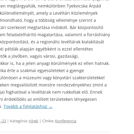
tesen megtárgyalták, nemkülönben Tyekvicska Árpád
 különvéleményét, amely a Levéltári Közlemények
 elmondható, hogy a többség véleménye szerint a
éltári szerkezet megtartása indokolt. Bár központosító
am feladatelhárító magatartása, valamint a forráshiány
özpontosítást, és a regionális levéltárak kialakítását
ati példák alapján egyébként is ezzel ellentétes
tők a jövőben, vagyis városi, gazdasági,
kkor is, ha a jelen anyagi körülmények ez ellen hatnak.
ika érte a szakmai egyesületeket a gyenge
különösen a múzeumi vagy könyvtári szakterületekkel
eteken megvalósított monstre rendezvényekhez (mint a
) foghatóval a levéltárak nem rukkoltak elő. Ennek
i érdeklődés az említett területeken lényegesen
i.
Tovább a folytatáshoz
→
1-23
| Kategória:
Hírek
| Címke:
Konferencia