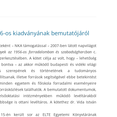
6-os kiadványának bemutatójáról
eteként – NKA támogatással – 2007-ben látott napvilágot
ények az 1956-os forradalomban és szabadságharcban
c.
zerkesztésében. A kötet célja az volt, hogy – lehetőség
 bontva – az akkor működő budapesti és vidéki világi
6-os szerepének és történetének a tudományos
lítsanak, illetve források segítségével ebbe betekintést
 minden egyetem és főiskola forradalmi eseményeire
 forrásközlések találhatók. A bemutatott dokumentumok,
lsőoktatási intézményekben működő levéltárakból
bsége is ottani levéltáros. A kötethez dr. Vida István
 15-én került sor az ELTE Egyetemi Könyvtárának