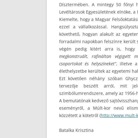
Dísztermében. A mintegy 50 főnyi h
Levéltárosok Egyesületének elnöke, a 
Kiemelte, hogy a Magyar Felsőoktatási
ezzel a vállalkozással. Hangsúlyo
követhető, hogyan alakult az egyetem
forradalmi napokban felszínre került
végén pedig kitért arra is, hog
megkonstruált, rafináltan végigvitt 
csoportokat és helyszíneket”
, illetve
élethelyzetbe kerültek az egyetemi hal
Ezt követően néhány szóban Ghyczy
tervezője beszélt arról, mit j
szimbólumrendszere, amely az 1956-ho
A bemutatónak kedvező sajtóvisszhangj
eseményről, a Múlt-kor nevű elism
közzétett a kötetről (
http://www.mult-
Batalka Krisztina