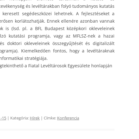
R tevékenység és levéltárakban folyó tudományos kutatás
 keresett segédeszközei lehetnek. A fejlesztéseket a
 erősen korlátozhatják. Ennek ellenére azonban vannak
k is (lsd. pl. a BFL Budapest középkori okleveleinek
célzó kutatási programja, vagy az MFLSZ-nek a hazai
és doktori okleveleinek összegyűjtését és digitalizált
ogramja). Kiemelkedően fontos, hogy a levéltáraknak
nformatikai stratégiája.
tekinthető a Fiatal Levéltárosok Egyesülete honlapján
1-15
| Kategória:
Hírek
| Címke:
Konferencia