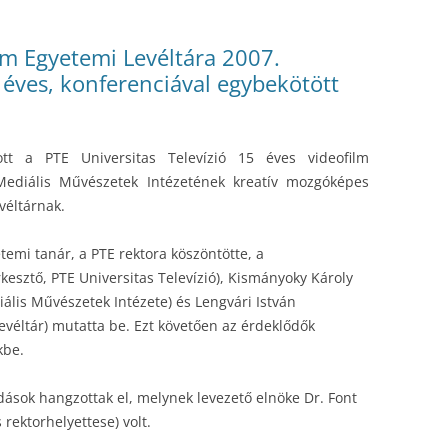
m Egyetemi Levéltára 2007.
éves, konferenciával egybekötött
t a PTE Universitas Televízió 15 éves videofilm
ediális Művészetek Intézetének kreatív mozgóképes
véltárnak.
temi tanár, a PTE rektora köszöntötte, a
kesztő, PTE Universitas Televízió), Kismányoky Károly
lis Művészetek Intézete) és Lengvári István
Levéltár) mutatta be. Ezt követően az érdeklődők
kbe.
ások hangzottak el, melynek levezető elnöke Dr. Font
 rektorhelyettese) volt.