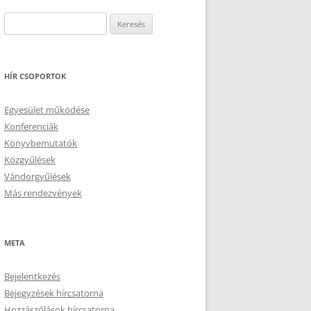
Keresés:
HÍR CSOPORTOK
Egyesület működése
Konferenciák
Könyvbemutatók
Közgyűlések
Vándorgyűlések
Más rendezvények
META
Bejelentkezés
Bejegyzések hírcsatorna
Hozzászólások hírcsatorna