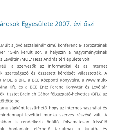
árosok Egyesülete 2007. évi őszi
 „Múlt s jövő asztalainál” című konferencia- sorozatának
er 15-én került sor, a helyszín a hagyományoknak
 Levéltár /MOL/ Hess András téri épülete volt.
öréül a szervezők az informatikai és az Internet
k szerteágazó és összetett kérdését választották. A
 a MOL, a BFL, a BCE Központi Könyvtára, a www.mult-
rvina Kft. és a BCE Entz Ferenc Könyvtár és Levéltár
öki tisztet Breinich Gábor főigazgató-helyettes /BFL/, az
öltötte be.
tanulságként leszűrhető, hogy az Internet-használat és
mindennapi levéltári munka szerves részévé vált. A
ban is rendelkezik önálló, folyamatosan frissülő
árak honlapjain elérhető tartalmak a kutató- és