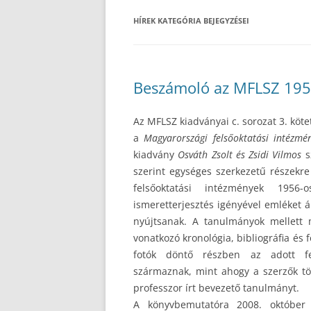
HÍREK
KATEGÓRIA BEJEGYZÉSEI
Beszámoló az MFLSZ 195
Az MFLSZ kiadványai c. sorozat 3. köt
a
Magyarországi felsőoktatási intézm
kiadvány
Osváth Zsolt és Zsidi Vilmos
s
szerint egységes szerkezetű részekre
felsőoktatási intézmények 195
ismeretterjesztés igényével emléket ál
nyújtsanak. A tanulmányok mellett
vonatkozó kronológia, bibliográfia és
fotók döntő részben az adott fe
származnak, mint ahogy a szerzők töb
professzor írt bevezető tanulmányt.
A könyvbemutatóra 2008. október