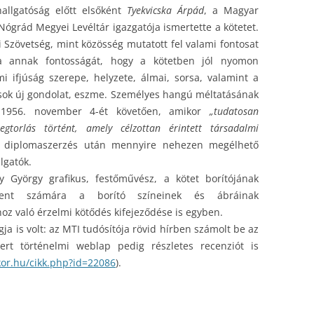
allgatóság előtt elsőként
Tyekvicska Árpád
, a Magyar
Nógrád Megyei Levéltár igazgatója ismertette a kötetet.
 Szövetség, mint közösség mutatott fel valami fontosat
zta annak fontosságát, hogy a kötetben jól nyomon
i ifjúság szerepe, helyzete, álmai, sorsa, valamint a
 sok új gondolat, eszme. Személyes hangú méltatásának
y 1956. november 4-ét követően, amikor
„tudatosan
megtorlás történt, amely célzottan érintett társadalmi
 a diplomaszerzés után mennyire nehezen megélhető
lgatók.
 György grafikus, festőművész, a kötet borítójának
elent számára a borító színeinek és ábráinak
z való érzelmi kötődés kifejeződése is egyben.
a is volt: az MTI tudósítója rövid hírben számolt be az
ert történelmi weblap pedig részletes recenziót is
kor.hu/cikk.php?id=22086
).