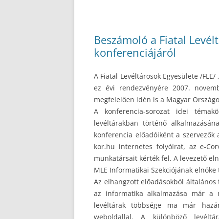
Beszámoló a Fiatal Levélt
konferenciájáról
A Fiatal Levéltárosok Egyesülete /FLE/
ez évi rendezvényére 2007. novemb
megfelelően idén is a Magyar Országos
A konferencia-sorozat idei témak
levéltárakban történő alkalmazásána
konferencia előadóiként a szervezők
kor.hu internetes folyóirat, az e-Co
munkatársait kérték fel. A levezető eln
MLE Informatikai Szekciójának elnöke t
Az elhangzott előadásokból általános 
az informatika alkalmazása már a 
levéltárak többsége ma már hazánk
weboldallal. A különböző levélt