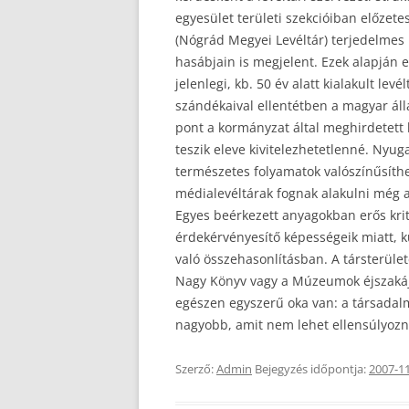
egyesület területi szekcióiban előze
(Nógrád Megyei Levéltár) terjedelmes
hasábjain is megjelent. Ezek alapján
jelenlegi, kb. 50 év alatt kialakult lev
szándékaival ellentétben a magyar áll
pont a kormányzat által meghirdetett k
teszik eleve kivitelezhetetlenné. Nyug
természetes folyamatok valószínűsíthe
médialevéltárak fognak alakulni még a
Egyes beérkezett anyagokban erős krit
érdekérvényesítő képességeik miatt, 
való összehasonlításban. A társterül
Nagy Könyv vagy a Múzeumok éjszakája
egészen egyszerű oka van: a társadalm
nagyobb, amit nem lehet ellensúlyozn
Szerző:
Admin
Bejegyzés időpontja:
2007-1