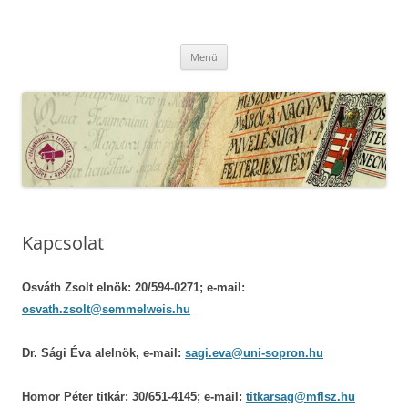
Kilépés
a
MFLSZ
tartalomba
Magyar Felsőoktatási Levéltári Szövetség
Menü
Kapcsolat
Osváth Zsolt elnök: 20/594-0271; e-mail:
osvath.zsolt@semmelweis.hu
Dr. Sági Éva alelnök, e-mail:
sagi.eva@uni-sopron.hu
Homor Péter titkár: 30/651-4145; e-mail:
titkarsag@mflsz.hu