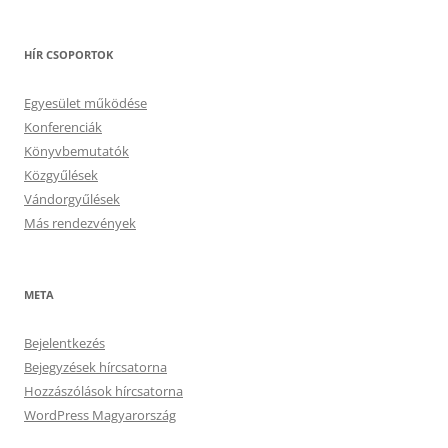
HÍR CSOPORTOK
Egyesület működése
Konferenciák
Könyvbemutatók
Közgyűlések
Vándorgyűlések
Más rendezvények
META
Bejelentkezés
Bejegyzések hírcsatorna
Hozzászólások hírcsatorna
WordPress Magyarország