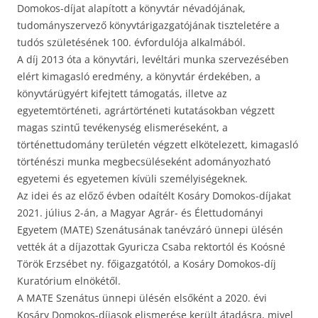
Domokos-díjat alapított a könyvtár névadójának,
tudományszervező könyvtárigazgatójának tiszteletére a
tudós születésének 100. évfordulója alkalmából.
A díj 2013 óta a könyvtári, levéltári munka szervezésében
elért kimagasló eredmény, a könyvtár érdekében, a
könyvtárügyért kifejtett támogatás, illetve az
egyetemtörténeti, agrártörténeti kutatásokban végzett
magas szintű tevékenység elismeréseként, a
történettudomány területén végzett elkötelezett, kimagasló
történészi munka megbecsüléseként adományozható
egyetemi és egyetemen kívüli személyiségeknek.
Az idei és az előző évben odaítélt Kosáry Domokos-díjakat
2021. július 2-án, a Magyar Agrár- és Élettudományi
Egyetem (MATE) Szenátusának tanévzáró ünnepi ülésén
vették át a díjazottak Gyuricza Csaba rektortól és Koósné
Török Erzsébet ny. főigazgatótól, a Kosáry Domokos-díj
Kuratórium elnökétől.
A MATE Szenátus ünnepi ülésén elsőként a 2020. évi
Kosáry Domokos-díjasok elismerése került átadásra, mivel