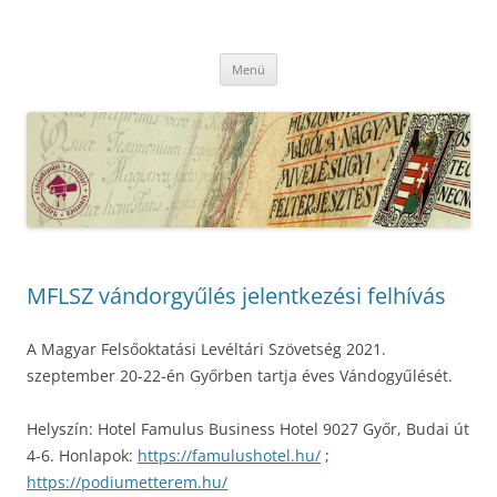
Kilépés
a
MFLSZ
tartalomba
Magyar Felsőoktatási Levéltári Szövetség
Menü
MFLSZ vándorgyűlés jelentkezési felhívás
A Magyar Felsőoktatási Levéltári Szövetség 2021.
szeptember 20-22-én Győrben tartja éves Vándogyűlését.
Helyszín: Hotel Famulus Business Hotel 9027 Győr, Budai út
4-6. Honlapok:
https://famulushotel.hu/
;
https://podiumetterem.hu/