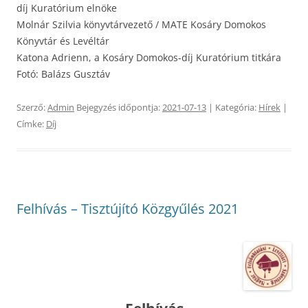
díj Kuratórium elnöke
Molnár Szilvia könyvtárvezető / MATE Kosáry Domokos
Könyvtár és Levéltár
Katona Adrienn, a Kosáry Domokos-díj Kuratórium titkára
Fotó: Balázs Gusztáv
Szerző:
Admin
Bejegyzés időpontja:
2021-07-13
| Kategória:
Hírek
|
Címke:
Díj
Felhívás – Tisztújító Közgyűlés 2021