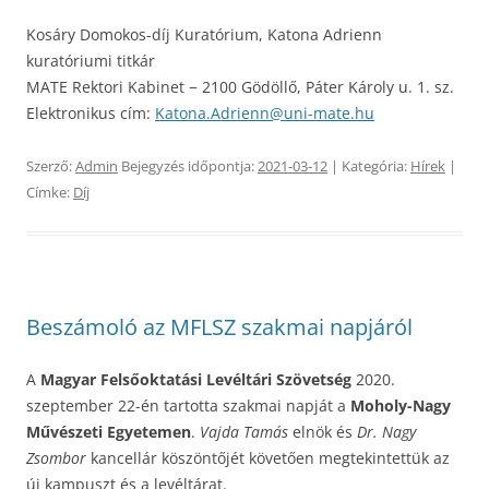
Kosáry Domokos-díj Kuratórium, Katona Adrienn
kuratóriumi titkár
MATE Rektori Kabinet − 2100 Gödöllő, Páter Károly u. 1. sz.
Elektronikus cím:
Katona.Adrienn@uni-mate.hu
Szerző:
Admin
Bejegyzés időpontja:
2021-03-12
| Kategória:
Hírek
|
Címke:
Díj
Beszámoló az MFLSZ szakmai napjáról
A
Magyar Felsőoktatási Levéltári Szövetség
2020.
szeptember 22-én tartotta szakmai napját a
Moholy-Nagy
Művészeti Egyetemen
.
Vajda Tamás
elnök és
Dr. Nagy
Zsombor
kancellár köszöntőjét követően megtekintettük az
új kampuszt és a levéltárat.