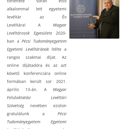
története során első
alkalommal lett egyetemi
levéltár az Év
Levéltára! A
Magyar
Levéltárosok Egyesülete
2020-
ban a
Pécsi Tudományegyetem
Egyetemi Levéltárának
ítélte a
rangos szakmai díjat. Az
online díjátadóra és az azt
követő konferenciára online
formában került sor 2021.
április 13-án. A
Magyar
Felsőoktatási Levéltári
Szövetség
nevében ezúton
gratulálunk a
Pécsi
Tudományegyetem Egyetemi