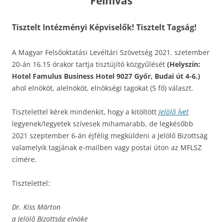
Felhívás
Tisztelt Intézményi Képviselők! Tisztelt Tagság!
A Magyar Felsőoktatási Levéltári Szövetség 2021. szetember
20-án 16.15 órakor tartja tisztújító közgyűlését
(Helyszín:
Hotel Famulus Business Hotel 9027 Győr, Budai út 4-6.)
ahol elnököt, alelnököt, elnökségi tagokat (5 fő) választ.
Tisztelettel kérek mindenkit, hogy a kitöltött
Jelölő Ívet
legyenek/legyetek szívesek mihamarabb, de legkésőbb
2021 szeptember 6-án éjfélig megküldeni a Jelölő Bizottság
valamelyik tagjának e-mailben vagy postai úton az MFLSZ
címére.
Tisztelettel:
Dr. Kiss Márton
a Jelölő Bizottság elnöke