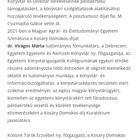
Könyvtár és Levéltár törekvéseinek példaértékű
támogatásáért, a könyvtári szolgáltatások alakításához
hozzájáruló tevékenységéért. A posztumusz díjat fia, M.
Csizmadia Gábor vette át.
2021-ben a Magyar Agrár- és Élettudományi Egyetem
Szenátusa a Kosáry Domokos-díjat
dr. Virágos Márta
tudományos főmunkatárs, a Debreceni
Egyetem Egyetemi és Nemzeti Könyvtár ny. főigazgatója, az
Egyetemi Könyvtárigazgatók Kollégiumának egykori elnöke
részére adományozta több évtizeden át végzett kiemelkedő
oktatói és tudományos munkája, a könyvtár- és
információszolgáltatás, a könyvtárosképzés területén elért
szakmai eredményei, az egész magyar könyvtárügyért,
kiemelten az egyetemi könyvtárakért tett fáradozásai,
példaértékű vezetői és közéleti tevékenysége
elismeréseként a Kosáry Domokos-díj Kuratórium
javaslatára.
Koósné Török Erzsébet ny. főigazgató, a Kosáry Domokos-