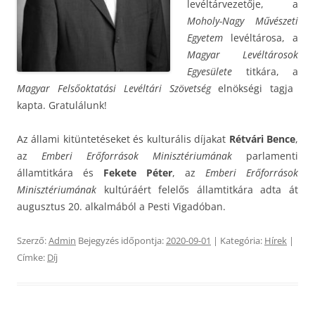
levéltárvezetője, a
Moholy-Nagy Művészeti
Egyetem
levéltárosa, a
Magyar Levéltárosok
Egyesülete
titkára, a
Magyar Felsőoktatási Levéltári Szövetség
elnökségi tagja
kapta. Gratulálunk!
Az állami kitüntetéseket és kulturális díjakat
Rétvári Bence
,
az
Emberi Erőforrások Minisztériumának
parlamenti
államtitkára és
Fekete Péter
, az
Emberi Erőforrások
Minisztériumának
kultúráért felelős államtitkára adta át
augusztus 20. alkalmából a Pesti Vigadóban.
Szerző:
Admin
Bejegyzés időpontja:
2020-09-01
| Kategória:
Hírek
|
Címke:
Díj