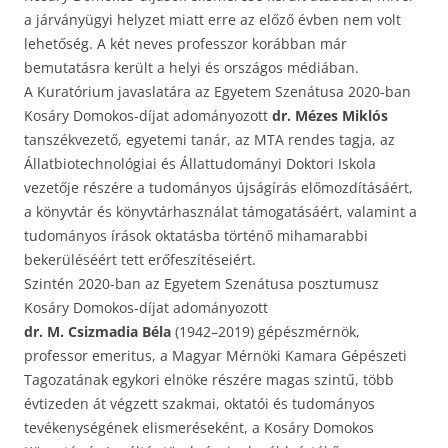
a járványügyi helyzet miatt erre az előző évben nem volt
lehetőség. A két neves professzor korábban már
bemutatásra került a helyi és országos médiában.
A Kuratórium javaslatára az Egyetem Szenátusa 2020-ban
Kosáry Domokos-díjat adományozott
dr. Mézes Miklós
tanszékvezető, egyetemi tanár, az MTA rendes tagja, az
Állatbiotechnológiai és Állattudományi Doktori Iskola
vezetője részére a tudományos újságírás előmozdításáért,
a könyvtár és könyvtárhasználat támogatásáért, valamint a
tudományos írások oktatásba történő mihamarabbi
bekerüléséért tett erőfeszítéseiért.
Szintén 2020-ban az Egyetem Szenátusa posztumusz
Kosáry Domokos-díjat adományozott
dr. M. Csizmadia Béla
(1942–2019) gépészmérnök,
professor emeritus, a Magyar Mérnöki Kamara Gépészeti
Tagozatának egykori elnöke részére magas szintű, több
évtizeden át végzett szakmai, oktatói és tudományos
tevékenységének elismeréseként, a Kosáry Domokos