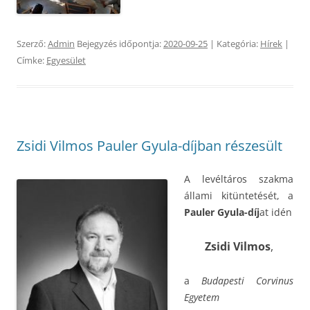
Szerző:
Admin
Bejegyzés időpontja:
2020-09-25
| Kategória:
Hírek
|
Címke:
Egyesület
Zsidi Vilmos Pauler Gyula-díjban részesült
A levéltáros szakma
állami kitüntetését, a
Pauler Gyula-díj
at idén
Zsidi Vilmos
,
a
Budapesti Corvinus
Egyetem