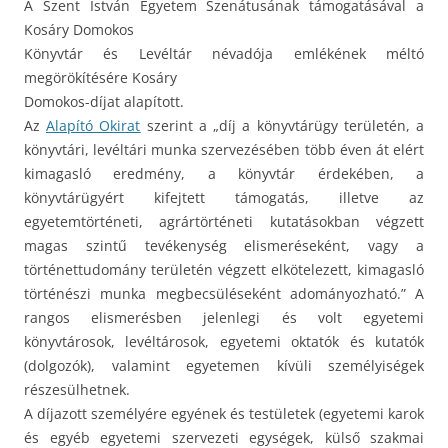
A Szent István Egyetem Szenátusának támogatásával a
Kosáry Domokos
Könyvtár és Levéltár névadója emlékének méltó
megörökítésére Kosáry
Domokos-díjat alapított.
Az
Alapító Okirat
szerint a „díj a könyvtárügy területén, a
könyvtári, levéltári munka szervezésében több éven át elért
kimagasló eredmény, a könyvtár érdekében, a
könyvtárügyért kifejtett támogatás, illetve az
egyetemtörténeti, agrártörténeti kutatásokban végzett
magas szintű tevékenység elismeréseként, vagy a
történettudomány területén végzett elkötelezett, kimagasló
történészi munka megbecsüléseként adományozható.” A
rangos elismerésben jelenlegi és volt egyetemi
könyvtárosok, levéltárosok, egyetemi oktatók és kutatók
(dolgozók), valamint egyetemen kívüli személyiségek
részesülhetnek.
A díjazott személyére egyének és testületek (egyetemi karok
és egyéb egyetemi szervezeti egységek, külső szakmai