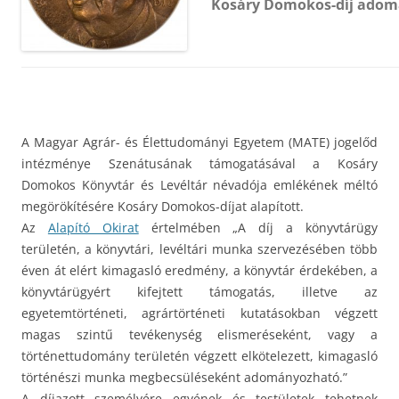
Kosáry Domokos-díj adom
A Magyar Agrár- és Élettudományi Egyetem (MATE) jogelőd
intézménye Szenátusának támogatásával a Kosáry
Domokos Könyvtár és Levéltár névadója emlékének méltó
megörökítésére Kosáry Domokos-díjat alapított.
Az
Alapító Okirat
értelmében „A díj a könyvtárügy
területén, a könyvtári, levéltári munka szervezésében több
éven át elért kimagasló eredmény, a könyvtár érdekében, a
könyvtárügyért kifejtett támogatás, illetve az
egyetemtörténeti, agrártörténeti kutatásokban végzett
magas szintű tevékenység elismeréseként, vagy a
történettudomány területén végzett elkötelezett, kimagasló
történészi munka megbecsüléseként adományozható.”
A díjazott személyére egyének és testületek tehetnek