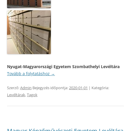
Nyugat-Magyarországi Egyetem Szombathelyi Levéltára
Tovább a folytatáshoz
→
Szerző:
Admin
Bejegyzés időpontja:
2020-01-01
| Kategória:
Levéltárak
,
Tagok
Magyar Képzőművészeti Egyetem Levéltára