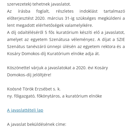
szervezetek) tehetnek javaslatot.
Az írásba foglalt, részletes indoklást tartalmazó
előterjesztést 2020. március 31-ig szükséges megküldeni a
lent megadott elérhetőségek valamelyikére.
A díj odaítéléséről 5 fős kuratórium készíti elő a javaslatot,
amelyet az egyetem Szenátusa véleményez. A díjat a SZIE
Szenátus tanévzáró ünnepi ülésén az egyetem rektora és a
Kosáry Domokos-díj Kuratórium elnöke adja át.
Köszönettel várjuk a javaslatokat a 2020. évi Kosáry
Domokos-díj jelöltjére!
Koósné Török Erzsébet s. k.
ny. főigazgató, főkönytáros, a kuratórium elnöke
A javaslattételi lap
A javaslat beküldésének címe: