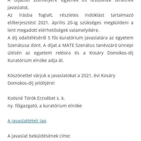
javaslatot.
Az írásba foglalt, részletes indoklást tartalmazó
előterjesztést 2021. április 20-ig szükséges megküldeni a
lent megadott elérhetőségek valamelyikére.
A díj odaítéléséről 5 fős kuratórium javaslatára az egyetem
Szenátusa dönt. A díjat a MATE Szenátus tanévzáró ünnepi
ülésén az egyetem rektora és a Kosáry Domokos-díj
Kuratórium elnöke adja át.
Köszönettel várjuk a javaslatokat a 2021. évi Kosáry
Domokos-díj jelöltjére!
Koósné Török Erzsébet s. k.
ny. főigazgató, a kuratórium elnöke
A javaslattételi lap
A javaslat beküldésének címe: