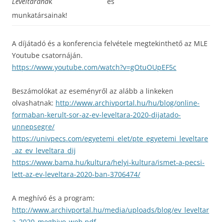
Levéltárána
k és
munkatársainak!
A díjátadó és a konferencia felvétele megtekinthető az MLE
Youtube csatornáján.
https://www.youtube.com/watch?v=gOtuOUpEF5c
Beszámolókat az eseményről az alább a linkeken
olvashatnak:
http://www.archivportal.hu/hu/blog/online-
formaban-kerult-sor-az-ev-leveltara-2020-dijatado-
unnepsegre/
https://univpecs.com/egyetemi_elet/pte_egyetemi_leveltare
_az_ev_leveltara_dij
https://www.bama.hu/kultura/helyi-kultura/ismet-a-pecsi-
lett-az-ev-leveltara-2020-ban-3706474/
A meghívó és a program:
http://www.archivportal.hu/media/uploads/blog/ev_leveltar
a_2020_meghivo_web.pdf