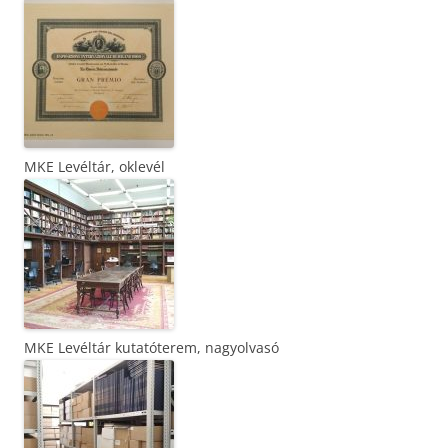
MKE Levéltár, oklevél
MKE Levéltár kutatóterem, nagyolvasó