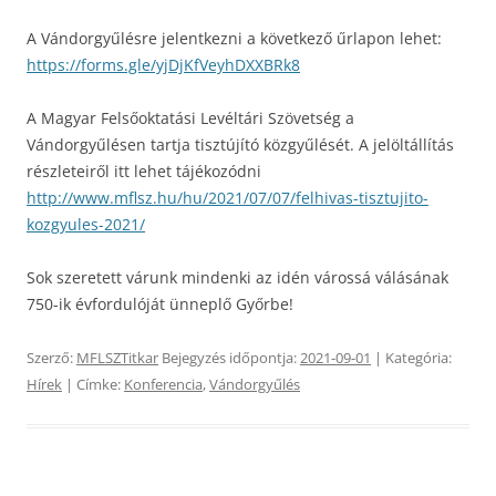
A Vándorgyűlésre jelentkezni a következő űrlapon lehet:
https://forms.gle/yjDjKfVeyhDXXBRk8
A Magyar Felsőoktatási Levéltári Szövetség a
Vándorgyűlésen tartja tisztújító közgyűlését. A jelöltállítás
részleteiről itt lehet tájékozódni
http://www.mflsz.hu/hu/2021/07/07/felhivas-tisztujito-
kozgyules-2021/
Sok szeretett várunk mindenki az idén várossá válásának
750-ik évfordulóját ünneplő Győrbe!
Szerző:
MFLSZTitkar
Bejegyzés időpontja:
2021-09-01
| Kategória:
Hírek
| Címke:
Konferencia
,
Vándorgyűlés