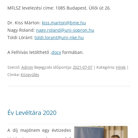
MFLSZ levelezési címe: 1085 Budapest, Üllői út 26.
Dr. Kiss Márton:
kiss.marton@bme.hu
Nagy Roland:
nagy.roland@uni-sopron.hu
Toldi Lóránt:
toldi.lorant@uni-nke.hu
A Felhívás letölthető .
docx
formában.
Szerző:
Admin
Bejegyzés időpontja:
2021-07-07
| Kategória:
Hírek
|
Címke:
Közgyűlés
Év Levéltára 2020
A díj majdnem egy évtizedes