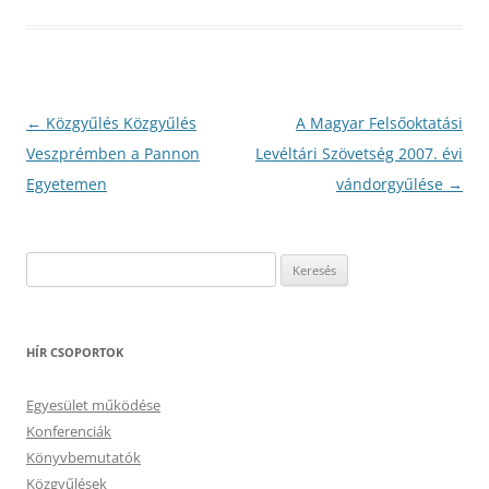
Bejegyzés
←
Közgyűlés Közgyűlés
A Magyar Felsőoktatási
navigáció
Veszprémben a Pannon
Levéltári Szövetség 2007. évi
Egyetemen
vándorgyűlése
→
Keresés:
HÍR CSOPORTOK
Egyesület működése
Konferenciák
Könyvbemutatók
Közgyűlések