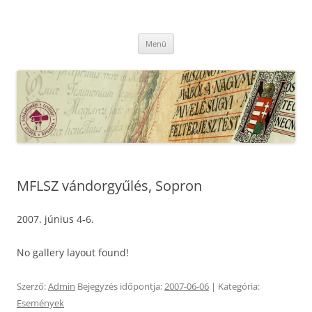
Kilépés
a
MFLSZ
tartalomba
Magyar Felsőoktatási Levéltári Szövetség
Menü
MFLSZ vándorgyűlés, Sopron
2007. június 4-6.
No gallery layout found!
Szerző:
Admin
Bejegyzés időpontja:
2007-06-06
| Kategória:
Események