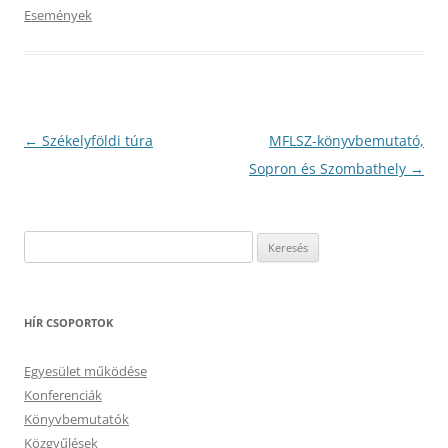
Események
Bejegyzés
←
Székelyföldi túra
MFLSZ-könyvbemutató,
navigáció
Sopron és Szombathely
→
Keresés:
HÍR CSOPORTOK
Egyesület működése
Konferenciák
Könyvbemutatók
Közgyűlések