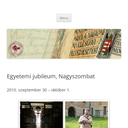
Kilépés
a
MFLSZ
tartalomba
Magyar Felsőoktatási Levéltári Szövetség
Menü
Egyetemi jubileum, Nagyszombat
2010. szeptember 30 – október 1.