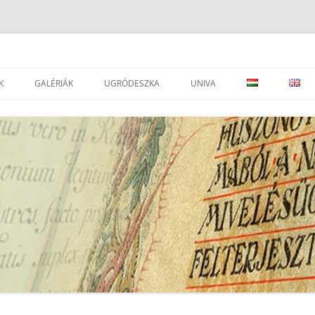
K
GALÉRIÁK
UGRÓDESZKA
UNIVA
DVÁNYOK
LEVÉLTÁRAK
JOGSZABÁLYOK
SEGÉDOLDAL ⇒
LEVÉLTÁRAK
ESEMÉNYEK
PORTÁLOK
EAD IMPORTÁLÁSI SEGÉDLET ⇒
I
TÁRSEGYESÜLETEK, INTÉZMÉNYEK
ATOM KÉZIKÖNYV
SZÉCSÉNYI M.: A RENDSZERVÁLTÁS
LEVÉLTÁRI, TÖRTÉNELMI
UNIVA FONDJEGYZÉK PÁLYÁZAT
GYŰJTEMÉNY ARCHÍVUM
FOLYÓIRATOK
UNIVA – DÁTUM JAVÍTÁS