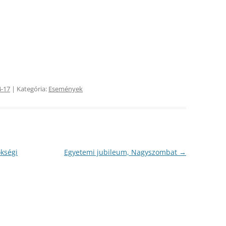
4-17
| Kategória:
Események
ökségi
Egyetemi jubileum, Nagyszombat
→