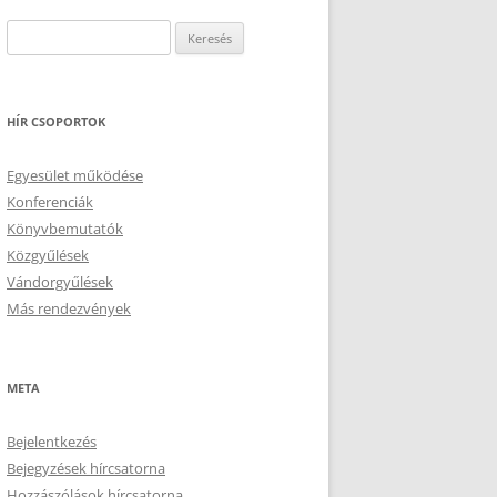
Keresés:
HÍR CSOPORTOK
Egyesület működése
Konferenciák
Könyvbemutatók
Közgyűlések
Vándorgyűlések
Más rendezvények
META
Bejelentkezés
Bejegyzések hírcsatorna
Hozzászólások hírcsatorna