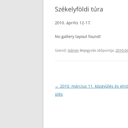
Székelyföldi túra
2010. április 12-17.
No gallery layout found!
Szerző:
Admin
Bejegyzés időpontja:
2010-0
Bejegyzés
←
2010. március 11. közgyűlés és eln
navigáció
ülés