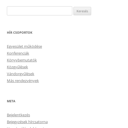
Keresés:
HÍR CSOPORTOK
Egyesület működése
Konferenciák
Könyvbemutatók
Közgyűlések
Vándorgyűlések
Más rendezvények
META
Bejelentkezés
Bejegyzések hírcsatorna