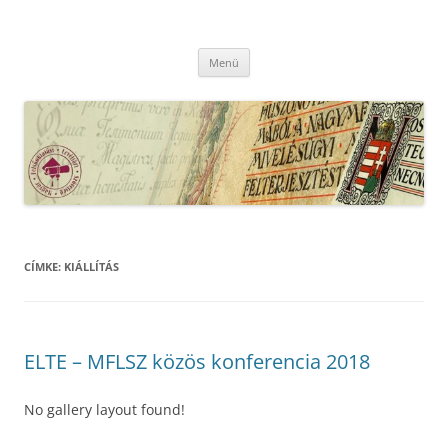
Kilépés
a
MFLSZ
tartalomba
Magyar Felsőoktatási Levéltári Szövetség
Menü
CÍMKE:
KIÁLLÍTÁS
ELTE – MFLSZ közös konferencia 2018
No gallery layout found!