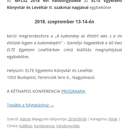
Az
MFLSZ 2018 évi vándorgyűlése
az
ELTE Egyetemi
Könyvtár és Levéltár II. szakmai napjával
egybekötve
2018. szeptember 13-14-én
kerül megrendezésre a
„A tudomány az életért van, s a mi
életünk legyen a tudományért” – Személyi hagyatékok a 60 éves
ELTE Egyetemi Levéltárban
című kiállítás megnyitójával
egybekötve.
Helyszín: ELTE Egyetemi Könyvtár és Levéltár
1053 Budapest, Ferenciek tere 6., Nagyolvasó.
A KÉTNAPOS KONFERENCIA
PROGRAMJA
:
Tovább a folytatáshoz
→
Szerző:
Admin
Bejegyzés időpontja:
2018-09-06
| Kategória:
Hírek
|
Címke:
Kiállítás
,
Konferencia
,
Vándorgyűlés