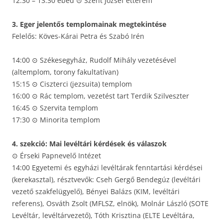
12:30 – 13:30 ebéd ⊙ Szent József étterem
3. Eger jelentős templomainak megtekintése
Felelős: Köves-Kárai Petra és Szabó Irén
14:00 ⊙ Székesegyház, Rudolf Mihály vezetésével
(altemplom, torony fakultatívan)
15:15 ⊙ Ciszterci (jezsuita) templom
16:00 ⊙ Rác templom, vezetést tart Terdik Szilveszter
16:45 ⊙ Szervita templom
17:30 ⊙ Minorita templom
4. szekció: Mai levéltári kérdések és válaszok
⊙ Érseki Papnevelő Intézet
14:00 Egyetemi és egyházi levéltárak fenntartási kérdései
(kerekasztal), résztvevők: Cseh Gergő Bendegúz (levéltári
vezető szakfelügyelő), Bényei Balázs (KIM, levéltári
referens), Osváth Zsolt (MFLSZ, elnök), Molnár László (SOTE
Levéltár, levéltárvezető), Tóth Krisztina (ELTE Levéltára,