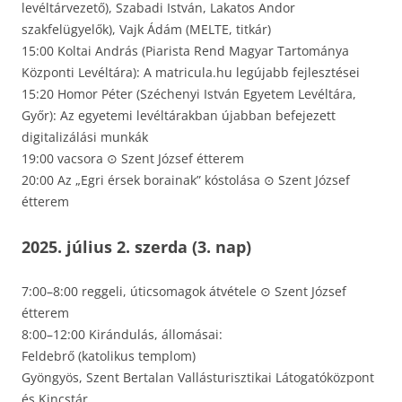
levéltárvezető), Szabadi István, Lakatos Andor
szakfelügyelők), Vajk Ádám (MELTE, titkár)
15:00 Koltai András (Piarista Rend Magyar Tartománya
Központi Levéltára): A matricula.hu legújabb fejlesztései
15:20 Homor Péter (Széchenyi István Egyetem Levéltára,
Győr): Az egyetemi levéltárakban újabban befejezett
digitalizálási munkák
19:00 vacsora ⊙ Szent József étterem
20:00 Az „Egri érsek borainak” kóstolása ⊙ Szent József
étterem
2025. július 2. szerda (3. nap)
7:00–8:00 reggeli, úticsomagok átvétele ⊙ Szent József
étterem
8:00–12:00 Kirándulás, állomásai:
Feldebrő (katolikus templom)
Gyöngyös, Szent Bertalan Vallásturisztikai Látogatóközpont
és Kincstár