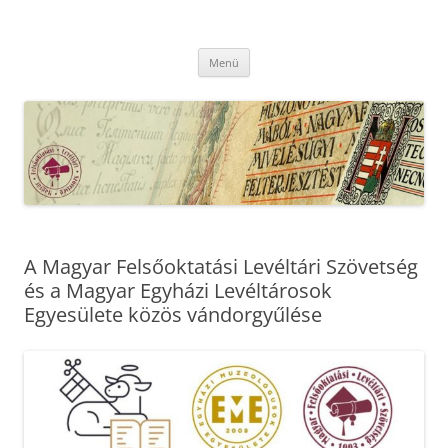
Kilépés
a
MFLSZ
tartalomba
Magyar Felsőoktatási Levéltári Szövetség
Menü
A Magyar Felsőoktatási Levéltári Szövetség
és a Magyar Egyházi Levéltárosok
Egyesülete közös vándorgyűlése