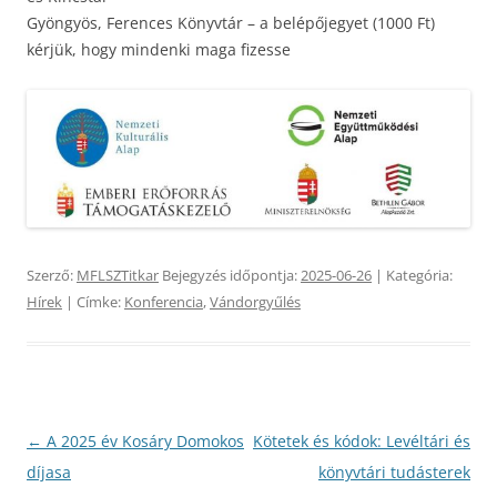
Gyöngyös, Ferences Könyvtár – a belépőjegyet (1000 Ft)
kérjük, hogy mindenki maga fizesse
Szerző:
MFLSZTitkar
Bejegyzés időpontja:
2025-06-26
| Kategória:
Hírek
| Címke:
Konferencia
,
Vándorgyűlés
Bejegyzés
←
A 2025 év Kosáry Domokos
Kötetek és kódok: Levéltári és
navigáció
díjasa
könyvtári tudásterek