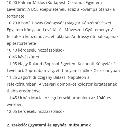
10:00 Kalmár Miklós (Budapesti Corvinus Egyetem
Levéltára): A BCE Főépületének, azaz a Fővámpalotának a
története
10:20 Kissné Havas Gyöngyvér (Magyar Képzőművészeti
Egyetem Könyvtár, Levéltár és Művészeti Gyűjtemény): A
felsőfokú képzőművészeti oktatás Andrássy úti palotájának
építéstörténete
10:40 kérdések, hozzászólások
10:45 kávészünet
11:05 Nagy Roland (Soproni Egyetem Központi Könyvtár és
Levéltár): Sopronban végzett bányamérnökök Oroszlányban
11:25 Zágorhidi Czigány Balázs: Napóleon a
refektóriumban: A vasvári domonkos kolostor kutatásának
újabb eredményei
11:45 Urbán Márta: Az egri érseki uradalom az 1940-es
években
12:05 kérdések, hozzászólások
2. szekció: Egyetemi és egyházi múzeumok