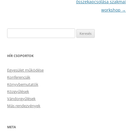
összekapcsolása szakmai
workshop
→
Keresés:
HÍR CSOPORTOK
Egyesület működése
Konferenciák
Könyvbemutatók
Közgyűlések
Vándorgyűlések
Más rendezvények
META