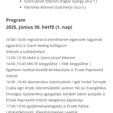
Szent József Étterem (Foglár György utca 1.)
Pátriárka étterem (Széchenyi utca 5.)
Program
2025. június 30. hétfő (1. nap)
10:00–14:00 regisztráció (mindhárom egyesület tagjainak
egyaránt) ⊙ Szent Hedvig Kollégium
érkezés a szálláshelyre
12:00–13:30 ebéd ⊙ Szent József étterem
14:00–15:45 MELTE közgyűlése | EME közgyűlése |
Egyetemi levéltárvezetők kerekasztala ⊙ Érseki Papnevelő
Intézet
16:00 -16:45 ökumenikus istentisztelet / igét hirdet Ternyák
Csaba egri érsek, közreműködik Lackner Pál (az Evangélikus
Országos Gyűjtemény igazgatója, korábbi tábori püspök) ⊙
Érseki Papnevelő Intézet ideiglenes kápolnája
17:00–19:00 gyűjteménylátogatás ⊙ Érseki Palota
Látogatóközpont, Főegyházmegyei Levéltár,