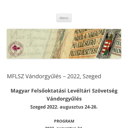
Kilépés
a
MFLSZ
tartalomba
Magyar Felsőoktatási Levéltári Szövetség
Menü
MFLSZ Vándorgyűlés – 2022, Szeged
Magyar Felsőoktatási Levéltári Szövetség
Vándorgyűlés
Szeged 2022. augusztus 24-26.
PROGRAM