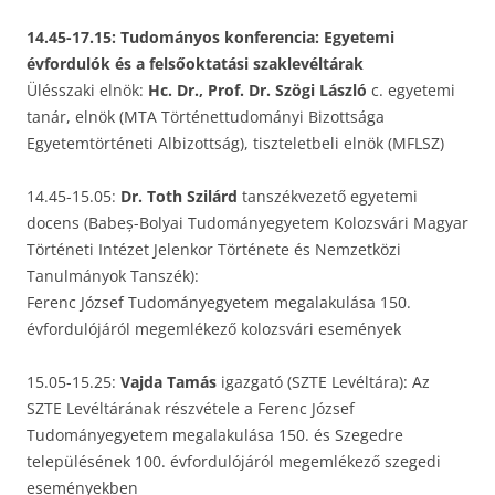
14.45-17.15: Tudományos konferencia: Egyetemi
évfordulók és a felsőoktatási szaklevéltárak
Ülésszaki elnök:
Hc. Dr., Prof. Dr. Szögi László
c. egyetemi
tanár, elnök (MTA Történettudományi Bizottsága
Egyetemtörténeti Albizottság), tiszteletbeli elnök (MFLSZ)
14.45-15.05:
Dr. Toth Szilárd
tanszékvezető egyetemi
docens (Babeș-Bolyai Tudományegyetem Kolozsvári Magyar
Történeti Intézet Jelenkor Története és Nemzetközi
Tanulmányok Tanszék):
Ferenc József Tudományegyetem megalakulása 150.
évfordulójáról megemlékező kolozsvári események
15.05-15.25:
Vajda Tamás
igazgató (SZTE Levéltára): Az
SZTE Levéltárának részvétele a Ferenc József
Tudományegyetem megalakulása 150. és Szegedre
településének 100. évfordulójáról megemlékező szegedi
eseményekben