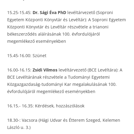
15.25-15.45:
Dr. Sági Éva PhD
levéltárvezető (Soproni
Egyetem Központi Könyvtár és Levéltár): A Soproni Egyetem
Központi Könyvtár és Levéltár részvétele a trianoni
békeszerződés aláírásának 100. évfordulójáról
megemlékező eseményekben
15.45-16.00: Szünet
16.00-16.15:
Zsidi Vilmos
levéltárvezető (BCE Levéltára): A
BCE Levéltárának részvétele a Tudományi Egyetemi
Közgazgazdaság-tudományi Kar megalakulásának 100.
évfordulójáról megemlékező eseményekben
16.15.- 16.35: Kérdések, hozzászólások
18.30-: Vacsora (Hági Udvar és Étterem Szeged, Kelemen
László u. 3.)