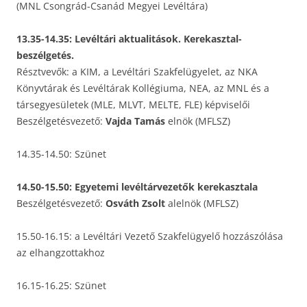
(MNL Csongrád-Csanád Megyei Levéltára)
13.35-14.35: Levéltári aktualitások. Kerekasztal-
beszélgetés.
Résztvevők: a KIM, a Levéltári Szakfelügyelet, az NKA
Könyvtárak és Levéltárak Kollégiuma, NEA, az MNL és a
társegyesületek (MLE, MLVT, MELTE, FLE) képviselői
Beszélgetésvezető:
Vajda Tamás
elnök (MFLSZ)
14.35-14.50: Szünet
14.50-15.50: Egyetemi levéltárvezetők kerekasztala
Beszélgetésvezető:
Osváth Zsolt
alelnök (MFLSZ)
15.50-16.15: a Levéltári Vezető Szakfelügyelő hozzászólása
az elhangzottakhoz
16.15-16.25: Szünet