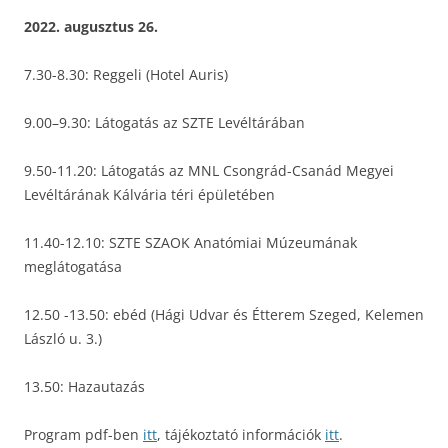
2022. augusztus 26.
7.30-8.30: Reggeli (Hotel Auris)
9.00–9.30: Látogatás az SZTE Levéltárában
9.50-11.20: Látogatás az MNL Csongrád-Csanád Megyei
Levéltárának Kálvária téri épületében
11.40-12.10: SZTE SZAOK Anatómiai Múzeumának
meglátogatása
12.50 -13.50: ebéd (Hági Udvar és Étterem Szeged, Kelemen
László u. 3.)
13.50: Hazautazás
Program pdf-ben
itt
, tájékoztató információk
itt
.