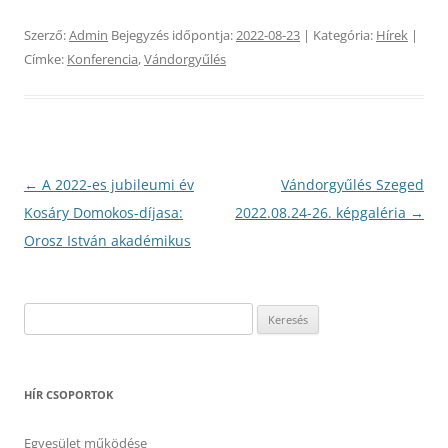
Szerző:
Admin
Bejegyzés időpontja:
2022-08-23
| Kategória:
Hírek
|
Címke:
Konferencia
,
Vándorgyűlés
Bejegyzés
←
A 2022-es jubileumi év
Vándorgyűlés Szeged
navigáció
Kosáry Domokos-díjasa:
2022.08.24-26. képgaléria
→
Orosz István akadémikus
Keresés:
HÍR CSOPORTOK
Egyesület működése