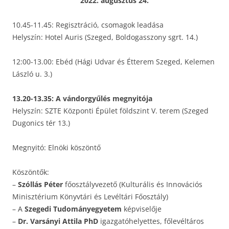
2022. augusztus 24.
10.45-11.45: Regisztráció, csomagok leadása
Helyszín: Hotel Auris (Szeged, Boldogasszony sgrt. 14.)
12:00-13.00: Ebéd (Hági Udvar és Étterem Szeged, Kelemen
László u. 3.)
13.20-13.35: A vándorgyűlés megnyitója
Helyszín: SZTE Központi Épület földszint V. terem (Szeged
Dugonics tér 13.)
Megnyitó: Elnöki köszöntő
Köszöntők:
–
Szóllás Péter
főosztályvezető (Kulturális és Innovációs
Minisztérium Könyvtári és Levéltári Főosztály)
– A
Szegedi Tudományegyetem
képviselője
–
Dr. Varsányi Attila PhD
igazgatóhelyettes, főlevéltáros