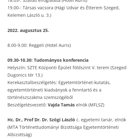
18.05-: Szállás elfoglalása (Hotel Auris)
19.00-: Társas vacsora (Hági Udvar és Étterem Szeged,
Kelemen László u. 3.)
2022. augusztus 25.
8.00-9.00: Reggeli (Hotel Auris)
09.30-10.30: Tudományos konferencia
Helyszín: SZTE Központi Épület földszint V. terem (Szeged
Dugonics tér 13.)
Kerekasztalbeszélgetés: Egyetemtörténet-kutatás,
egyetemtörténeti kiadványok a fenntartó és a
történészszakma szemszögéből
Beszélgetésvezető:
Vajda Tamás
elnök (MFLSZ)
Hc. Dr., Prof Dr. Dr. Szögi László
c. egyetemi tanár, elnök
(MTA Történettudományi Bizottsága Egyetemtörténeti
Albizottság)