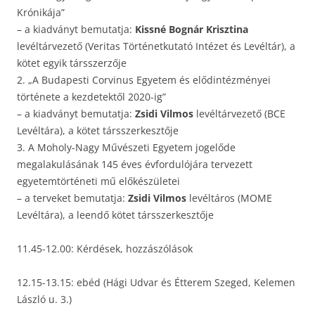
Krónikája”
– a kiadványt bemutatja:
Kissné Bognár Krisztina
levéltárvezető (Veritas Történetkutató Intézet és Levéltár), a
kötet egyik társszerzője
2. „A Budapesti Corvinus Egyetem és elődintézményei
története a kezdetektől 2020-ig”
– a kiadványt bemutatja:
Zsidi Vilmos
levéltárvezető (BCE
Levéltára), a kötet társszerkesztője
3. A Moholy-Nagy Művészeti Egyetem jogelőde
megalakulásának 145 éves évfordulójára tervezett
egyetemtörténeti mű előkészületei
– a terveket bemutatja:
Zsidi Vilmos
levéltáros (MOME
Levéltára), a leendő kötet társszerkesztője
11.45-12.00: Kérdések, hozzászólások
12.15-13.15: ebéd (Hági Udvar és Étterem Szeged, Kelemen
László u. 3.)