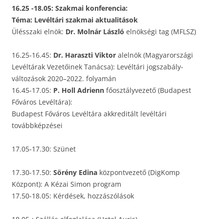
16.25 -18.05: Szakmai konferencia:
Téma: Levéltári szakmai aktualitások
Ülésszaki elnök:
Dr. Molnár László
elnökségi tag (MFLSZ)
16.25-16.45:
Dr. Haraszti Viktor
alelnök (Magyarországi
Levéltárak Vezetőinek Tanácsa): Levéltári jogszabály-
változások 2020–2022. folyamán
16.45-17.05:
P. Holl Adrienn
főosztályvezető (Budapest
Főváros Levéltára):
Budapest Főváros Levéltára akkreditált levéltári
továbbképzései
17.05-17.30: Szünet
17.30-17.50:
Sörény Edina
központvezető (DigKomp
Központ): A Kézai Simon program
17.50-18.05: Kérdések, hozzászólások