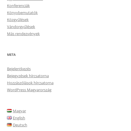
Konferenciák
Könyvbemutatók
Közgyűlések
Vándorgyűlések
Más rendezvények
META
Bejelentkezés
Bejegyzések hírcsatorna
Hozzászólások hírcsatorna
WordPress Magyarország
Magyar
English
Deutsch