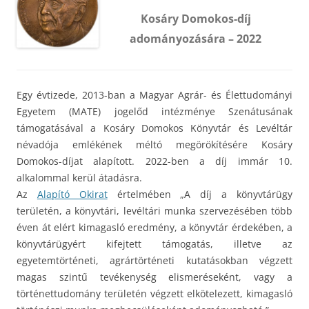
Kosáry Domokos-díj
adományozására – 2022
Egy évtizede, 2013-ban a Magyar Agrár- és Élettudományi
Egyetem (MATE) jogelőd intézménye Szenátusának
támogatásával a Kosáry Domokos Könyvtár és Levéltár
névadója emlékének méltó megörökítésére Kosáry
Domokos-díjat alapított. 2022-ben a díj immár 10.
alkalommal kerül átadásra.
Az
Alapító Okirat
értelmében „A díj a könyvtárügy
területén, a könyvtári, levéltári munka szervezésében több
éven át elért kimagasló eredmény, a könyvtár érdekében, a
könyvtárügyért kifejtett támogatás, illetve az
egyetemtörténeti, agrártörténeti kutatásokban végzett
magas szintű tevékenység elismeréseként, vagy a
történettudomány területén végzett elkötelezett, kimagasló