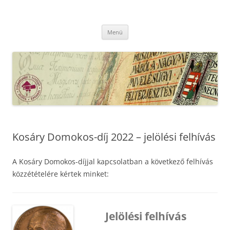
Kilépés
a
MFLSZ
tartalomba
Magyar Felsőoktatási Levéltári Szövetség
Menü
Kosáry Domokos-díj 2022 – jelölési felhívás
A Kosáry Domokos-díjjal kapcsolatban a következő felhívás
közzétételére kértek minket:
Jelölési felhívás