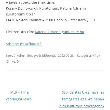
A javaslat beküldésének címe:
Kosáry Domokos-díj Kuratórium, Katona Adrienn
kuratóriumi titkár
MATE Rektori Kabinet – 2100 Gödöllő, Páter Károly u. 1.
Elektronikus cím:
Katona.Adrienn@uni-mate.hu
Adatkezelési tájékoztató
Szerző:
Admin
Bejegyzés időpontja:
2022-02-23
| Kategória:
Hírek
|
Címke:
Díj
Bejegyzés
←
MLP – Hír a
Szolidaritás Ukrajnával és
navigáció
vándorgyűlésről
támogatás az Ukrajnában
élők kulturális örökségének