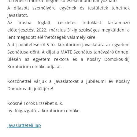
történészi munka megbecsüléseként adományozható.”
A díjazott személyére egyének és testületek tehetnek
javaslatot.
Az írásba foglalt, részletes indoklást tartalmazó
előterjesztést 2022. március 31-ig szükséges megküldeni a
lent megadott elérhetőségek valamelyikére.
A díj odaítéléséről 5 fős kuratórium javaslatára az egyetem
Szenátusa dönt. A díjat a MATE Szenátus tanévzáró ünnepi
ülésén az egyetem rektora és a Kosáry Domokos-díj
Kuratórium elnöke adja át.
Köszönettel várjuk a javaslatokat a jubileumi év Kosáry
Domokos-díj jelöltjére!
Koósné Török Erzsébet s. k.
ny. főigazgató, a kuratórium elnöke
Javaslattételi lap