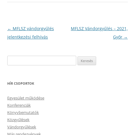
Bejegyzés
←
MFLSZ vándorgyűlés
MFLSZ Vándorgyűlés – 2021,
navigáció
jelentkezési felhívás
Győr
→
Keresés:
HÍR CSOPORTOK
Egyesület működése
Konferenciák
Könyvbemutatók
Közgyűlések
Vándorgyűlések
Más rendezvények