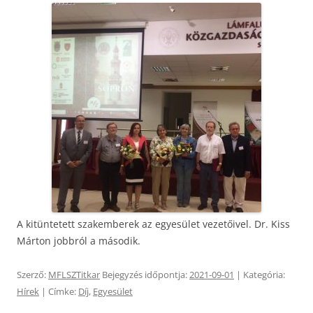
A kitüntetett szakemberek az egyesület vezetőivel. Dr. Kiss
Márton jobbról a második.
Szerző:
MFLSZTitkar
Bejegyzés időpontja:
2021-09-01
| Kategória:
Hírek
| Címke:
Díj
,
Egyesület