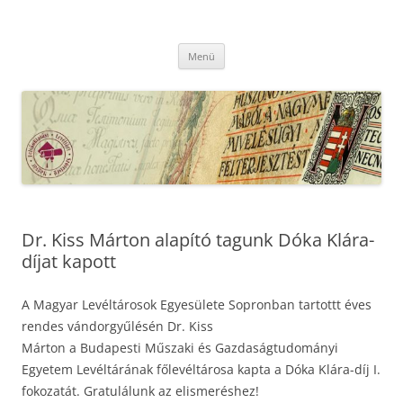
Kilépés
a
MFLSZ
tartalomba
Magyar Felsőoktatási Levéltári Szövetség
Menü
Dr. Kiss Márton alapító tagunk Dóka Klára-
díjat kapott
A Magyar Levéltárosok Egyesülete Sopronban tartottt éves
rendes vándorgyűlésén Dr. Kiss
Márton a Budapesti Műszaki és Gazdaságtudományi
Egyetem Levéltárának főlevéltárosa kapta a Dóka Klára-díj I.
fokozatát. Gratulálunk az elismeréshez!