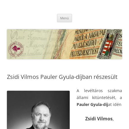
Kilépés
a
MFLSZ
tartalomba
Magyar Felsőoktatási Levéltári Szövetség
Menü
Zsidi Vilmos Pauler Gyula-díjban részesült
A levéltáros szakma
állami kitüntetését, a
Pauler Gyula-díj
at idén
Zsidi Vilmos
,