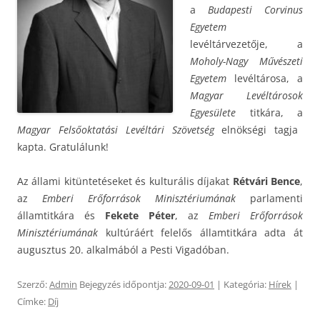
a
Budapesti Corvinus
Egyetem
levéltárvezetője, a
Moholy-Nagy Művészeti
Egyetem
levéltárosa, a
Magyar Levéltárosok
Egyesülete
titkára, a
Magyar Felsőoktatási Levéltári Szövetség
elnökségi tagja
kapta. Gratulálunk!
Az állami kitüntetéseket és kulturális díjakat
Rétvári Bence
,
az
Emberi Erőforrások Minisztériumának
parlamenti
államtitkára és
Fekete Péter
, az
Emberi Erőforrások
Minisztériumának
kultúráért felelős államtitkára adta át
augusztus 20. alkalmából a Pesti Vigadóban.
Szerző:
Admin
Bejegyzés időpontja:
2020-09-01
| Kategória:
Hírek
|
Címke:
Díj