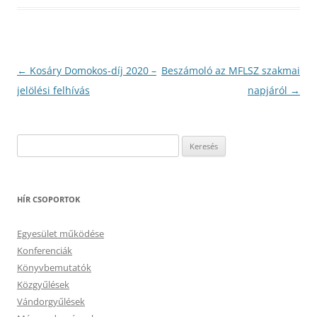
Bejegyzés
←
Kosáry Domokos-díj 2020 –
Beszámoló az MFLSZ szakmai
navigáció
jelölési felhívás
napjáról
→
Keresés:
HÍR CSOPORTOK
Egyesület működése
Konferenciák
Könyvbemutatók
Közgyűlések
Vándorgyűlések