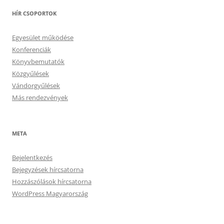
HÍR CSOPORTOK
Egyesület működése
Konferenciák
Könyvbemutatók
Közgyűlések
Vándorgyűlések
Más rendezvények
META
Bejelentkezés
Bejegyzések hírcsatorna
Hozzászólások hírcsatorna
WordPress Magyarország