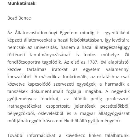
Munkatársak
:
Bozó Bence
Az Állatorvostudományi Egyetem mindig is egyedüliként
képzett állatorvosokat a hazai felsőoktatásban, így levéltára
nemcsak az univerzitás, hanem a hazai állategészségügy
történeti tanulmányozásának is fontos műhelye. Öt
fondfőcsoportra tagolódik. Az első az 1787. évi alapítástól
kezdve tartalmaz iratokat az egyetem valamennyi
korszakából. A második a funkcionális, az oktatáshoz csak
közvetve kapcsolódó szervezeti egységek, a harmadik a
tanszékek dokumentumait foglalja magába. A negyedik
gyűjteményes fondokat, az ötödik pedig professzori
irathagyatékokat csoportosít. Jelentősek pecsételőkből,
bélyegzőkből, oklevelekből és a magyar állatgyógyászat
múltjának egyéb írásos emlékeiből álló gyűjteményeink.
További információkat a következő linken találhatunk: