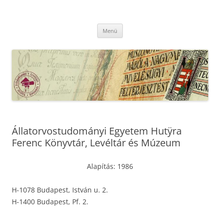
Kilépés
a
MFLSZ
tartalomba
Magyar Felsőoktatási Levéltári Szövetség
Menü
Állatorvostudományi Egyetem Hutӱra
Ferenc Könyvtár, Levéltár és Múzeum
Alapítás: 1986
H-1078 Budapest, István u. 2.
H-1400 Budapest, Pf. 2.