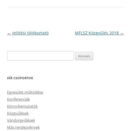
Bejegyzés
←
Jelölési tájékoztató
MFLSZ Közgyűlés 2018
→
navigáció
Keresés:
HÍR CSOPORTOK
Egyesület működése
Konferenciák
Könyvbemutatók
Közgyűlések
Vándorgyűlések
Más rendezvények