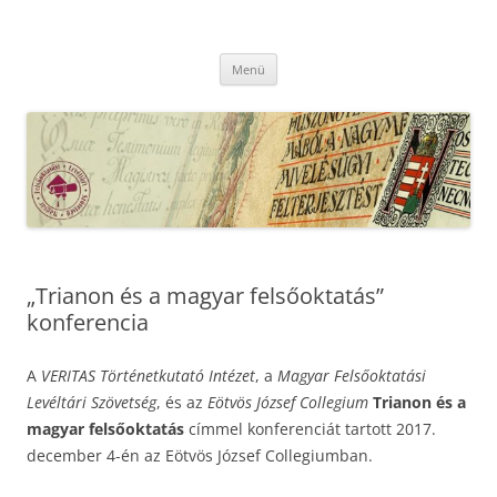
Kilépés
a
MFLSZ
tartalomba
Magyar Felsőoktatási Levéltári Szövetség
Menü
„Trianon és a magyar felsőoktatás”
konferencia
A
VERITAS Történetkutató Intézet
, a
Magyar Felsőoktatási
Levéltári Szövetség
, és az
Eötvös József Collegium
Trianon és a
magyar felsőoktatás
címmel konferenciát tartott 2017.
december 4-én az Eötvös József Collegiumban.