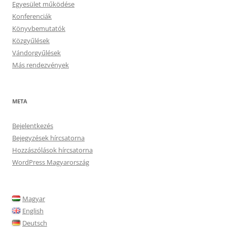
Egyesület működése
Konferenciák
Könyvbemutatók
Közgyűlések
Vándorgyűlések
Más rendezvények
META
Bejelentkezés
Bejegyzések hírcsatorna
Hozzászólások hírcsatorna
WordPress Magyarország
Magyar
English
Deutsch