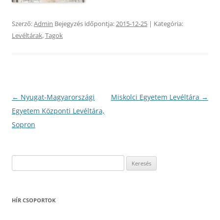
Szerző:
Admin
Bejegyzés időpontja:
2015-12-25
| Kategória:
Levéltárak
,
Tagok
Bejegyzés
←
Nyugat-Magyarországi
Miskolci Egyetem Levéltára
→
navigáció
Egyetem Központi Levéltára,
Sopron
Keresés:
HÍR CSOPORTOK