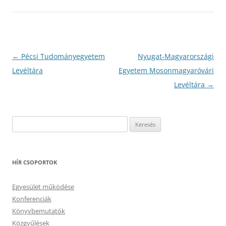
Bejegyzés
←
Pécsi Tudományegyetem
Nyugat-Magyarországi
navigáció
Levéltára
Egyetem Mosonmagyaróvári
Levéltára
→
Keresés:
HÍR CSOPORTOK
Egyesület működése
Konferenciák
Könyvbemutatók
Közgyűlések