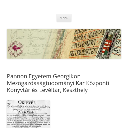
Kilépés
a
MFLSZ
tartalomba
Magyar Felsőoktatási Levéltári Szövetség
Menü
Pannon Egyetem Georgikon
Mezőgazdaságtudományi Kar Központi
Könyvtár és Levéltár, Keszthely