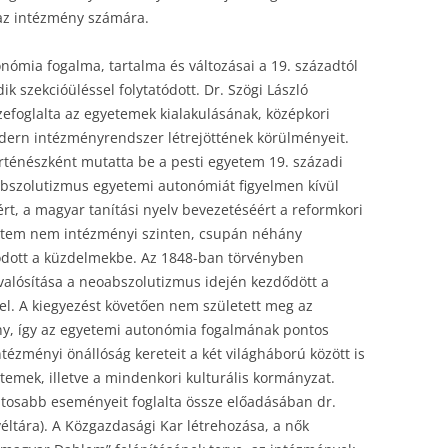
az intézmény számára.
ómia fogalma, tartalma és változásai a 19. századtól
 szekcióüléssel folytatódott. Dr. Szögi László
zefoglalta az egyetemek kialakulásának, középkori
dern intézményrendszer létrejöttének körülményeit.
örténészként mutatta be a pesti egyetem 19. századi
 abszolutizmus egyetemi autonómiát figyelmen kívül
t, a magyar tanítási nyelv bevezetéséért a reformkori
yetem nem intézményi szinten, csupán néhány
dott a küzdelmekbe. Az 1848-ban törvényben
alósítása a neoabszolutizmus idején kezdődött a
el. A kiegyezést követően nem született meg az
y, így az egyetemi autonómia fogalmának pontos
tézményi önállóság kereteit a két világháború között is
emek, illetve a mindenkori kulturális kormányzat.
ntosabb eseményeit foglalta össze előadásában dr.
véltára). A Közgazdasági Kar létrehozása, a nők