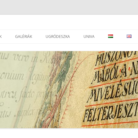
K
GALÉRIÁK
UGRÓDESZKA
UNIVA
DVÁNYOK
LEVÉLTÁRAK
JOGSZABÁLYOK
SEGÉDOLDAL ⇒
LEVÉLTÁRAK
ESEMÉNYEK
PORTÁLOK
EAD IMPORTÁLÁSI SEGÉDLET ⇒
I
TÁRSEGYESÜLETEK, INTÉZMÉNYEK
ATOM KÉZIKÖNYV
SZÉCSÉNYI M.: A RENDSZERVÁLTÁS
LEVÉLTÁRI, TÖRTÉNELMI
UNIVA FONDJEGYZÉK PÁLYÁZAT
GYŰJTEMÉNY ARCHÍVUM
FOLYÓIRATOK
UNIVA – DÁTUM JAVÍTÁS