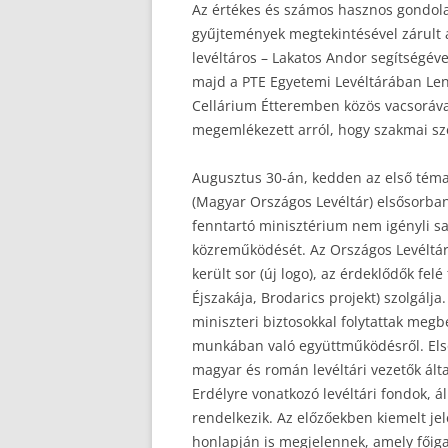
Az értékes és számos hasznos gondolato
gyűjtemények megtekintésével zárult 
levéltáros – Lakatos Andor segítségéve
majd a PTE Egyetemi Levéltárában Leng
Cellárium Étteremben közös vacsoráva
megemlékezett arról, hogy szakmai sz
Augusztus 30-án, kedden az első téma
(Magyar Országos Levéltár) elsősorban
fenntartó minisztérium nem igényli saj
közreműködését. Az Országos Levéltár
került sor (új logo), az érdeklődők f
Éjszakája, Brodarics projekt) szolgálja
miniszteri biztosokkal folytattak meg
munkában való együttműködésről. Els
magyar és román levéltári vezetők ált
Erdélyre vonatkozó levéltári fondok, á
rendelkezik. Az előzőekben kiemelt j
honlapján is megjelennek, amely főiga