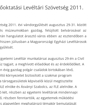
oktatási Levéltári Szövetség 2011.
etség 2011. évi vándorgyűlését augusztus 29-31. között
és múzeumokban gazdag, felújított belvárosával az
rrán hangulatot árasztó város ebben az esztendőben a
, hiszen júliusban a Magyarországi Egyházi Levéltárosok
gyűlését.
gyetemi Levéltár munkatársai augusztus 29-én a Civil
tagjait, a meghívott előadókat és az érdeklődőket. A
en évig gazdag polgár családok birtokában lévő,
éltó környezetet biztosított a szakmai program
 társegyesületek képviselői közül megtisztelte
MLE elnöke és Ásványi Szabolcs, az FLE alelnöke. A
ó két, részben az egyetemi levéltárak mindennapi
ő, részben fenntartóik, az egyetemek működési
 is alapvetően meghatározó témakör bemutatását