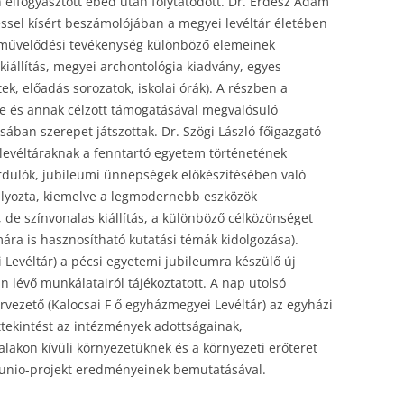
elfogyasztott ebéd után folytatódott. Dr. Erdész Ádám
éssel kísért beszámolójában a megyei levéltár életében
zművelődési tevékenység különböző elemeinek
 kiállítás, megyei archontológia kiadvány, egyes
ek, előadás sorozatok, iskolai órák). A részben a
re és annak célzott támogatásával megvalósuló
ában szerepet játszottak. Dr. Szögi László főigazgató
levéltáraknak a fenntartó egyetem történetének
dulók, jubileumi ünnepségek előkészítésében való
úlyozta, kiemelve a legmodernebb eszközök
 de színvonalas kiállítás, a különböző célközönséget
ára is hasznosítható kutatási témák kidolgozása).
 Levéltár) a pécsi egyetemi jubileumra készülő új
 lévő munkálatairól tájékoztatott. A nap utolsó
rvezető (Kalocsai F ő egyházmegyei Levéltár) az egyházi
áttekintést az intézmények adottságainak,
alakon kívüli környezetüknek és a környezeti erőteret
munio-projekt eredményeinek bemutatásával.