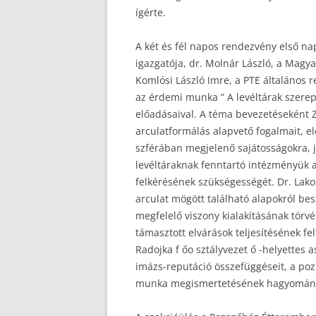
ígérte.
A két és fél napos rendezvény első na
igazgatója, dr. Molnár László, a Magya
Komlósi László Imre, a PTE általános 
az érdemi munka ” A levéltárak szere
előadásaival. A téma bevezetéseként Zs
arculatformálás alapvető fogalmait, ele
szférában megjelenő sajátosságokra, jó
levéltáraknak fenntartó intézményük a
felkérésének szükségességét. Dr. Lako
arculat mögött található alapokról bes
megfelelő viszony kialakításának törvé
támasztott elvárások teljesítésének fel
Radojka f őo sztályvezet ő -helyettes 
imázs-reputáció összefüggéseit, a pozi
munka megismertetésének hagyományo