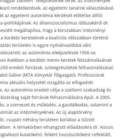
magyar Dahlem” felépítésének terve, az intézmények
kozó rendelkezések, az egyetemi tanárok választásával,
k az egyetemi autonómia kérdését előtérbe állító
s-politikájának. Az államszocializmus időszakáról dr.
beszélt megállapítva, hogy a korszakban intézményi
a korábbi kereteknek a koalíciós időszakban történő
ktatás területén is egyre nyilvánvalóbbá váló
ódszereit; az autonómia elképzelések 1956-os
nes években a korábbi merev keretek felszámolásának
zítő eredeti források, szövegrészletek felhasználásával.
zabó Gábor (MTA Könyvtár főigazgató, Professzorok
mia aktuális helyzetét vizsgálta az elfogadott
a. Az autonómia eredeti célja a szellemi szabadság és
kizárólag saját források felhasználására épül. A 2005.
tás, a szervezet és működés, a gazdálkodás, valamint a
tonómiát az intézményeknek. Az új alaptörvény
ti, csupán néhány területen korlátoz a túlzott
ében. A témakörben elhangzott előadásokra dr. Kocsis
glalkozó kutatóként, felkért hozzászólóként reflektált,