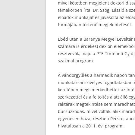
mivel kötetben megjelent doktori dissz
témakörben írta. Dr. Szögi László a 
előadók munkáját és javasolta az előa
formájában történő megjelentetését.
Ebéd után a Baranya Megyei Levéltár m
számára is érdekes) dexion elemekből
résztvevők, majd a PTE Történeti Gy ű
szakmai program.
A vándorgyűlés a harmadik napon tanu
munkatársai szívélyes fogadtatásban r
keretében megismerkedhettek az intézm
szerkezettel és a feltöltés alatt álló 
raktárak megtekintése sem maradhatott
búcsúzkodás, mivel voltak, akik marad
egyenesen haza, részben Pécsre, ahol 
hivatalosan a 2011. évi program.