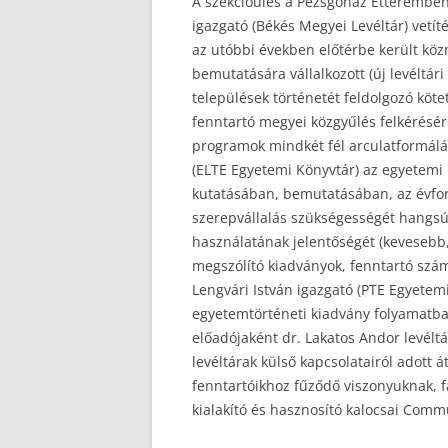
A szekcióülés a Pezsgőház Étteremben 
igazgató (Békés Megyei Levéltár) vetít
az utóbbi években előtérbe került kö
bemutatására vállalkozott (új levéltári
települések történetét feldolgozó kötet
fenntartó megyei közgyűlés felkérésé
programok mindkét fél arculatformálás
(ELTE Egyetemi Könyvtár) az egyetemi 
kutatásában, bemutatásában, az évfor
szerepvállalás szükségességét hangs
használatának jelentőségét (kevesebb,
megszólító kiadványok, fenntartó szám
Lengvári István igazgató (PTE Egyetemi
egyetemtörténeti kiadvány folyamatban
előadójaként dr. Lakatos Andor levéltá
levéltárak külső kapcsolatairól adott 
fenntartóikhoz fűződő viszonyuknak, f
kialakító és hasznosító kalocsai Com