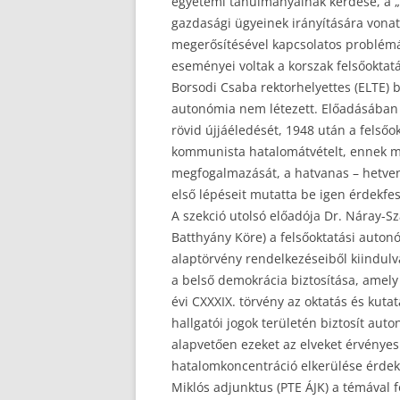
egyetemi tanulmányainak kérdése, a „
gazdasági ügyeinek irányítására vonat
megerősítésével kapcsolatos problémá
eseményei voltak a korszak felsőoktatá
Borsodi Csaba rektorhelyettes (ELTE) 
autonómia nem létezett. Előadásában 
rövid újjáéledését, 1948 után a felsőo
kommunista hatalomátvételt, ennek m
megfogalmazását, a hatvanas – hetve
első lépéseit mutatta be igen érdekfes
A szekció utolsó előadója Dr. Náray-S
Batthyány Köre) a felsőoktatási autonó
alaptörvény rendelkezéseiből kiindulv
a belső demokrácia biztosítása, amely 
évi CXXXIX. törvény az oktatás és kuta
hallgatói jogok területén biztosít au
alapvetően ezeket az elveket érvényesí
hatalomkoncentráció elkerülése érdek
Miklós adjunktus (PTE ÁJK) a témával fo