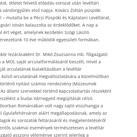
t, ötletet felvető előadás-sorozat után levéltári
a vándorgyűlés első napja. Kovács Zoltán püspöki
l – mutatta be a Pécsi Püspöki és Káptalani Levéltárat,
vári István kalauzolta az érdeklődőket. A nap a
l ért véget, amelynek kezdetén Szögi László
ervezetünk 10 éve működik egyesületi formában.
kör lezárásaként Dr. Mikó Zsuzsanna mb. főigazgató
 a MOL saját arculatformálásáról beszélt, mivel a
át arculatának kialakításában a levéltár
 külső arculatának megváltoztatására a közelmúltban
elé történő nyitást számos rendezvény (Múzeumok
. Az állami szervekkel történő kapcsolattartás részeként
beszélést a budai Várnegyed megújítását célzó
ősorban Romániában volt nagy sajtó visszhangja a
al Gyulafehérváron aláírt megállapodásnak, amely az
llagok és sorozatok feltárásáról és megjelentetéséről
elentős szakmai események természetesen a levéltár
zgató asszony véleménye szerint jelenleg a