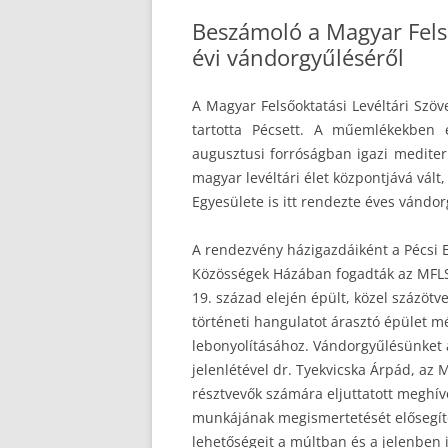
Beszámoló a Magyar Felső
évi vándorgyűléséről
A Magyar Felsőoktatási Levéltári Szöv
tartotta Pécsett. A műemlékekben 
augusztusi forróságban igazi medite
magyar levéltári élet központjává vált
Egyesülete is itt rendezte éves vándor
A rendezvény házigazdáiként a Pécsi E
Közösségek Házában fogadták az MFLSz 
19. század elején épült, közel százötv
történeti hangulatot árasztó épület m
lebonyolításához. Vándorgyűlésünket a
jelenlétével dr. Tyekvicska Árpád, az 
résztvevők számára eljuttatott meghív
munkájának megismertetését elősegít
lehetőségeit a múltban és a jelenben