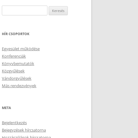
Keresés:
HÍR CSOPORTOK
Egyesület működése
Konferenciák
Könyvbemutatók
Közgyűlések
Vándorgyűlések
Más rendezvények
META
Bejelentkezés
Bejegyzések hírcsatorna
Hozzászólások hírcsatorna