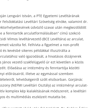
pján Lengvári István, a PTE Egyetemi Levéltárának
r Felsőoktatási Levéltári Szövetség elnöke, valamint dr.
rektorhelyettesének üdvözlő szavai után megkezdődött
pe a fenntartók arculatformálásában” című szekció
idi Vilmos levéltárvezető (BCE Levéltára) az arculat,
meit vázolta fel. Felhívta a figyelmet a non-profit
 és kevésbé sikeres példákkal illusztrálta a
rculatához való igazodását, a hivatásos dizájnerek
s János vezető szakfelügyelő úr ezt követően a közös
zélt. Előadása az intézmény és fenntartója közötti
nyi előírásairól, illetve az egymással szemben
tételeiről, lehetőségeiről szólt elsősorban. Gorjánác
asszony (NEFMI Levéltári Osztály) az intézményi arculat-
tív komplex kép kialakításának módszereit, a levéltári
s és multimédiás eszközeit mutatta be.