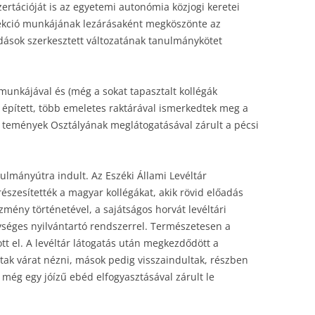
ertációját is az egyetemi autonómia közjogi keretei
szekció munkájának lezárásaként megköszönte az
dások szerkesztett változatának tanulmánykötet
unkájával és (még a sokat tapasztalt kollégák
 épített, több emeletes raktárával ismerkedtek meg a
j temények Osztályának meglátogatásával zárult a pécsi
lmányútra indult. Az Eszéki Állami Levéltár
észesítették a magyar kollégákat, akik rövid előadás
ény történetével, a sajátságos horvát levéltári
egységes nyilvántartó rendszerrel. Természetesen a
 el. A levéltár látogatás után megkezdődött a
tak várat nézni, mások pedig visszaindultak, részben
még egy jóízű ebéd elfogyasztásával zárult le