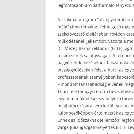
legfontosabb arculatformáló tényező 
A szakmai program ” Az egyetemi auton
máig” című témakört feldolgozó második
szekcióvezető elöljáróban röviden öss
működésének jellemzőit, vázolta a mo
Dr. Mezey Barna rektor úr (ELTE) jogt
fejlődésének sajátosságait. A ferenci
hagyó rendelkezéseinek felszámolásáér
országgyűléseken folyt a harc, az eg
professzorának személyében kapcsoló
kimondott tanszabadság elvének megv
Thun-féle tanügyi reform bevezetésév
egyetem működését szabályozó törvén
meghatározására sem került sor. Az in
különbözőképpen értelmezték az egyet
Ennek az időszaknak jellemzőit, legfo
Varga Júlia igazgatóhelyettes (ELTE Le