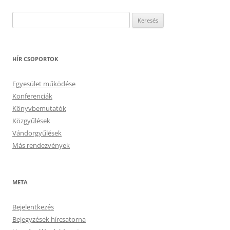
Keresés:
HÍR CSOPORTOK
Egyesület működése
Konferenciák
Könyvbemutatók
Közgyűlések
Vándorgyűlések
Más rendezvények
META
Bejelentkezés
Bejegyzések hírcsatorna