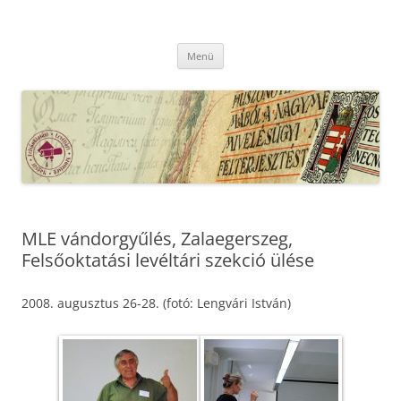
Kilépés
a
MFLSZ
tartalomba
Magyar Felsőoktatási Levéltári Szövetség
Menü
MLE vándorgyűlés, Zalaegerszeg,
Felsőoktatási levéltári szekció ülése
2008. augusztus 26-28. (fotó: Lengvári István)