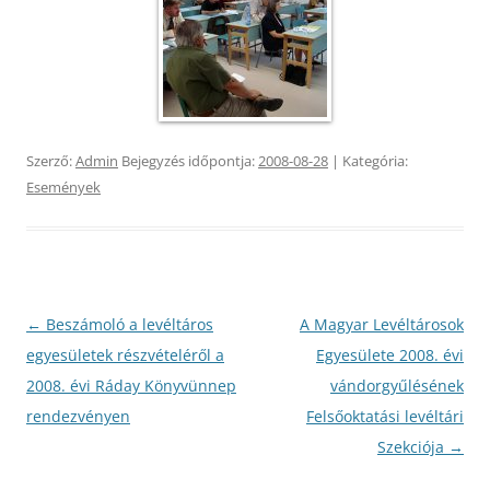
Szerző:
Admin
Bejegyzés időpontja:
2008-08-28
| Kategória:
Események
Bejegyzés
←
Beszámoló a levéltáros
A Magyar Levéltárosok
navigáció
egyesületek részvételéről a
Egyesülete 2008. évi
2008. évi Ráday Könyvünnep
vándorgyűlésének
rendezvényen
Felsőoktatási levéltári
Szekciója
→