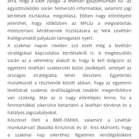
arra, hogy a siker záloga -a levéltári gyűjtőmunkán túl -az
együttműködés során felmerülő informatikai, valamint jogi
kérdések tisztázása, megoldása. Ebben nagy előrelépést
jelenthet, hogy időközben az MFLSz a megvalósítás
módszertani kérdéseinek tisztázására az NKA Levéltári
Kollégiumától pályázati támogatást nyert.
A szakmai napon röviden szó esett még a levéltári
stratégiával kapcsolatos kérdésekről is. A megbeszélés
során az a vélemény alakult ki, hogy ki kell dolgozni az
egyetemi levéltári szakterület külön jövőképét, amelyet az
országos stratégiába lehet illeszteni. Egyetértés
mutatkozott a résztvevők között abban, hogy az egyetemi
levéltárak szakmai önállóságának további megerősítésre
van szükség. Már az is nagy előrelépés lenne, ha a
fenntartókkal sikerülne betartatni a levéltári törvényt és a
hatályos jogszabályokat.
Köszönet illeti a BME-OMIKK, valamint a Levéltár
munkatársait (Batalka Krisztinát és dr. Kiss Mártont), hogy
a szakmai nap sikeréhez figyelmes vendéglátóként