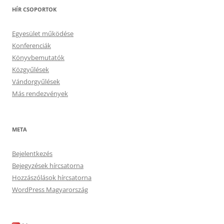
HÍR CSOPORTOK
Egyesület működése
Konferenciák
Könyvbemutatók
Közgyűlések
Vándorgyűlések
Más rendezvények
META
Bejelentkezés
Bejegyzések hírcsatorna
Hozzászólások hírcsatorna
WordPress Magyarország