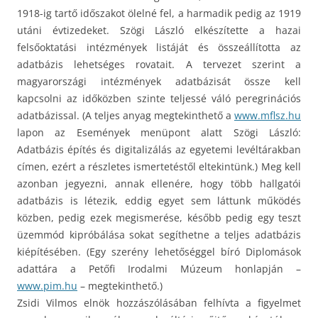
1918-ig tartő időszakot ölelné fel, a harmadik pedig az 1919
utáni évtizedeket. Szögi László elkészítette a hazai
felsőoktatási intézmények listáját és összeállította az
adatbázis lehetséges rovatait. A tervezet szerint a
magyarországi intézmények adatbázisát össze kell
kapcsolni az időközben szinte teljessé váló peregrinációs
adatbázissal. (A teljes anyag megtekinthető a
www.mflsz.hu
lapon az Események menüpont alatt Szögi László:
Adatbázis építés és digitalizálás az egyetemi levéltárakban
címen, ezért a részletes ismertetéstől eltekintünk.) Meg kell
azonban jegyezni, annak ellenére, hogy több hallgatói
adatbázis is létezik, eddig egyet sem láttunk működés
közben, pedig ezek megismerése, később pedig egy teszt
üzemmód kipróbálása sokat segíthetne a teljes adatbázis
kiépítésében. (Egy szerény lehetőséggel bíró Diplomások
adattára a Petőfi Irodalmi Múzeum honlapján –
www.pim.hu
– megtekinthető.)
Zsidi Vilmos elnök hozzászólásában felhívta a figyelmet