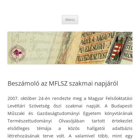
Kilépés
a
MFLSZ
tartalomba
Magyar Felsőoktatási Levéltári Szövetség
Menü
Beszámoló az MFLSZ szakmai napjáról
2007. október 24-én rendezte meg a Magyar Felsőoktatási
Levéltári Szövetség őszi szakmai napját. A Budapesti
Műszaki és Gazdaságtudományi Egyetem könyvtárának
Természettudományi Olvasójában tartott értekezlet
elsődleges témája a közös hallgatói adatbázis
létrehozásának terve volt. A valamivel több, mint egy