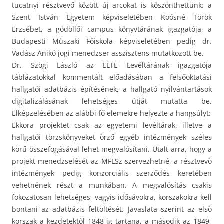
tucatnyi résztvevő között új arcokat is köszönthettünk: a
Szent István Egyetem képviseletében Koósné Török
Erzsébet, a gödöllői campus könyvtárának igazgatója, a
Budapesti Műszaki Főiskola képviseletében pedig dr.
Vadász Anikó jogi menedzser asszisztens mutatkozott be.
Dr. Szögi László az ELTE Levéltárának igazgatója
táblázatokkal kommentált előadásában a felsőoktatási
hallgatói adatbázis építésének, a hallgató nyilvántartások
digitalizálásának lehetséges útját mutatta be.
Elképzelésében az alábbi fő elemekre helyezte a hangsúlyt:
Ekkora projektet csak az egyetemi levéltárak, illetve a
hallgatói törzskönyveket őrző egyéb intézmények széles
körű összefogásával lehet megvalósítani. Utalt arra, hogy a
projekt menedzselését az MFLSz szervezhetné, a résztvevő
intézmények pedig konzorciális szerződés keretében
vehetnének részt a munkában. A megvalósítás csakis
fokozatosan lehetséges, vagyis idősávokra, korszakokra kell
bontani az adatbázis feltöltését. Javaslata szerint az első
korszak a kezdetektől 1848-ig tartana, a második az 1849-