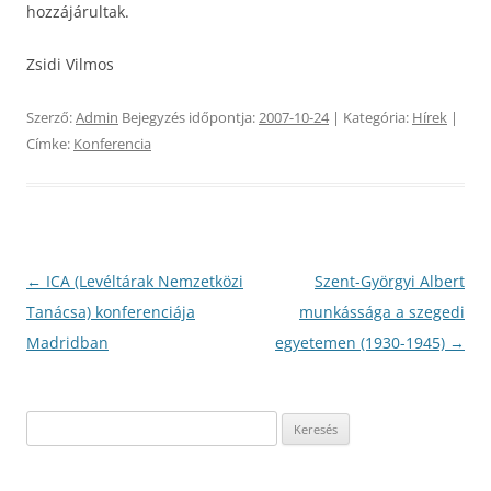
hozzájárultak.
Zsidi Vilmos
Szerző:
Admin
Bejegyzés időpontja:
2007-10-24
| Kategória:
Hírek
|
Címke:
Konferencia
Bejegyzés
←
ICA (Levéltárak Nemzetközi
Szent-Györgyi Albert
navigáció
Tanácsa) konferenciája
munkássága a szegedi
Madridban
egyetemen (1930-1945)
→
Keresés: