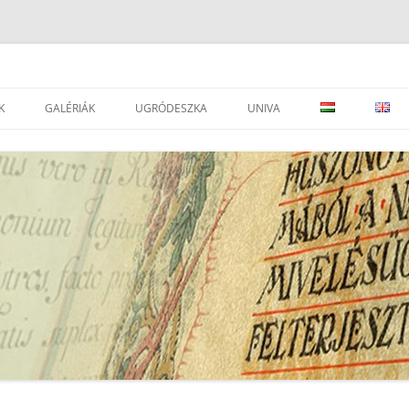
K
GALÉRIÁK
UGRÓDESZKA
UNIVA
DVÁNYOK
LEVÉLTÁRAK
JOGSZABÁLYOK
SEGÉDOLDAL ⇒
LEVÉLTÁRAK
ESEMÉNYEK
PORTÁLOK
EAD IMPORTÁLÁSI SEGÉDLET ⇒
I
TÁRSEGYESÜLETEK, INTÉZMÉNYEK
ATOM KÉZIKÖNYV
SZÉCSÉNYI M.: A RENDSZERVÁLTÁS
LEVÉLTÁRI, TÖRTÉNELMI
UNIVA FONDJEGYZÉK PÁLYÁZAT
GYŰJTEMÉNY ARCHÍVUM
FOLYÓIRATOK
UNIVA – DÁTUM JAVÍTÁS