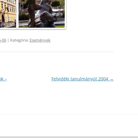
5-06
| Kategória:
Események
ok –
Felvidéki tanulmányút 2004
→