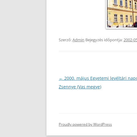
Szerző:
Admin
Bejegyzés időpontja:
2002-0
Bejegyzés
←
2000. május Egyetemi levéltári nap
navigáció
Zsennye (Vas megye)
Proudly powered by WordPress