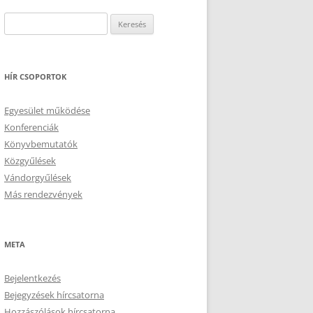
Keresés:
HÍR CSOPORTOK
Egyesület működése
Konferenciák
Könyvbemutatók
Közgyűlések
Vándorgyűlések
Más rendezvények
META
Bejelentkezés
Bejegyzések hírcsatorna
Hozzászólások hírcsatorna