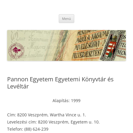
Kilépés
a
MFLSZ
tartalomba
Magyar Felsőoktatási Levéltári Szövetség
Menü
Pannon Egyetem Egyetemi Könyvtár és
Levéltár
Alapítás: 1999
Cím: 8200 Veszprém, Wartha Vince u. 1.
Levelezési cím: 8200 Veszprém, Egyetem u. 10.
Telefon: (88) 624-239