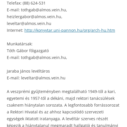
Telefax: (88) 624-531
E-mail: tothgab@almos.vein.hu,
heizlergabor@almos.vein.hu,
leveltar@almos.vein.hu
Internet:
http://konyvtar.uni-pannon.hu/org/arch-hu.htm
Munkatársak:
Tóth Gábor főigazgató
E-mail: tothgab@almos.vein.hu,
Jaraba János levéltáros
E-mail: leveltar@almos.vein.hu
A veszprémi gyűjteményben megtalálható 1949-től a kari,
egyetemi és 1957-től a dékáni, majd rektori tanácsülések
csaknem hiánytalan sorozata. A legfontosabb forrássorozat
a Rektori Hivatal és az ahhoz kapcsolódó szervezeti
egységek iktatott iratanyaga. A levéltár szerves részét
képezik a hiánytalanul megmaradt hallgatói és tanulmányi