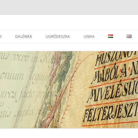
K
GALÉRIÁK
UGRÓDESZKA
UNIVA
DVÁNYOK
LEVÉLTÁRAK
JOGSZABÁLYOK
SEGÉDOLDAL ⇒
LEVÉLTÁRAK
ESEMÉNYEK
PORTÁLOK
EAD IMPORTÁLÁSI SEGÉDLET ⇒
I
TÁRSEGYESÜLETEK, INTÉZMÉNYEK
ATOM KÉZIKÖNYV
SZÉCSÉNYI M.: A RENDSZERVÁLTÁS
LEVÉLTÁRI, TÖRTÉNELMI
UNIVA FONDJEGYZÉK PÁLYÁZAT
GYŰJTEMÉNY ARCHÍVUM
FOLYÓIRATOK
UNIVA – DÁTUM JAVÍTÁS