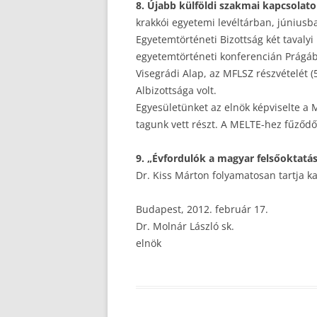
8. Újabb külföldi szakmai kapcsolato
krakkói egyetemi levéltárban, júniusb
Egyetemtörténeti Bizottság két tavaly
egyetemtörténeti konferencián Prágáb
Visegrádi Alap, az MFLSZ részvételét 
Albizottsága volt.
Egyesületünket az elnök képviselte a
tagunk vett részt. A MELTE-hez fűződő
9. „Évfordulók a magyar felsőoktatásb
Dr. Kiss Márton folyamatosan tartja k
Budapest, 2012. február 17.
Dr. Molnár László sk.
elnök