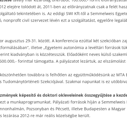
012 elejére tolódott át, 2011-ben az előirányzatnak csak a felét has
lgáltató tekintetében is. Az eddigi SWI Kft-től a Semmelweis Egyete
nonprofit civil szervezet lévén ezt a szolgáltatást, egyelőre legal
or augusztus 29-31. között. A konferencia ezúttal két szekcióban zaj
atformálásában”, illetve „Egyetemi autonómia a levéltári források t
erint kiadványban is közzétesszük. Előadóként neves külső szakem
.000,- forinttal támogatta. A pályázatot lezártuk, az elszámolást 
s köszönhetően továbbra is felhőtlen az együttműködésünk az MTA E
 és Tudománytörténeti Szekciójával. Szakmai napunkat is ez utóbbiv
ézmények képesítő és doktori okleveleinek összegyűjtése a kezde
ól ezt a munkaprogramunkat. Pályázati források híján a Semmelweis
Pannonhalmán, Pozsonyban és Pécsett, illetve Budapesten a Magy
 lezárása 2012-re már reális közelségbe került.