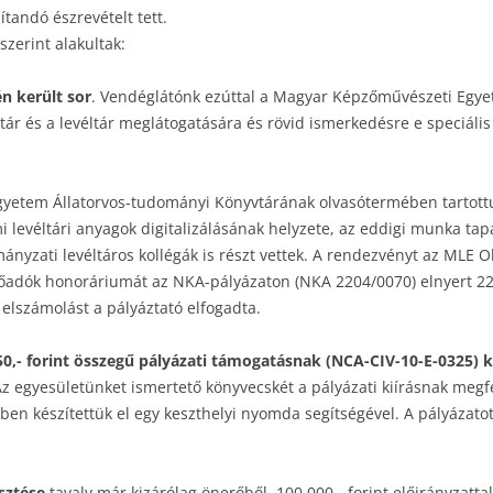
ítandó észrevételt tett.
zerint alakultak:
n került sor
. Vendéglátónk ezúttal a Magyar Képzőművészeti Egyete
tár és a levéltár meglátogatására és rövid ismerkedésre e speciáli
Egyetem Állatorvos-tudományi Könyvtárának olvasótermében tartottu
levéltári anyagok digitalizálásának helyzete, az eddigi munka tapa
nyzati levéltáros kollégák is részt vettek. A rendezvényt az MLE 
lőadók honoráriumát az NKA-pályázaton (NKA 2204/0070) elnyert 22
z elszámolást a pályáztató elfogadta.
50,- forint összegű pályázati támogatásnak (NCA-CIV-10-E-0325) k
z egyesületünket ismertető könyvecskét a pályázati kiírásnak megfe
ben készítettük el egy keszthelyi nyomda segítségével. A pályázatot
esztése
tavaly már kizárólag önerőből, 100.000,- forint előirányzatt