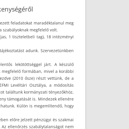
kenységéről
rvezett feladatokat maradéktalanul meg
 a szabályoknak megfelelő volt.
s, 1 tiszteletbeli tag), 18 intézményi
tájékoztatást adunk. Szervezetünkben
entős lekötöttséggel járt. A készülő
k megfelelő formában, mivel a korábbi
ezdve (2010 ősze) részt vettünk, de a
EFMI Levéltári Osztálya, a módosítás
atot találtunk kormányzati tényezőkhöz,
eny támogatását is. Mindezek ellenére
bízhatunk. Külön is megemlítendő, hogy
ében előre jelzett pénzügyi és szakmai
á. Az ellenőrzés szabálytalanságot nem