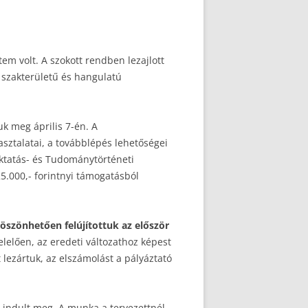
m volt. A szokott rendben lezajlott
s szakterületű és hangulatú
k meg április 7-én. A
sztalatai, a továbblépés lehetőségei
Oktatás- és Tudománytörténeti
5.000,- forintnyi támogatásból
öszönhetően felújítottuk az először
lelően, az eredeti változathoz képest
 lezártuk, az elszámolást a pályáztató
al indult meg. A munka a tervezettnél