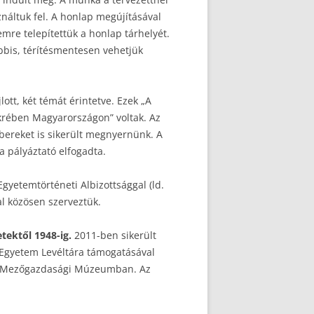
ználtuk fel. A honlap megújításával
mre telepítettük a honlap tárhelyét.
ábbis, térítésmentesen vehetjük
lott, két témát érintetve. Ezek „A
ükrében Magyarországon” voltak. Az
bereket is sikerült megnyernünk. A
a pályáztató elfogadta.
gyetemtörténeti Albizottsággal (ld.
al közösen szerveztük.
tektől 1948-ig.
2011-ben sikerült
 Egyetem Levéltára támogatásával
ar Mezőgazdasági Múzeumban. Az