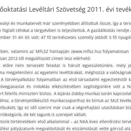
oktatási Levéltári Szövetség 2011. évi tevé
avalyi év munkatervét már szerényebben állítottuk össze, így a te
 foglalt célokat a tárgyévben is teljesítettük. A gazdálkodás rendje
er 31-én 65 volt: 47 fő természetes személy (ebből 5 fő nyugdíja
élben, valamint az MFLSZ honlapján (www.mflsz.hu) folyamatosan 
an 2012-től megváltozott címen lesz elérhető.
előre nem tervezett feladat is hárult egyesületünkre, mely jel
olna megjeleníteni az egyetemi levéltárakat, méghozzá a valóságna
 A törvényalkotási folyamatban az első társadalmi egyeztetéstől k
vegjavaslat és indoklás elkészítésében segítségünkre volt a N
t felelős miniszteri biztos. A kijárás (lobby-munka) során kapcsol
jához, a törvényelőkészítő munkacsoporthoz és bírtuk az MLE tevék
lbukott, így ez idő szerint már csak a végrehajtási utasításban 
ökségünk, de két tagunk is szerepet vállalt.
etünk történetében első alkalommal – az NKA éves ellenőrzési terv
űlési pályázatunk megvalósítását és elszámolását vette górcső al