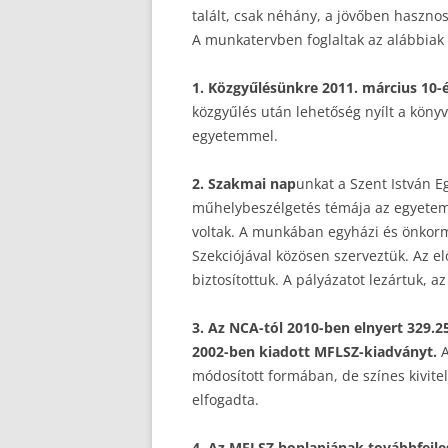
talált, csak néhány, a jövőben hasznos
A munkatervben foglaltak az alábbiak s
1. Közgyűlésünkre 2011. március 10-é
közgyűlés után lehetőség nyílt a könyv
egyetemmel.
2. Szakmai nap
unkat a Szent István 
műhelybeszélgetés témája az egyetemi 
voltak. A munkában egyházi és önkormá
Szekciójával közösen szerveztük. Az e
biztosítottuk. A pályázatot lezártuk, a
3. Az NCA-tól 2010-ben elnyert 329.2
2002-ben kiadott MFLSZ-kiadványt.
A
módosított formában, de színes kivitel
elfogadta.
4. Az MFLSZ honlapjának továbbfejl