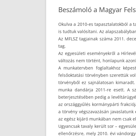
Beszámoló a Magyar Felső
Okulva a 2010-es tapasztalatokból a t
is tudtuk valósítani. Az alapszabályban
Az MFLSZ tagjainak száma 2011. decemb
tag.
Az egyesületi eseményekről a Hírlev
változás nem történt, honlapunk azonb
A munkatervben foglaltakhoz képest 
felsőoktatási törvényben szerettük v
törvényből ez sajnálatosan kimaradt.
munka dandárja 2011-re esett. A szö
beterjesztésében pedig a levéltárügyér
az országgyűlés kormánypárti frakció
a törvény végszavazásán javaslatunk e
az egész kijáró munkában nem csak eln
Ugyancsak tavaly került sor – egyesül
ellenőrzésre, mely 2010. évi vándorgy