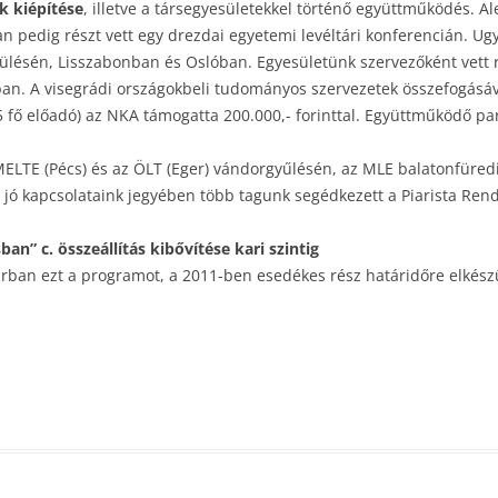
k kiépítése
, illetve a társegyesületekkel történő együttműködés. A
an pedig részt vett egy drezdai egyetemi levéltári konferencián. Ug
i ülésén, Lisszabonban és Oslóban. Egyesületünk szervezőként vett
an. A visegrádi országokbeli tudományos szervezetek összefogásá
(5 fő előadó) az NKA támogatta 200.000,- forinttal. Együttműködő 
 MELTE (Pécs) és az ÖLT (Eger) vándorgyűlésén, az MLE balatonfüre
 jó kapcsolataink jegyében több tagunk segédkezett a Piarista Rend
an” c. összeállítás kibővítése kari szintig
arban ezt a programot, a 2011-ben esedékes rész határidőre elkészü