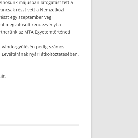
lelnökünk májusban látogatást tett a
yancsak részt vett a Nemzetközi
 részt egy szeptember végi
val megvalósult rendezvényt a
partnerünk az MTA Egyetemtörténeti
di vándorgyűlésén pedig számos
 Levéltárának nyári átköltöztetésében.
lt.