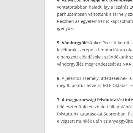
vontatottabban haladt, így a lezárás 2
párhuzamosan váltottunk a tárhely szo
Részben az egyetemhez is kapcsolható, 
igénybe.
5. Vándorgyűlés
ünkre Pécsett került s
levéltárak szerepe a fenntartók arcul
elhangzott előadásokat szándékunk sz
vándorgyűlés megrendezését az NKA 600
6.
A jelentős személyi átfedéseknek i
még 8. pont), illetve az MLE Oktatás-
7. A magyarországi felsőoktatási int
felélesztenünk tetszhalott állapotáb
folytattunk kutatásokat Sopronban, 
elvégzett munkák után az anyaggyűjtés