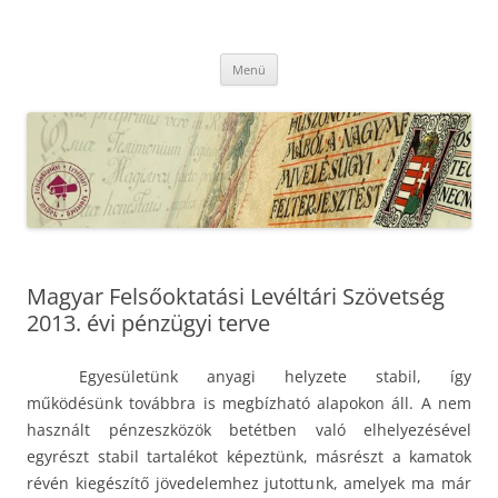
Kilépés
a
MFLSZ
tartalomba
Magyar Felsőoktatási Levéltári Szövetség
Menü
Magyar Felsőoktatási Levéltári Szövetség
2013. évi pénzügyi terve
Egyesületünk anyagi helyzete stabil, így
működésünk továbbra is megbízható alapokon áll. A nem
használt pénzeszközök betétben való elhelyezésével
egyrészt stabil tartalékot képeztünk, másrészt a kamatok
révén kiegészítő jövedelemhez jutottunk, amelyek ma már