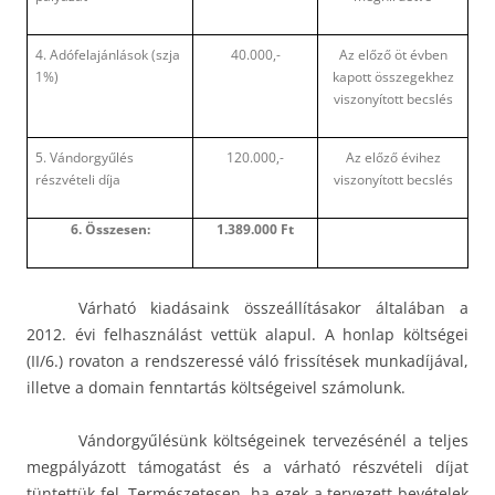
4. Adófelajánlások (szja
40.000,-
Az előző öt évben
1%)
kapott összegekhez
viszonyított becslés
5. Vándorgyűlés
120.000,-
Az előző évihez
részvételi díja
viszonyított becslés
6. Összesen:
1.389.000 Ft
Várható kiadásaink összeállításakor általában a
2012. évi felhasználást vettük alapul. A honlap költségei
(II/6.) rovaton a rendszeressé váló frissítések munkadíjával,
illetve a domain fenntartás költségeivel számolunk.
Vándorgyűlésünk költségeinek tervezésénél a teljes
megpályázott támogatást és a várható részvételi díjat
tüntettük fel. Természetesen, ha ezek a tervezett bevételek