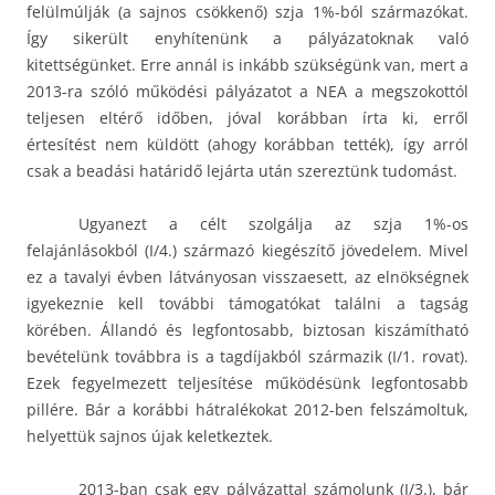
felülmúlják (a sajnos csökkenő) szja 1%-ból származókat.
Így sikerült enyhítenünk a pályázatoknak való
kitettségünket. Erre annál is inkább szükségünk van, mert a
2013-ra szóló működési pályázatot a NEA a megszokottól
teljesen eltérő időben, jóval korábban írta ki, erről
értesítést nem küldött (ahogy korábban tették), így arról
csak a beadási határidő lejárta után szereztünk tudomást.
Ugyanezt a célt szolgálja az szja 1%-os
felajánlásokból (I/4.) származó kiegészítő jövedelem. Mivel
ez a tavalyi évben látványosan visszaesett, az elnökségnek
igyekeznie kell további támogatókat találni a tagság
körében. Állandó és legfontosabb, biztosan kiszámítható
bevételünk továbbra is a tagdíjakból származik (I/1. rovat).
Ezek fegyelmezett teljesítése működésünk legfontosabb
pillére. Bár a korábbi hátralékokat 2012-ben felszámoltuk,
helyettük sajnos újak keletkeztek.
2013-ban csak egy pályázattal számolunk (I/3.), bár