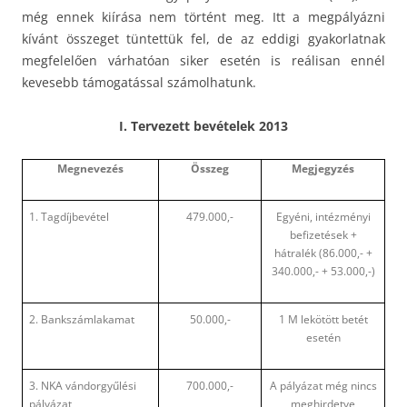
még ennek kiírása nem történt meg. Itt a megpályázni
kívánt összeget tüntettük fel, de az eddigi gyakorlatnak
megfelelően várhatóan siker esetén is reálisan ennél
kevesebb támogatással számolhatunk.
I.
Tervezett bevételek 2013
Megnevezés
Összeg
Megjegyzés
1. Tagdíjbevétel
479.000,-
Egyéni, intézményi
befizetések +
hátralék (86.000,- +
340.000,- + 53.000,-)
2. Bankszámlakamat
50.000,-
1 M lekötött betét
esetén
3. NKA vándorgyűlési
700.000,-
A pályázat még nincs
pályázat
meghirdetve