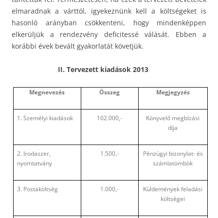
elmaradnak a várttól, igyekeznünk kell a költségeket is
hasonló arányban csökkenteni, hogy mindenképpen
elkerüljük a rendezvény deficitessé válását. Ebben a
korábbi évek bevált gyakorlatát követjük.
II.
Tervezett kiadások 2013
Megnevezés
Összeg
Megjegyzés
1. Személyi kiadások
102.000,-
Könyvelő megbízási
díja
2. Irodaszer,
1.500,-
Pénzügyi bizonylat- és
nyomtatvány
számlatömbök
3. Postaköltség
1.000,-
Küldemények feladási
költségei