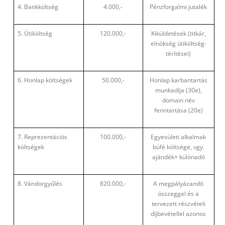
4. Bankköltség
4.000,-
Pénzforgalmi jutalék
5. Útiköltség
120.000,-
Kiküldetések (titkár,
elnökség útiköltség-
térítései)
6. Honlap költségek
50.000,-
Honlap karbantartás
munkadíja (30e),
domain név
fenntartása (20e)
7. Reprezentációs
100.000,-
Egyesületi alkalmak
költségek
büfé költsége, vgy.
ajándék+ különadó
8. Vándorgyűlés
820.000,-
A megpályázandó
összeggel és a
tervezett részvételi
díjbevétellel azonos