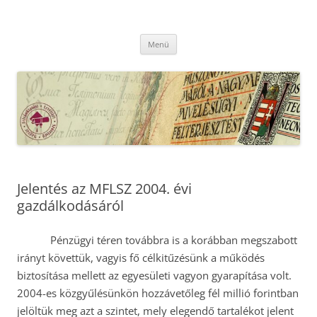
Kilépés
a
MFLSZ
tartalomba
Magyar Felsőoktatási Levéltári Szövetség
Menü
Jelentés az MFLSZ 2004. évi
gazdálkodásáról
Pénzügyi téren továbbra is a korábban megszabott
irányt követtük, vagyis fő célkitűzésünk a működés
biztosítása mellett az egyesületi vagyon gyarapítása volt.
2004-es közgyűlésünkön hozzávetőleg fél millió forintban
jelöltük meg azt a szintet, mely elegendő tartalékot jelent