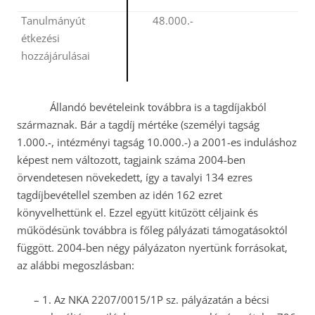
Tanulmányút
48.000.-
étkezési
hozzájárulásai
Állandó bevételeink továbbra is a tagdíjakból
származnak. Bár a tagdíj mértéke (személyi tagság
1.000.-, intézményi tagság 10.000.-) a 2001-es induláshoz
képest nem változott, tagjaink száma 2004-ben
örvendetesen növekedett, így a tavalyi 134 ezres
tagdíjbevétellel szemben az idén 162 ezret
könyvelhettünk el. Ezzel együtt kitűzött céljaink és
működésünk továbbra is főleg pályázati támogatásoktól
függött. 2004-ben négy pályázaton nyertünk forrásokat,
az alábbi megoszlásban:
–
1.
Az NKA 2207/0015/1P sz. pályázatán a bécsi