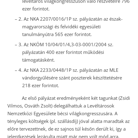
levéltáros világkongresszuson való részvételre 796
ezer forintot.
–
2.
Az NKA 2207/0016/1P sz. pályázatán az észak-
magyarországi és felvidéki egyesületi
tanulmányútra 565 ezer forintot.
–
3.
Az NKÖM 10/04/01/4,3-03-0001/2004 sz.
pályázatán 400 ezer forintot működési
támogatásként.
–
4.
Az NKA 2233/0448/1P sz. pályázatán az MLE
vándorgyűlésére szánt poszterek készíttetésére
218 ezer forintot.
Az első pályázat eredményeként két tagunkat (Zsidi
Vilmos, Osváth Zsolt) delegálhattuk a Levéltárosok
Nemzetközi Egyesülete bécsi világkongresszusára. A
tényleges költségek (pl. szállásdíj) jóval alatta maradtak az
előre tervezettnek, de ez sajnos túl későn derült ki, így a
jelentkezések lezárulta miatt már nem volt mód arra,