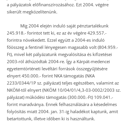
a pályázatok előfinanszírozásához. Ezt 2004. végére
sikerült megközelítenünk.
Míg 2004 elején induló saját pénztartalékunk
245.918.- forintot tett ki, ez az év végére 429.557.-
forintra növekedett. Ezzel együtt a 2004-es induló
főösszeg a fentinél lényegesen magasabb volt (804.959.-
Ft), mivel két pályázatunk megvalósítása és kifizetései
2003-ról áthúzódtak 2004-re. Így a Kárpát-medencei
egyetemtörténeti levéltári források összegyűjtésére
elnyert 450.000.- forint NKA támogatás (NKA
2233/0344/1P sz. pályázat) teljes egészében, valamint az
NKÖM-től elnyert (NKÖM 10/04/01/4,3-03-0002/2003 sz.
pályázat) működési támogatás (300.000.-Ft) 109.041.-
forint maradványa. Ennek felhasználására a késedelmes
folyósítás miatt 2004. jan. 31-ig haladékot kaptunk, amit
betartottunk, illetve időben ki is használtunk.