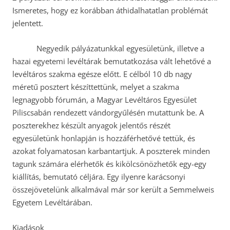
Ismeretes, hogy ez korábban áthidalhatatlan problémát
jelentett.
Negyedik pályázatunkkal egyesületünk, illetve a
hazai egyetemi levéltárak bemutatkozása vált lehetővé a
levéltáros szakma egésze előtt. E célból 10 db nagy
méretű posztert készíttettünk, melyet a szakma
legnagyobb fórumán, a Magyar Levéltáros Egyesület
Piliscsabán rendezett vándorgyűlésén mutattunk be. A
poszterekhez készült anyagok jelentős részét
egyesületünk honlapján is hozzáférhetővé tettük, és
azokat folyamatosan karbantartjuk. A poszterek minden
tagunk számára elérhetők és kikölcsönözhetők egy-egy
kiállítás, bemutató céljára. Egy ilyenre karácsonyi
összejövetelünk alkalmával már sor került a Semmelweis
Egyetem Levéltárában.
Kiadások