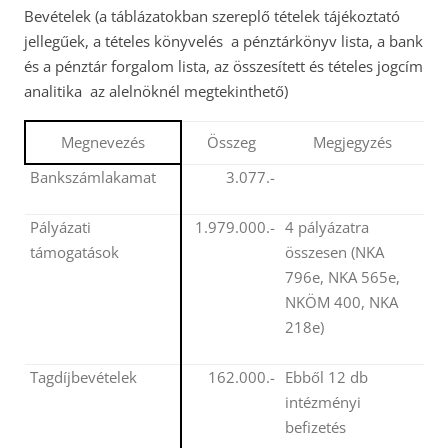
Bevételek
(a táblázatokban szereplő tételek tájékoztató
jellegűek, a tételes könyvelés  a pénztárkönyv lista, a bank
és a pénztár forgalom lista, az összesített és tételes jogcím
analitika  az alelnöknél megtekinthető)
Megnevezés
Összeg
Megjegyzés
Bankszámlakamat
3.077.-
Pályázati
1.979.000.-
4 pályázatra
támogatások
összesen (NKA
796e, NKA 565e,
NKÖM 400, NKA
218e)
Tagdíjbevételek
162.000.-
Ebből 12 db
intézményi
befizetés