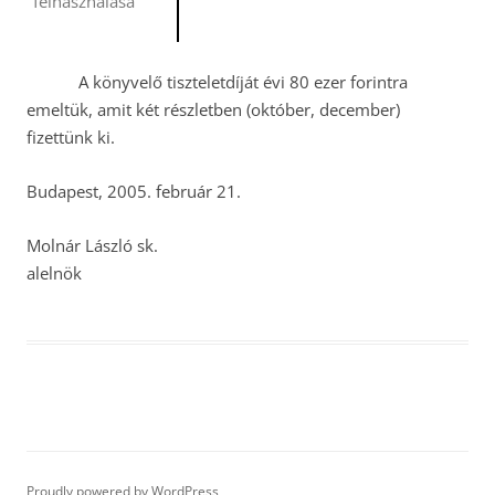
felhasználása
A könyvelő tiszteletdíját évi 80 ezer forintra
emeltük, amit két részletben (október, december)
fizettünk ki.
Budapest, 2005. február 21.
Molnár László sk.
alelnök
Proudly powered by WordPress