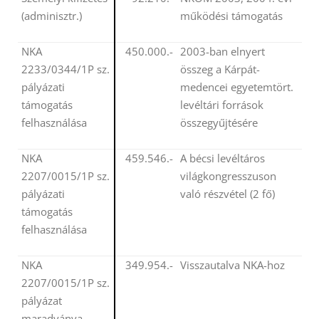
(adminisztr.)
működési támogatás
NKA
450.000.-
2003-ban elnyert
2233/0344/1P sz.
összeg a Kárpát-
pályázati
medencei egyetemtört.
támogatás
levéltári források
felhasználása
összegyűjtésére
NKA
459.546.-
A bécsi levéltáros
2207/0015/1P sz.
világkongresszuson
pályázati
való részvétel (2 fő)
támogatás
felhasználása
NKA
349.954.-
Visszautalva NKA-hoz
2207/0015/1P sz.
pályázat
maradványa