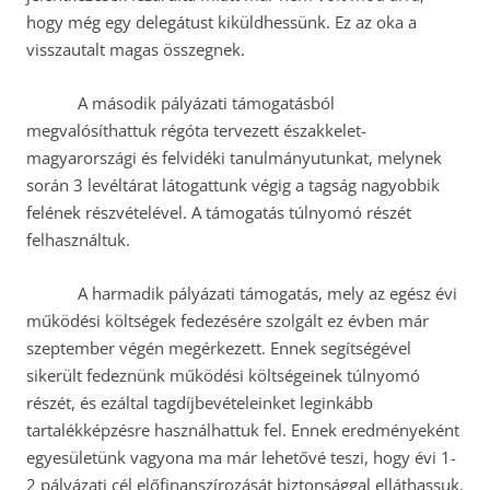
hogy még egy delegátust kiküldhessünk. Ez az oka a
visszautalt magas összegnek.
A második pályázati támogatásból
megvalósíthattuk régóta tervezett északkelet-
magyarországi és felvidéki tanulmányutunkat, melynek
során 3 levéltárat látogattunk végig a tagság nagyobbik
felének részvételével. A támogatás túlnyomó részét
felhasználtuk.
A harmadik pályázati támogatás, mely az egész évi
működési költségek fedezésére szolgált ez évben már
szeptember végén megérkezett. Ennek segítségével
sikerült fedeznünk működési költségeinek túlnyomó
részét, és ezáltal tagdíjbevételeinket leginkább
tartalékképzésre használhattuk fel. Ennek eredményeként
egyesületünk vagyona ma már lehetővé teszi, hogy évi 1-
2 pályázati cél előfinanszírozását biztonsággal elláthassuk.