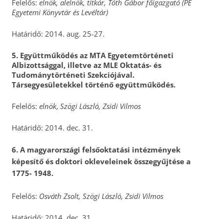
Felelős:
elnök, alelnök, titkár, Tóth Gábor főigazgató (PE
Egyetemi Könyvtár és Levéltár)
Határidő: 2014. aug. 25-27.
5.
Együttműködés az MTA Egyetemtörténeti
Albizottsággal, illetve az MLE Oktatás- és
Tudománytörténeti Szekciójával.
Társegyesületekkel történő együttműködés.
Felelős:
elnök
,
Szögi László, Zsidi Vilmos
Határidő: 2014. dec. 31.
6.
A magyarországi felsőoktatási intézmények
képesítő és doktori okleveleinek összegyűjtése a
1775- 1948.
Felelős:
Osváth Zsolt, Szögi László,
Zsidi Vilmos
Határidő: 2014. dec. 31.