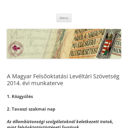
Kilépés
a
MFLSZ
tartalomba
Magyar Felsőoktatási Levéltári Szövetség
Menü
A Magyar Felsőoktatási Levéltári Szövetség
2014. évi munkaterve
1. Közgyűlés
2. Tavaszi szakmai
nap
Az
állambiztonsági szolgálatoknál keletkezett iratok,
mint felsőoktatástörténeti források