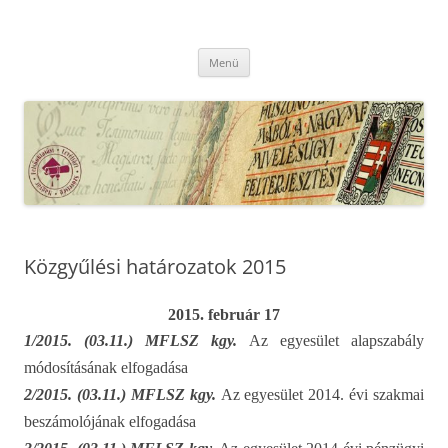
Kilépés
a
MFLSZ
tartalomba
Magyar Felsőoktatási Levéltári Szövetség
Menü
Közgyűlési határozatok 2015
2015. február 17
1/2015. (03.11.) MFLSZ kgy.
Az egyesület alapszabály
módosításának elfogadása
2/2015. (03.11.) MFLSZ kgy.
Az egyesület 2014. évi szakmai
beszámolójának elfogadása