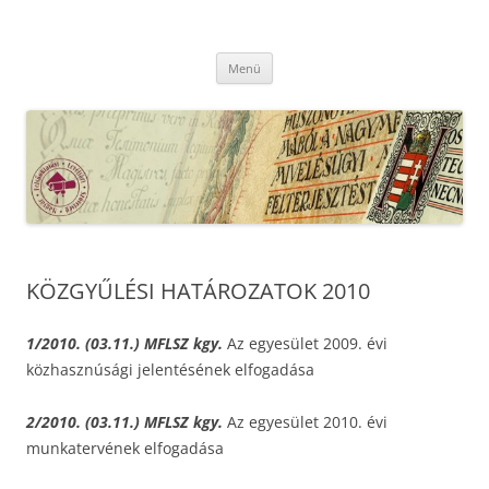
Kilépés
a
MFLSZ
tartalomba
Magyar Felsőoktatási Levéltári Szövetség
Menü
KÖZGYŰLÉSI HATÁROZATOK 2010
1/2010. (03.11.) MFLSZ kgy.
Az egyesület 2009. évi
közhasznúsági jelentésének elfogadása
2/2010. (03.11.) MFLSZ kgy.
Az egyesület 2010. évi
munkatervének elfogadása