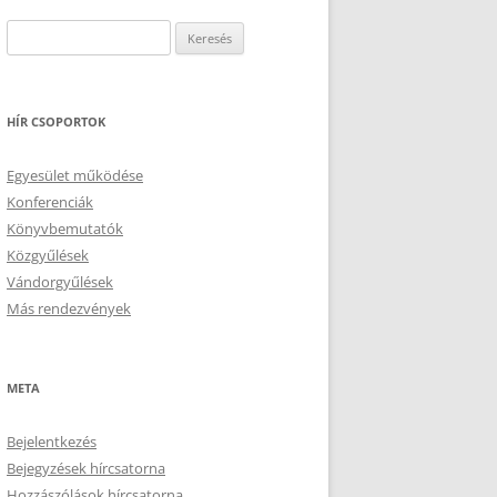
Keresés:
HÍR CSOPORTOK
Egyesület működése
Konferenciák
Könyvbemutatók
Közgyűlések
Vándorgyűlések
Más rendezvények
META
Bejelentkezés
Bejegyzések hírcsatorna
Hozzászólások hírcsatorna