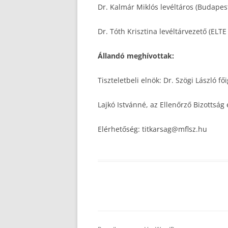
Dr. Kalmár Miklós levéltáros (Budapes
Dr. Tóth Krisztina levéltárvezető (ELTE
Állandó meghívottak:
Tiszteletbeli elnök: Dr. Szögi László f
Lajkó Istvánné, az Ellenőrző Bizottság
Elérhetőség: titkarsag@mflsz.hu