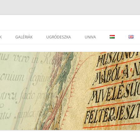
K
GALÉRIÁK
UGRÓDESZKA
UNIVA
DVÁNYOK
LEVÉLTÁRAK
JOGSZABÁLYOK
SEGÉDOLDAL ⇒
LEVÉLTÁRAK
ESEMÉNYEK
PORTÁLOK
EAD IMPORTÁLÁSI SEGÉDLET ⇒
I
TÁRSEGYESÜLETEK, INTÉZMÉNYEK
ATOM KÉZIKÖNYV
SZÉCSÉNYI M.: A RENDSZERVÁLTÁS
LEVÉLTÁRI, TÖRTÉNELMI
UNIVA FONDJEGYZÉK PÁLYÁZAT
GYŰJTEMÉNY ARCHÍVUM
FOLYÓIRATOK
UNIVA – DÁTUM JAVÍTÁS