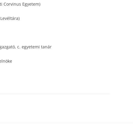
ti Corvinus Egyetem)
 Levéltára)
őigazgató, c. egyetemi tanár
 elnöke