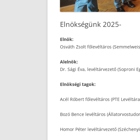
Elnökségünk 2025-
Elnök:
Osváth Zsolt főlevéltáros (Semmelweis
Alelnök:
Dr. Sági Éva, levéltárvezető (Soproni 
Elnökségi tagok:
Acél Róbert főlevéltáros (PTE Levéltára
Bozó Bence levéltáros (Állatorvostud
Homor Péter levéltárvezető (Széchenyi