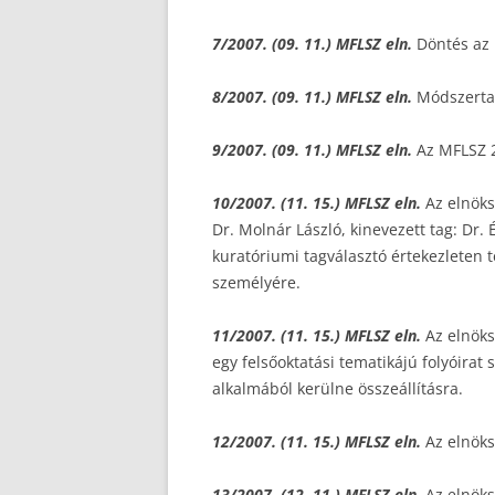
7/2007. (09. 11.) MFLSZ eln.
Döntés az 
8/2007. (09. 11.) MFLSZ eln.
Módszertan
9/2007. (09. 11.) MFLSZ eln.
Az MFLSZ 2
10/2007. (11. 15.) MFLSZ eln.
Az elnöksé
Dr. Molnár László, kinevezett tag: Dr. 
kuratóriumi tagválasztó értekezleten t
személyére.
11/2007. (11. 15.) MFLSZ eln.
Az elnöks
egy felsőoktatási tematikájú folyóira
alkalmából kerülne összeállításra.
12/2007. (11. 15.) MFLSZ eln.
Az elnöks
13/2007. (12. 11.) MFLSZ eln.
Az elnöksé