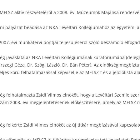
MFLSZ aktív részvételéről a 2008. évi Múzeumok Majálisa rendezv
i pályázat beadása az NKA Levéltári Kollégiumához az egyetemi an
007. évi munkatervi pontjai teljesüléséről szóló beszámoló elfoga
g javaslata az NKA Levéltári Kollégiumának kuratóriumába (delegált
Érszegi Géza, Dr. Szögi László, Dr. Bán Péter). Az elnökség megbízta
eljes körű felhatalmazással képviselje az MFLSZ-t és a jelölőlista a
ég felhatalmazta Zsidi Vilmos elnököt, hogy a Levéltári Szemle szer
t szám 2008. évi megjelentetésének előkészítésére, amely az MFLSZ
ég felkérte Zsidi Vilmos elnököt az új titkár megbízásával kapcsola
g elfogadja az MFLSZ új titkárának személyére tett javaslatot: Bata