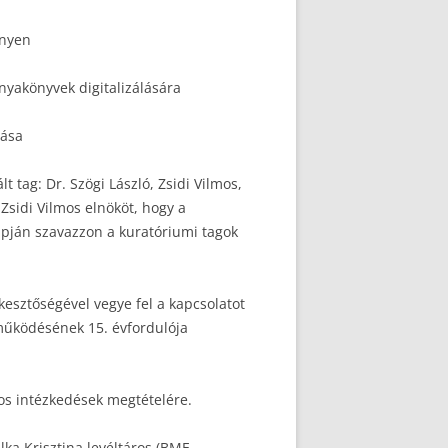
ényen
yakönyvek digitalizálására
dása
 tag: Dr. Szögi László, Zsidi Vilmos,
 Zsidi Vilmos elnököt, hogy a
lapján szavazzon a kuratóriumi tagok
kesztőségével vegye fel a kapcsolatot
 működésének 15. évfordulója
tos intézkedések megtételére.
lka Krisztina levéltáros (BME