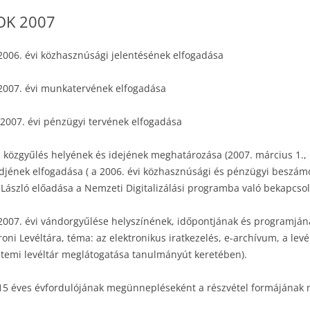
OK 2007
006. évi közhasznúsági jelentésének elfogadása
007. évi munkatervének elfogadása
2007. évi pénzügyi tervének elfogadása
i közgyűlés helyének és idejének meghatározása (2007. március 1.
djének elfogadása ( a 2006. évi közhasznúsági és pénzügyi beszám
i László előadása a Nemzeti Digitalizálási programba való bekapcsol
007. évi vándorgyűlése helyszínének, időpontjának és programjána
i Levéltára, téma: az elektronikus iratkezelés, e-archívum, a levél
temi levéltár meglátogatása tanulmányút keretében).
5 éves évfordulójának megünnepléseként a részvétel formájának 