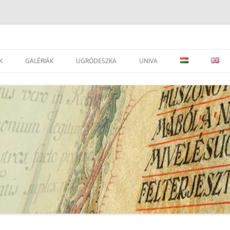
K
GALÉRIÁK
UGRÓDESZKA
UNIVA
DVÁNYOK
LEVÉLTÁRAK
JOGSZABÁLYOK
SEGÉDOLDAL ⇒
LEVÉLTÁRAK
ESEMÉNYEK
PORTÁLOK
EAD IMPORTÁLÁSI SEGÉDLET ⇒
I
TÁRSEGYESÜLETEK, INTÉZMÉNYEK
ATOM KÉZIKÖNYV
SZÉCSÉNYI M.: A RENDSZERVÁLTÁS
LEVÉLTÁRI, TÖRTÉNELMI
UNIVA FONDJEGYZÉK PÁLYÁZAT
GYŰJTEMÉNY ARCHÍVUM
FOLYÓIRATOK
UNIVA – DÁTUM JAVÍTÁS