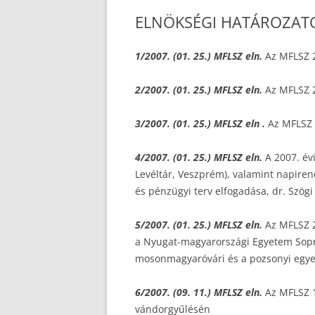
ELNÖKSÉGI HATÁROZAT
1/2007. (01. 25.) MFLSZ eln.
Az MFLSZ 2
2/2007. (01. 25.) MFLSZ eln.
Az MFLSZ 2
3/2007. (01. 25.) MFLSZ eln .
Az MFLSZ 
4/2007. (01. 25.) MFLSZ eln.
A 2007. év
Levéltár, Veszprém), valamint napiren
és pénzügyi terv elfogadása, dr. Szög
5/2007. (01. 25.) MFLSZ eln.
Az MFLSZ 2
a Nyugat-magyarországi Egyetem Sopron
mosonmagyaróvári és a pozsonyi egye
6/2007. (09. 11.) MFLSZ eln.
Az MFLSZ 1
vándorgyűlésén