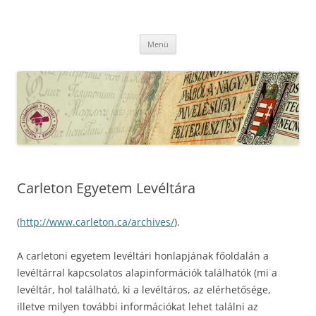
Kilépés
a
MFLSZ
tartalomba
Magyar Felsőoktatási Levéltári Szövetség
Menü
Carleton Egyetem Levéltára
(
http://www.carleton.ca/archives/
).
A carletoni egyetem levéltári honlapjának főoldalán a
levéltárral kapcsolatos alapinformációk találhatók (mi a
levéltár, hol található, ki a levéltáros, az elérhetősége,
illetve milyen további információkat lehet találni az