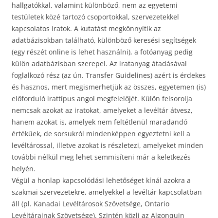
hallgatókkal, valamint különböző, nem az egyetemi
testületek közé tartozó csoportokkal, szervezetekkel
kapcsolatos iratok. A kutatást megkönnyítik az
adatbázisokban található, különböző keresési segítségek
(egy részét online is lehet használni), a fotóanyag pedig
külön adatbázisban szerepel. Az iratanyag átadásával
foglalkozó rész (az ún. Transfer Guidelines) azért is érdekes
és hasznos, mert megismerhetjük az összes, egyetemen (is)
előforduló irattípus angol megfelelőjét. Külön felsorolja
nemcsak azokat az iratokat, amelyeket a levéltár átvesz,
hanem azokat is, amelyek nem feltétlenül maradandó
értékűek, de sorsukról mindenképpen egyeztetni kell a
levéltárossal, illetve azokat is részletezi, amelyeket minden
további nélkül meg lehet semmisíteni már a keletkezés
helyén.
Végül a honlap kapcsolódási lehetőséget kínál azokra a
szakmai szervezetekre, amelyekkel a levéltár kapcsolatban
áll (pl. Kanadai Levéltárosok Szövetsége, Ontario
Levéltárainak Szövetsége). Szintén közli az Algonquin