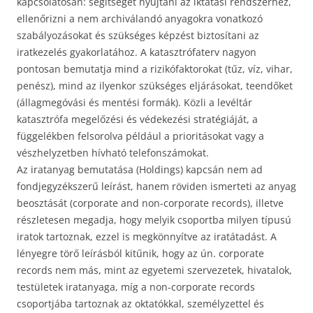
kapcsolatosan: segítséget nyújtani az iktatási rendszerhez,
ellenőrizni a nem archiválandó anyagokra vonatkozó
szabályozásokat és szükséges képzést biztosítani az
iratkezelés gyakorlatához. A katasztrófaterv nagyon
pontosan bemutatja mind a rizikófaktorokat (tűz, víz, vihar,
penész), mind az ilyenkor szükséges eljárásokat, teendőket
(állagmegóvási és mentési formák). Közli a levéltár
katasztrófa megelőzési és védekezési stratégiáját, a
függelékben felsorolva például a prioritásokat vagy a
vészhelyzetben hívható telefonszámokat.
Az iratanyag bemutatása (Holdings) kapcsán nem ad
fondjegyzékszerű leírást, hanem röviden ismerteti az anyag
beosztását (corporate and non-corporate records), illetve
részletesen megadja, hogy melyik csoportba milyen típusú
iratok tartoznak, ezzel is megkönnyítve az iratátadást. A
lényegre törő leírásból kitűnik, hogy az ún. corporate
records nem más, mint az egyetemi szervezetek, hivatalok,
testületek iratanyaga, míg a non-corporate records
csoportjába tartoznak az oktatókkal, személyzettel és