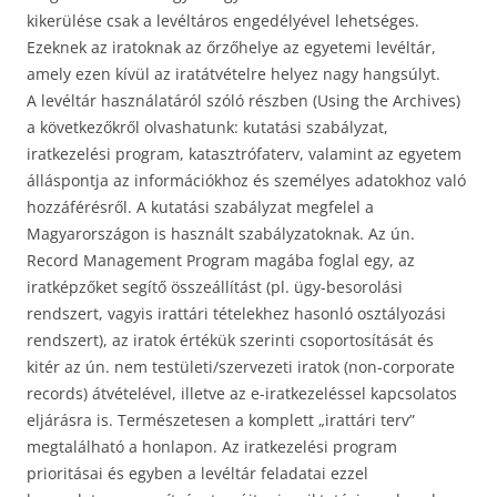
kikerülése csak a levéltáros engedélyével lehetséges.
Ezeknek az iratoknak az őrzőhelye az egyetemi levéltár,
amely ezen kívül az iratátvételre helyez nagy hangsúlyt.
A levéltár használatáról szóló részben (Using the Archives)
a következőkről olvashatunk: kutatási szabályzat,
iratkezelési program, katasztrófaterv, valamint az egyetem
álláspontja az információkhoz és személyes adatokhoz való
hozzáférésről. A kutatási szabályzat megfelel a
Magyarországon is használt szabályzatoknak. Az ún.
Record Management Program magába foglal egy, az
iratképzőket segítő összeállítást (pl. ügy-besorolási
rendszert, vagyis irattári tételekhez hasonló osztályozási
rendszert), az iratok értékük szerinti csoportosítását és
kitér az ún. nem testületi/szervezeti iratok (non-corporate
records) átvételével, illetve az e-iratkezeléssel kapcsolatos
eljárásra is. Természetesen a komplett „irattári terv”
megtalálható a honlapon. Az iratkezelési program
prioritásai és egyben a levéltár feladatai ezzel