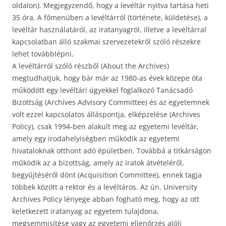
oldalon). Megjegyzendő, hogy a levéltár nyitva tartása heti
35 óra. A főmenüben a levéltárról (története, küldetése), a
levéltár használatáról, az iratanyagról, illetve a levéltárral
kapcsolatban álló szakmai szervezetekről szóló részekre
lehet továbblépni.
A levéltárról szóló részből (About the Archives)
megtudhatjuk, hogy bár már az 1980-as évek közepe óta
működött egy levéltári ügyekkel foglalkozó Tanácsadó
Bizottság (Archives Advisory Committee) és az egyetemnek
volt ezzel kapcsolatos álláspontja, elképzelése (Archives
Policy), csak 1994-ben alakult meg az egyetemi levéltár,
amely egy irodahelyiségben működik az egyetemi
hivataloknak otthont adó épületben. Továbbá a titkárságon
működik az a bizottság, amely az iratok átvételéről,
begyűjtéséről dönt (Acquisition Committee), ennek tagja
többek között a rektor és a levéltáros. Az ún. University
Archives Policy lényege abban fogható meg, hogy az ott
keletkezett iratanyag az egyetem tulajdona,
megsemmisítése vagy az egyetemi ellenőrzés alóli