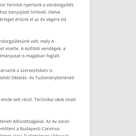
ezer forintot nyertünk a vándorgyűlés
z benyújtott hírlevél, illetve
leget értünk el az év végére (ld.
ndorgyűlésünk volt, mely A
t viselte. A külföldi vendégek, a
ulmányutat is magában foglalt.
társaink a szervezésben is
ogadott Oktatás- és Tudománytörténeti
lnök vett részt. Technikai okok miatt
neti Albizottságával. Az év során
 említeni a Budapesti Corvinus
y-Ormos-Vass Tudományos Ülésszak