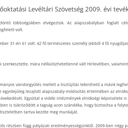
oktatási Levéltári Szövetség 2009. évi tevé
döntő többségükben elvégeztük. Az alapszabályban foglalt célo
felelő volt.
r 31-én 61 volt: 42 fő természetes személy (ebből 4 fő nyugdíjas, 
k szerkesztette, mára nélkülözhetetlenné vált Hírlevélben, valami
mányos vándorgyűlés mellett a tisztújítás tekinthető a másik leg
Az egyidejűleg lezajlott alapszabály-módosítás értelmében az elnöks
vekedését. Egyúttal a vidéki intézmények elnökségi képviselete is 
ekben is tükröződött a tagság azon szándéka, hogy biztosítsa a folyto
 tiszteletben tartva kezdte meg munkáját.
tős részben függ pályázati eredményességünktől. 2009-ben négy pál