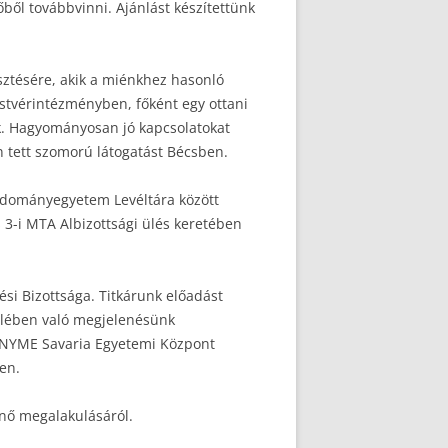
ből továbbvinni. Ajánlást készítettünk
sztésére, akik a miénkhez hasonló
estvérintézményben, főként egy ottani
ak. Hagyományosan jó kapcsolatokat
n tett szomorú látogatást Bécsben.
udományegyetem Levéltára között
us 3-i MTA Albizottsági ülés keretében
i Bizottsága. Titkárunk előadást
emlében való megjelenésünk
 a NYME Savaria Egyetemi Központ
en.
énő megalakulásáról.