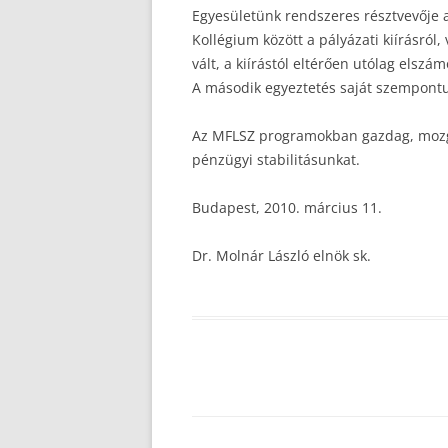
Egyesületünk rendszeres résztvevője a
Kollégium között a pályázati kiírásró
vált, a kiírástól eltérően utólag elsz
A második egyeztetés saját szempontun
Az MFLSZ programokban gazdag, mozgal
pénzügyi stabilitásunkat.
Budapest, 2010. március 11.
Dr. Molnár László elnök sk.