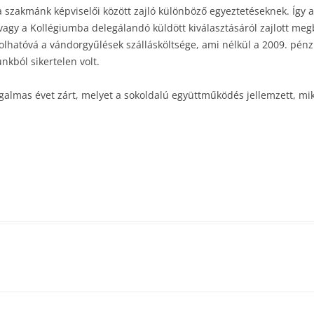
 szakmánk képviselői között zajló különböző egyeztetéseknek. Így a
l, vagy a Kollégiumba delegálandó küldött kiválasztásáról zajlott 
ámolhatóvá a vándorgyűlések szállásköltsége, ami nélkül a 2009. pénz
kból sikertelen volt.
mas évet zárt, melyet a sokoldalú együttműködés jellemzett, mik