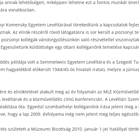
ja annak lehetőségeit, miképpen lehetne ezt a fontos munkát önerő
mára vonatkozóan.
yi Komensky Egyetem Levéltárával törekedtünk a kapcsolatok fejle
nak. Az elnök részéről rövid látogatásra is sor került a pozsonyi t
 a pozsonyi kollégák vándorgyűlésünkön való részvétellel viszonozt
 Egyesületünk küldöttsége egy ottani kolléganőnk temetése kapcsá
ödés példája volt a Semmelweis Egyetem Levéltára és a Szegedi T
tem hagyatékból előkerült 1944/45-ös hivatali iratai), melyre a júni
re és elnökletével alakult meg az év folyamán az MLE Közművelődés
 A levéltárak és a közművelődés című konferencián. A Levéltári Sz
alakítása óta. Egyedül szombathelyi kolléganőnk írása jelent meg
éve, hogy a lap 2009. évfolyama még nem jelent meg teljes egészéb
s született a Múzeumi Bizottság 2010. január 1-jei hatállyal tört