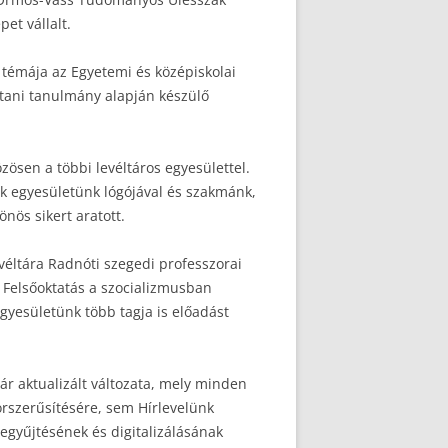
et vállalt.
témája az Egyetemi és középiskolai
rtani tanulmány alapján készülő
ösen a többi levéltáros egyesülettel.
k egyesületünk lógójával és szakmánk,
nös sikert aratott.
ltára Radnóti szegedi professzorai
Felsőoktatás a szocializmusban
yesületünk több tagja is előadást
ár aktualizált változata, mely minden
rszerűsítésére, sem Hírlevelünk
zegyűjtésének és digitalizálásának