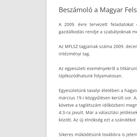
Beszámoló a Magyar Felső
A 2009. évre tervezett feladatokat 
gazdálkodás rendje a szabályoknak meg
Az MFLSZ tagjainak száma 2009. decembe
intézményi tag.
Az egyesületi eseményekről a titkárun
tájékozódhatunk folyamatosan.
Egyesületünk tavalyi életében a hagyo
március 19-i közgyűlésen került sor. 
követve a taglétszám időközbeni megnö
4:3-ra javult. Már a választási jelölés
között. Az új elnökség ezt a szándékot
Sikeres működésünk továbbra is jelen