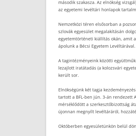
második szakasza. Az elnökség vizsgál
az egyetemi levéltári honlapok tartal
Nemzetközi téren elsősorban a pozson
szlovák egyesület megalakításán dolgoz
egyetemtörténeti kiállítás okán, amit
ápolunk a Bécsi Egyetem Levéltárával.
A tagintézményeink közötti együttműk
lezajlott iratátadás (a kolozsvári egye
került sor.
Elnökségünk két tagja kezdeményezésé
tartott a BFL-ben jún. 3-án rendezett
mérséklődött a szerkesztőbizottság át
újonnan megnyílt levéltáráról, hozzát
Októberben egyesületünkön belül dönté