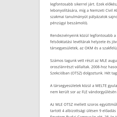
legfontosabb sikerrel járt. Ezek előké
lebonyolítására, míg a Nemzeti Civil 
szakmai tanulmányút pályázatok sajnos
pénzügyi beszámoló).
Rendezvényeink közül legfontosabb a 
felsőoktatási levéltárak helyzete és j
társegyesületek, az OKM és a szakfelü
Számos tagunk vett részt az MLE augus
oroszlánrészt vállaltak. 2008-hoz has
Szekcióban (OTSZ) dolgoztunk. Hét tagt
A társegyesületek közül a MELTE gyula
nem került sor az FLE vándorgyűlésén 
Az MLE OTSZ mellett szoros együttműk
tartott 4 albizottsági ülésen 9 előadá
Egyetem Budai Campusán okt. 28-án ta