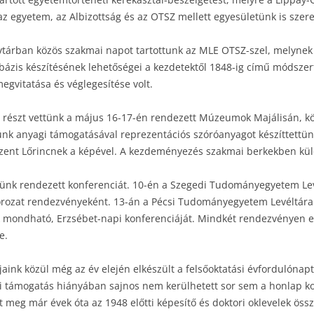
z egyetem, az Albizottság és az OTSZ mellett egyesületünk is szerep
tárban közös szakmai napot tartottunk az MLE OTSZ-szel, melynek 
bázis készítésének lehetőségei a kezdetektől 1848-ig című módsze
egvitatása és véglegesítése volt.
l részt vettünk a május 16-17-én rendezett Múzeumok Majálisán, köz
ünk anyagi támogatásával reprezentációs szóróanyagot készíttettün
zent Lőrincnek a képével. A kezdeményezés szakmai berkekben külö
nk rendezett konferenciát. 10-én a Szegedi Tudományegyetem Levé
rozat rendezvényeként. 13-án a Pécsi Tudományegyetem Levéltára 
mondható, Erzsébet-napi konferenciáját. Mindkét rendezvényen eg
e.
ink közül még az év elején elkészült a felsőoktatási évfordulónapt
ti támogatás hiányában sajnos nem kerülhetett sor sem a honlap ko
t meg már évek óta az 1948 előtti képesítő és doktori oklevelek öss