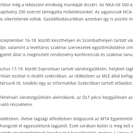
szítése még a leköszönt elnökség munkáját dicséri. Az NKA-tól 500 
Alapítvány 200 ezerrel támogatta működésünket. Az ugyancsak NCA-ho
 sikertelenek voltak. Gazdálkodásunkban azonban így is pozitív mér
szeptember 16-18. között Keszthelyen és Szombathelyen tartott vá
övője, valamint a levéltáros szakmai szervezetek együttműködése címe
gyelet által is megtisztelt rendezvény konferenciát és szakmai tan
ztus 17-19. között Sopronban tartott vándorgyűlésén, helybeli tag
onlóan ezúttal is önálló szekcióban, az időközben az MLE által bef
ársunk itt, további egy az Informatikai Szekcióban tartott előadást.
fehérvári vándorgyűlésén alelnökünk, az ÖLT pécsi közgyűlésén az e
való részvételre.
ödésben, illetve tagsági átfedésben dolgozunk az MTA Egyetemtörté
s hangzott el egyesületünk tagjaitól. Ezek sorában külön is meg kell
rtott egyetemtörténeti kerekasztal-beszélgetést, melyre a Lippa