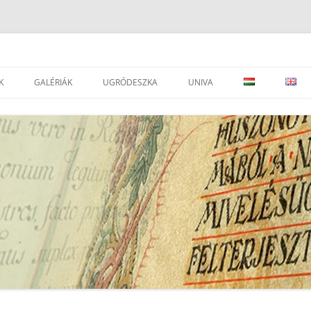
K
GALÉRIÁK
UGRÓDESZKA
UNIVA
DVÁNYOK
LEVÉLTÁRAK
JOGSZABÁLYOK
SEGÉDOLDAL ⇒
LEVÉLTÁRAK
ESEMÉNYEK
PORTÁLOK
EAD IMPORTÁLÁSI SEGÉDLET ⇒
I
TÁRSEGYESÜLETEK, INTÉZMÉNYEK
ATOM KÉZIKÖNYV
SZÉCSÉNYI M.: A RENDSZERVÁLTÁS
LEVÉLTÁRI, TÖRTÉNELMI
UNIVA FONDJEGYZÉK PÁLYÁZAT
GYŰJTEMÉNY ARCHÍVUM
FOLYÓIRATOK
UNIVA – DÁTUM JAVÍTÁS