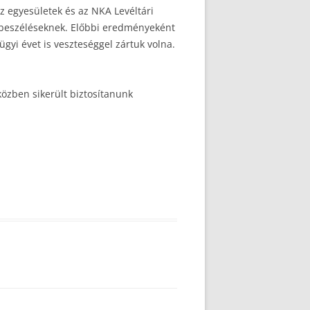
z egyesületek és az NKA Levéltári
megbeszéléseknek. Előbbi eredményeként
ügyi évet is veszteséggel zártuk volna.
özben sikerült biztosítanunk