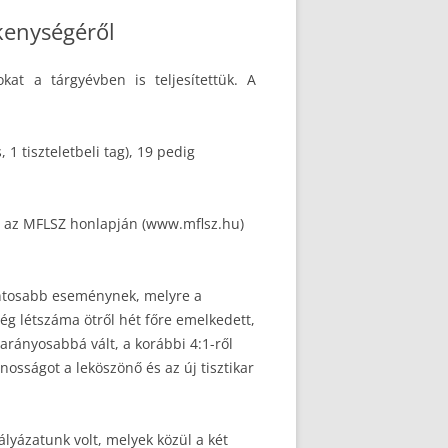
kenységéről
kat a tárgyévben is teljesítettük. A
1 tiszteletbeli tag), 19 pedig
nt az MFLSZ honlapján (www.mflsz.hu)
fontosabb eseménynek, melyre a
ég létszáma ötről hét főre emelkedett,
arányosabbá vált, a korábbi 4:1-ről
nosságot a leköszönő és az új tisztikar
yázatunk volt, melyek közül a két