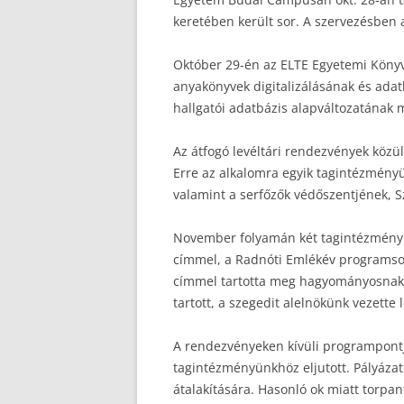
keretében került sor. A szervezésben a
Október 29-én az ELTE Egyetemi Könyv
anyakönyvek digitalizálásának és adat
hallgatói adatbázis alapváltozatának m
Az átfogó levéltári rendezvények közü
Erre az alkalomra egyik tagintézmény
valamint a serfőzők védőszentjének, S
November folyamán két tagintézményü
címmel, a Radnóti Emlékév programso
címmel tartotta meg hagyományosnak 
tartott, a szegedit alelnökünk vezette l
A rendezvényeken kívüli programpontja
tagintézményünkhöz eljutott. Pályáza
átalakítására. Hasonló ok miatt torpan