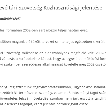
evéltári Szövetség Közhasznúsági jelentése
i működéséről
si formában 2002-ben zárt először teljes naptári évet.
ndőben magunk elé tűzött terveket szinte teljes egészében sikerült
ári Szövetség működése az alapszabálynak megfelelő volt. 2002-b
ő változás a korábbiakhoz képest, hogy az egyesületi működési for
i szakember szerződéses alkalmazását követelte meg 2002 őszétől
élyt regisztráltunk tagnyilvántartásunkban, ugyanakkor haláloz
zetünk 31 természetes személy, valamint 8 intézményi tagot száml
 örvendetes létszámnövekedés azonban nem járt együtt a tagdíjfiz
 esedékes tagdíjat, ezért jelentős hátralék gyűlt össze.