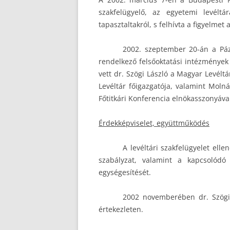
szakfelügyelő, az egyetemi levéltára
tapasztaltakról, s felhívta a figyelmet
2002. szeptember 20-án a Pá
rendelkező felsőoktatási intézmények i
vett dr. Szögi László a Magyar Levélt
Levéltár főigazgatója, valamint Moln
Főtitkári Konferencia elnökasszonyával
Érdekképviselet, együttműködés
A levéltári szakfelügyelet ell
szabályzat, valamint a kapcsolódó 
egységesítését.
2002 novemberében dr. Szögi L
értekezleten.