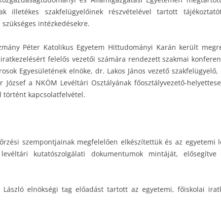
k illetékes szakfelügyelőinek részvételével tartott tájékoztató
 a szükséges intézkedésekre.
zmány Péter Katolikus Egyetem Hittudományi Karán került megr
ratkezelésért felelős vezetői számára rendezett szakmai konferenci
árosok Egyesületének elnöke, dr. Lakos János vezető szakfelügyelő
ár József a NKÖM Levéltári Osztályának főosztályvezető-helyette
 történt kapcsolatfelvétel.
enőrzési szempontjainak megfelelően elkészítettük és az egyetemi 
levéltári kutatószolgálati dokumentumok mintáját, elősegítve 
ászló elnökségi tag előadást tartott az egyetemi, főiskolai irat