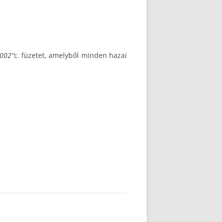
2002”
c. füzetet, amelyből minden hazai