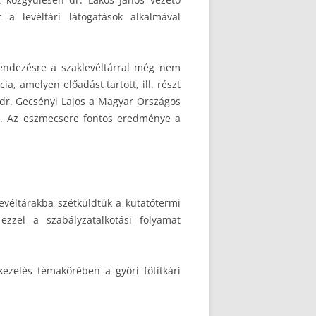
t a levéltári látogatások alkalmával
endezésre a szaklevéltárral még nem
a, amelyen előadást tartott, ill. részt
, dr. Gecsényi Lajos a Magyar Országos
se. Az eszmecsere fontos eredménye a
levéltárakba szétküldtük a kutatótermi
ezzel a szabályzatalkotási folyamat
kezelés témakörében a győri főtitkári