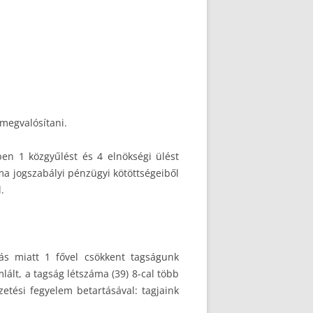
 megvalósítani.
en 1 közgyűlést és 4 elnökségi ülést
ma jogszabályi pénzügyi kötöttségeiből
.
ás miatt 1 fővel csökkent tagságunk
ált, a tagság létszáma (39) 8-cal több
etési fegyelem betartásával: tagjaink