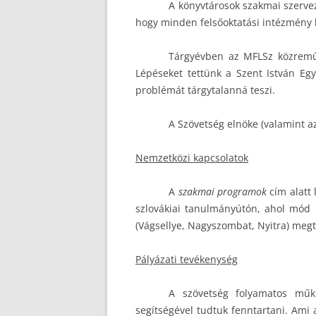
A könyvtárosok szakmai szervez
hogy minden felsőoktatási intézmény kö
Tárgyévben az MFLSz közreműk
Lépéseket tettünk a Szent István Eg
problémát tárgytalanná teszi.
A Szövetség elnöke (valamint a
Nemzetközi kapcsolatok
A
szakmai programok
cím alatt 
szlovákiai tanulmányútón, ahol mód nyí
(Vágsellye, Nagyszombat, Nyitra) megt
Pályázati tevékenység
A szövetség folyamatos műkö
segítségével tudtuk fenntartani. Ami