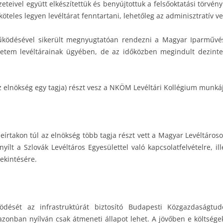
eteivel együtt elkészítettük és benyújtottuk a felsőoktatási törv
teles legyen levéltárat fenntartani, lehetőleg az adminisztratív vez
ödésével sikerült megnyugtatóan rendezni a Magyar Iparművész
yetem levéltárainak ügyében, de az időközben megindult dezint
z elnökség egy tagja) részt vesz a NKÖM Levéltári Kollégium munká
leírtakon túl az elnökség több tagja részt vett a Magyar Levéltáro
lt a Szlovák Levéltáros Egyesülettel való kapcsolatfelvételre, ill
ekintésére.
dését az infrastruktúrát biztosító Budapesti Közgazdaságtu
 azonban nyílván csak átmeneti állapot lehet. A jövőben e költsé