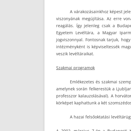
A várakozásainkhoz képest jel
viszonyának megújítása. Az erre vona
reagálás. Így jelenleg csak a Buda
Egyetem Levéltára, a Magyar Iparmű
jogviszonnyal. Fontosnak tarjuk, hog
intézményként is képviseltessék magu
veszik levéltáraikat.
Szakmai programok
Emlékezetes és szakmai szempon
amelynek során felkerestük a Ljubljan
professzor kalauzolásával). A horvá
körképet kaphattunk a két szomszédos
A hazai felsőoktatási levéltár
A 2002. március 7-én a Budapesti K