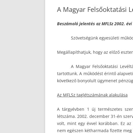
A Magyar Felsőoktatási L
Beszámoló jelentés az MFLSz 2002. év
Szövetségünk egyesületi működé
Megállapíthatjuk, hogy az előző eszte
A Magyar Felsőoktatási Levélt
tartottunk. A működést érintő alapvet
következő bonyolult ügymenet pénzügy
Az MFLSz taglétszámának alakulása
A tárgyévben 1 új természetes szem
létszáma. 2002. december 31-én szerve
volt, mint egy évvel korábban. Ez az
nem egészen kétharmada fizette meg az