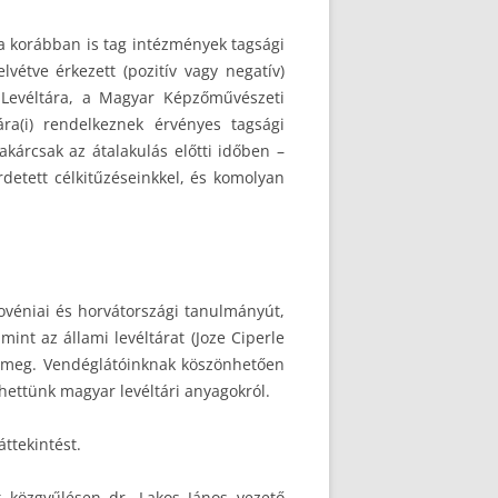
a korábban is tag intézmények tagsági
vétve érkezett (pozitív vagy negatív)
 Levéltára, a Magyar Képzőművészeti
ra(i) rendelkeznek érvényes tagsági
árcsak az átalakulás előtti időben –
detett célkitűzéseinkkel, és komolyan
lovéniai és horvátországi tanulmányút,
int az állami levéltárat (Joze Ciperle
k meg. Vendéglátóinknak köszönhetően
ettünk magyar levéltári anyagokról.
ttekintést.
 közgyűlésen dr. Lakos János vezető