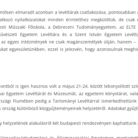
entősen elmaradt azonban a levéltárak csatlakozása, pontosabban 
tkozó nyilatkozatokat minden érintetthez megküldtük, de csak el
pesti Műszaki Főiskola, a Debreceni Tudományegyetem, az ELTE
vészeti Egyetem Levéltára és a Szent István Egyetem Levéltá
y az egyes intézmények ne csak magánszemélyek útján, hanem – ak
kat egyesületünkben, ezzel is jelezvén, hogy azonosulnak meghir
tból is igen hasznos volt a május 21-24. között lebonyolított sz
ai Egyetem Levéltárát és Múzeumát, az egyetemi könyvtárat, valam
tországi Fiumében pedig a Tartományi Levéltárral ismerkedhettün
 ország különböző közgyűjteményeinek helyzetéről. Adatokat gyűjth
ügy helyzetének alakulásról két budapesti rendezvényen kaphattunk á
özgazdaságtudományi és Államigazgatási Egyetemen megtartott