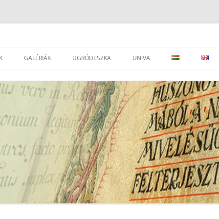
K
GALÉRIÁK
UGRÓDESZKA
UNIVA
DVÁNYOK
LEVÉLTÁRAK
JOGSZABÁLYOK
SEGÉDOLDAL ⇒
LEVÉLTÁRAK
ESEMÉNYEK
PORTÁLOK
EAD IMPORTÁLÁSI SEGÉDLET ⇒
I
TÁRSEGYESÜLETEK, INTÉZMÉNYEK
ATOM KÉZIKÖNYV
SZÉCSÉNYI M.: A RENDSZERVÁLTÁS
LEVÉLTÁRI, TÖRTÉNELMI
UNIVA FONDJEGYZÉK PÁLYÁZAT
GYŰJTEMÉNY ARCHÍVUM
FOLYÓIRATOK
UNIVA – DÁTUM JAVÍTÁS