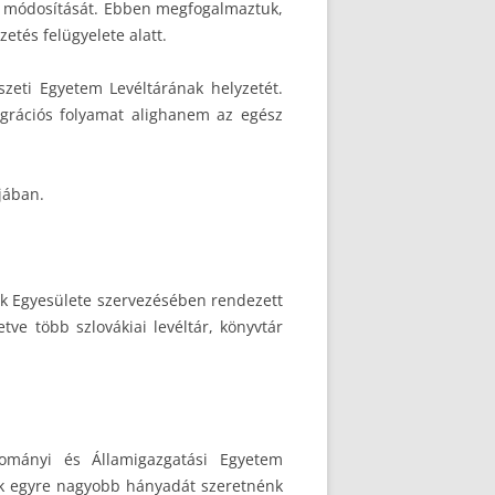
ény módosítását. Ebben megfogalmaztuk,
etés felügyelete alatt.
eti Egyetem Levéltárának helyzetét.
egrációs folyamat alighanem az egész
jában.
sok Egyesülete szervezésében rendezett
etve több szlovákiai levéltár, könyvtár
dományi és Államigazgatási Egyetem
gek egyre nagyobb hányadát szeretnénk