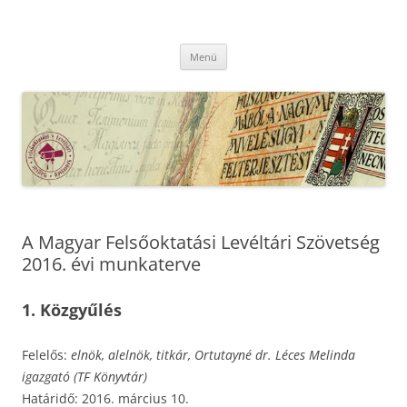
Kilépés
a
MFLSZ
tartalomba
Magyar Felsőoktatási Levéltári Szövetség
Menü
A Magyar Felsőoktatási Levéltári Szövetség
2016. évi munkaterve
1. Közgyűlés
Felelős:
elnök, alelnök, titkár, Ortutayné dr. Léces Melinda
igazgató (TF Könyvtár)
Határidő: 2016. március 10.