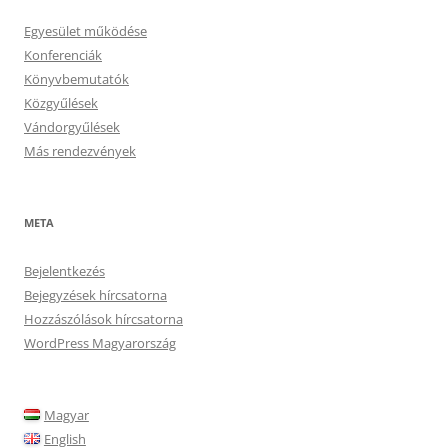
Egyesület működése
Konferenciák
Könyvbemutatók
Közgyűlések
Vándorgyűlések
Más rendezvények
META
Bejelentkezés
Bejegyzések hírcsatorna
Hozzászólások hírcsatorna
WordPress Magyarország
Magyar
English