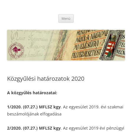
Kilépés
a
MFLSZ
tartalomba
Magyar Felsőoktatási Levéltári Szövetség
Menü
Közgyűlési határozatok 2020
A közgyűlés határozatai:
1/2020. (07.27.) MFLSZ kgy
. Az egyesület 2019. évi szakmai
beszámolójának elfogadása
2/2020. (07.27.) MFLSZ kgy
. Az egyesület 2019 évi pénzügyi