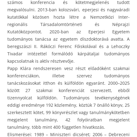
számos konferencia és kötetmegjelenés tudott
megvalósulni. 2013-ban kolozsvári, eperjesi és nagyváradi
kutatókkal közösen hozta létre a Nemzetközi Inter-
regionális Társadalomtörténeti és Néprajzi
Kutatóközpontot. 2020-ban az Eperjesi Egyetem
tudományos tanácsa az egyetem díszdoktorává avatta. A
beregszászi II. Rákóczi Ferenc Főiskolával és a Lehoczky
Tivadar intézettel formálódó kárpátaljai tudományos
kapcsolatnak is aktív résztvevője.
Papp Klára rendszeresen vesz részt előadóként szakmai
konferenciákon, illetve szervez tudományos
tanácskozásokat itthon és külföldön egyaránt. 2000–2025
között 27 szakmai konferenciát szervezett, ebből
tizennyolcat külföldön. Tudományos tevékenységének
eddigi eredménye 192 közlemény, köztük 7 önálló könyv, 25
szerkesztett kötet, 99 könyvrészlet vagy tanulmánykötetben
megjelent tanulmány, 42 folyóiratban megjelent
tanulmány, több mint 400 független hivatkozás.
Elismerései: 1989 – Miniszteri dicséret; 2006 – Debreceni