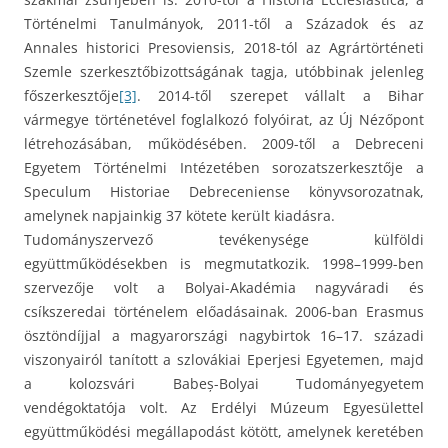
Történelmi Tanulmányok, 2011-től a Századok és az
Annales historici Presoviensis, 2018-tól az Agrártörténeti
Szemle szerkesztőbizottságának tagja, utóbbinak jelenleg
főszerkesztője
[3]
. 2014-től szerepet vállalt a Bihar
vármegye történetével foglalkozó folyóirat, az Új Nézőpont
létrehozásában, működésében. 2009-től a Debreceni
Egyetem Történelmi Intézetében sorozatszerkesztője a
Speculum Historiae Debreceniense könyvsorozatnak,
amelynek napjainkig 37 kötete került kiadásra.
Tudományszervező tevékenysége külföldi
együttműködésekben is megmutatkozik. 1998–1999-ben
szervezője volt a Bolyai-Akadémia nagyváradi és
csíkszeredai történelem előadásainak. 2006-ban Erasmus
ösztöndíjjal a magyarországi nagybirtok 16–17. századi
viszonyairól tanított a szlovákiai Eperjesi Egyetemen, majd
a kolozsvári Babeș-Bolyai Tudományegyetem
vendégoktatója volt. Az Erdélyi Múzeum Egyesülettel
együttműködési megállapodást kötött, amelynek keretében