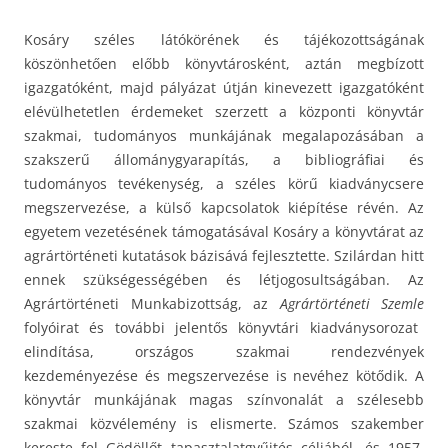
Kosáry széles látókörének és tájékozottságának
köszönhetően előbb könyvtárosként, aztán megbízott
igazgatóként, majd pályázat útján kinevezett igazgatóként
elévülhetetlen érdemeket szerzett a központi könyvtár
szakmai, tudományos munkájának megalapozásában a
szakszerű állománygyarapítás, a bibliográfiai és
tudományos tevékenység, a széles körű kiadványcsere
megszervezése, a külső kapcsolatok kiépítése révén. Az
egyetem vezetésének támogatásával Kosáry a könyvtárat az
agrártörténeti kutatások bázisává fejlesztette. Szilárdan hitt
ennek szükségességében és létjogosultságában. Az
Agrártörténeti Munkabizottság, az
Agrártörténeti Szemle
folyóirat és további jelentős könyvtári kiadványsorozat
elindítása, országos szakmai rendezvények
kezdeményezése és megszervezése is nevéhez kötődik. A
könyvtár munkájának magas színvonalát a szélesebb
szakmai közvélemény is elismerte. Számos szakember
kereste fel Gödöllőt tapasztalatgyűjtés céljából, és 1957.