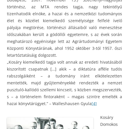
történész, az MTA rendes tagja, nagy tekintélyű
tizenhatodik elnöke, a hazai és a nemzetközi tudományos
élet és közélet kiemelkedő személyisége felfelé ívelő
pályája megtörése, történészi állásaiból való menesztése
időszakában került a gödöllői egyetemre, s az évek során
meghatározó egyénisége lett az Agrártudományi Egyetem
Központi Könyvtárának, ahol 1952 október 3-tól 1957. őszi
letartóztatásáig dolgozott.
„Kosáry kiemelkedő tagja volt annak az eredeti hivatásából
kiszorított csapatnak […] akik – a diktatúra afféle tudós
rabszolgáiként – a tudomány iránt elkötelezetten
mentették, majd gyűjteményekké rendezték a nemzet
pusztuló-kallódó szellemi kincseit, s közben megszervezték,
s – a történelem fintoraként – magas szintre emelték a
hazai könyvtárügyet.” – Walleshausen Gyula
[4]
Kosáry
Domokos