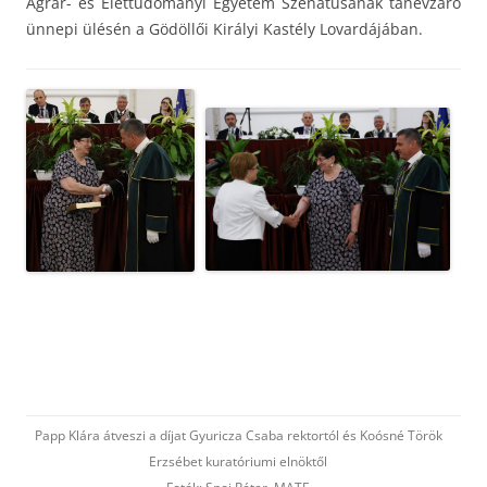
Agrár- és Élettudományi Egyetem Szenátusának tanévzáró
ünnepi ülésén a Gödöllői Királyi Kastély Lovardájában.
Papp Klára átveszi a díjat Gyuricza Csaba rektortól és Koósné Török
Erzsébet kuratóriumi elnöktől