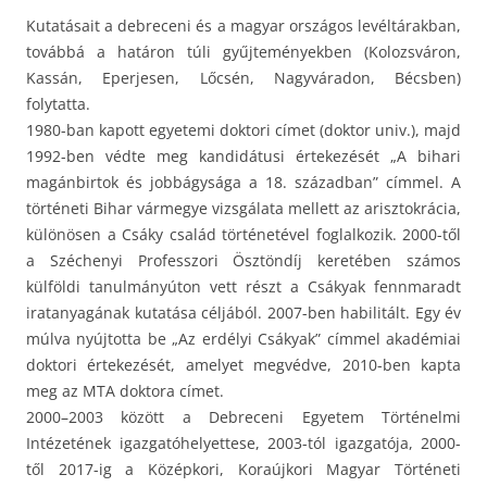
Kutatásait a debreceni és a magyar országos levéltárakban,
továbbá a határon túli gyűjteményekben (Kolozsváron,
Kassán, Eperjesen, Lőcsén, Nagyváradon, Bécsben)
folytatta.
1980-ban kapott egyetemi doktori címet (doktor univ.), majd
1992-ben védte meg kandidátusi értekezését „A bihari
magánbirtok és jobbágysága a 18. században” címmel. A
történeti Bihar vármegye vizsgálata mellett az arisztokrácia,
különösen a Csáky család történetével foglalkozik. 2000-től
a Széchenyi Professzori Ösztöndíj keretében számos
külföldi tanulmányúton vett részt a Csákyak fennmaradt
iratanyagának kutatása céljából. 2007-ben habilitált. Egy év
múlva nyújtotta be „Az erdélyi Csákyak” címmel akadémiai
doktori értekezését, amelyet megvédve, 2010-ben kapta
meg az MTA doktora címet.
2000–2003 között a Debreceni Egyetem Történelmi
Intézetének igazgatóhelyettese, 2003-tól igazgatója, 2000-
től 2017-ig a Középkori, Koraújkori Magyar Történeti