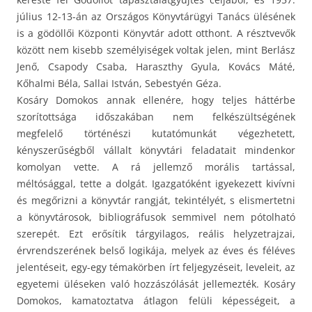
július 12-13-án az Országos Könyvtárügyi Tanács ülésének
is a gödöllői Központi Könyvtár adott otthont. A résztvevők
között nem kisebb személyiségek voltak jelen, mint Berlász
Jenő, Csapody Csaba, Haraszthy Gyula, Kovács Máté,
Kőhalmi Béla, Sallai István, Sebestyén Géza.
Kosáry Domokos annak ellenére, hogy teljes háttérbe
szorítottsága időszakában nem felkészültségének
megfelelő történészi kutatómunkát végezhetett,
kényszerűségből vállalt könyvtári feladatait mindenkor
komolyan vette. A rá jellemző morális tartással,
méltósággal, tette a dolgát. Igazgatóként igyekezett kivívni
és megőrizni a könyvtár rangját, tekintélyét, s elismertetni
a könyvtárosok, bibliográfusok semmivel nem pótolható
szerepét. Ezt erősítik tárgyilagos, reális helyzetrajzai,
érvrendszerének belső logikája, melyek az éves és féléves
jelentéseit, egy-egy témakörben írt feljegyzéseit, leveleit, az
egyetemi üléseken való hozzászólását jellemezték. Kosáry
Domokos, kamatoztatva átlagon felüli képességeit, a