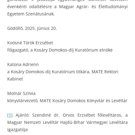
évenkénti odaítélésre a Magyar Agrár- és Élettudományi
Egyetem Szenátusának.
Gödöllő, 2025. június 20.
Koósné Török Erzsébet
főigazgató, a Kosáry Domokos-díj Kuratórium elnöke
Katona Adrienn
a Kosáry Domokos-díj Kuratórium titkára, MATE Rektori
Kabinet
Molnár Szilvia
könyvtárvezető, MATE Kosáry Domokos Könyvtár és Levéltár
[1]
Ajánló: Szendiné dr. Orvos Erzsébet főlevéltáros, a
Magyar Nemzeti Levéltár Hajdú-Bihar Vármegyei Levéltára
igazgatója