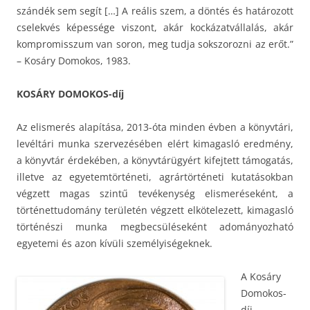
szándék sem segít […] A reális szem, a döntés és határozott
cselekvés képessége viszont, akár kockázatvállalás, akár
kompromisszum van soron, meg tudja sokszorozni az erőt.”
– Kosáry Domokos, 1983.
KOSÁRY DOMOKOS-díj
Az elismerés alapítása, 2013-óta minden évben a könyvtári,
levéltári munka szervezésében elért kimagasló eredmény,
a könyvtár érdekében, a könyvtárügyért kifejtett támogatás,
illetve az egyetemtörténeti, agrártörténeti kutatásokban
végzett magas szintű tevékenység elismeréseként, a
történettudomány területén végzett elkötelezett, kimagasló
történészi munka megbecsüléseként adományozható
egyetemi és azon kívüli személyiségeknek.
A Kosáry
Domokos-
díj