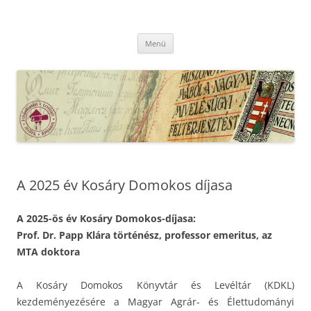
Kilépés
a
MFLSZ
tartalomba
Magyar Felsőoktatási Levéltári Szövetség
Menü
A 2025 év Kosáry Domokos díjasa
A 2025-ös év Kosáry Domokos-díjasa:
Prof. Dr. Papp Klára történész, professor emeritus
,
az
MTA doktora
A Kosáry Domokos Könyvtár és Levéltár (KDKL)
kezdeményezésére a Magyar Agrár- és Élettudományi