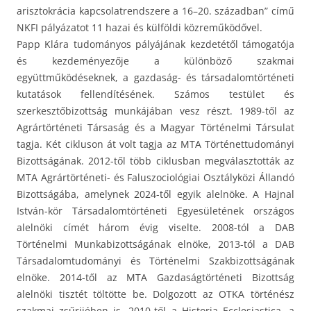
arisztokrácia kapcsolatrendszere a 16–20. században” című
NKFI pályázatot 11 hazai és külföldi közreműködővel.
Papp Klára tudományos pályájának kezdetétől támogatója
és kezdeményezője a különböző szakmai
együttműködéseknek, a gazdaság- és társadalomtörténeti
kutatások fellendítésének. Számos testület és
szerkesztőbizottság munkájában vesz részt. 1989-től az
Agrártörténeti Társaság és a Magyar Történelmi Társulat
tagja. Két cikluson át volt tagja az MTA Történettudományi
Bizottságának. 2012-től több ciklusban megválasztották az
MTA Agrártörténeti- és Faluszociológiai Osztályközi Állandó
Bizottságába, amelynek 2024-től egyik alelnöke. A Hajnal
István-kör Társadalomtörténeti Egyesületének országos
alelnöki címét három évig viselte. 2008-tól a DAB
Történelmi Munkabizottságának elnöke, 2013-tól a DAB
Társadalomtudományi és Történelmi Szakbizottságának
elnöke. 2014-től az MTA Gazdaságtörténeti Bizottság
alelnöki tisztét töltötte be. Dolgozott az OTKA történész
szakmai zsűrijében is. 2010-től a Historia Ecclesiastica, a