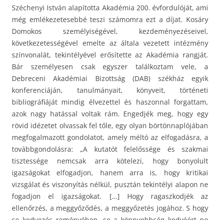
Széchenyi István alapította Akadémia 200. évfordulóját, ami
még emlékezetesebbé teszi számomra ezt a díjat. Kosáry
Domokos személyiségével, kezdeményezéseivel,
következetességével emelte az általa vezetett intézmény
színvonalát, tekintélyével erősítette az Akadémia rangját.
Bár személyesen csak egyszer találkoztam vele, a
Debreceni Akadémiai Bizottság (DAB) székház egyik
konferenciáján, tanulmányait, könyveit, történeti
bibliográfiáját mindig élvezettel és haszonnal forgattam,
azok nagy hatással voltak rám. Engedjék meg, hogy egy
rövid idézetet olvassak fel tőle, egy olyan börtönnaplójában
megfogalmazott gondolatot, amely méltó az elfogadásra, a
továbbgondolásra: „A kutatót felelőssége és szakmai
tisztessége nemcsak arra kötelezi, hogy bonyolult
igazságokat elfogadjon, hanem arra is, hogy kritikai
vizsgálat és viszonyítás nélkül, pusztán tekintélyi alapon ne
fogadjon el igazságokat. […] Hogy ragaszkodjék az
ellenőrzés, a meggyőződés, a meggyőzetés jogához. S hogy
se kedvezés reményében, se a könnyebbség kedvéért ne