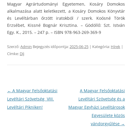
Magyar Agrártudományi Egyetemen, Kosáry Domokos
alkalmazása alatt keletkezett, a Kosáry Domokos Könyvtár
és Levéltárban őrzött iratokból / szerk. Koósné Török
Erzsébet, Kissné Bognár Krisztina. – Gödöllő: Szt. István
Egy. K., 2015. – 247 p. – ISBN 978-963-269-369-9
Szerző:
Admin
Bejegyzés időpontja:
2025-06-25
| Kategória:
Hírek
|
Címke:
Díj
Bejegyzés
←
A Magyar Felsőoktatási
A Magyar Felsőoktatási
navigáció
Levéltári Szövetség VIII.
Levéltári Szövetség és a
Levéltári Pikniken!
Magyar Egyházi Levéltárosok
Egyesülete közös
vándorgyűlése
→