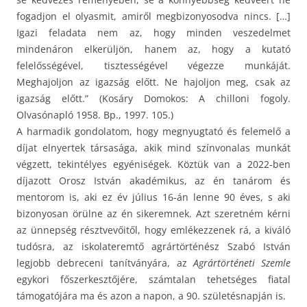
fogadjon el olyasmit, amiről megbizonyosodva nincs. […]
Igazi feladata nem az, hogy minden veszedelmet
mindenáron elkerüljön, hanem az, hogy a kutató
felelősségével, tisztességével végezze munkáját.
Meghajoljon az igazság előtt. Ne hajoljon meg, csak az
igazság előtt.” (Kosáry Domokos: A chilloni fogoly.
Olvasónapló 1958. Bp., 1997. 105.)
A harmadik gondolatom, hogy megnyugtató és felemelő a
díjat elnyertek társasága, akik mind színvonalas munkát
végzett, tekintélyes egyéniségek. Köztük van a 2022-ben
díjazott Orosz István akadémikus, az én tanárom és
mentorom is, aki ez év július 16-án lenne 90 éves, s aki
bizonyosan örülne az én sikeremnek. Azt szeretném kérni
az ünnepség résztvevőitől, hogy emlékezzenek rá, a kiváló
tudósra, az iskolateremtő agrártörténész Szabó István
legjobb debreceni tanítványára, az
Agrártörténeti Szemle
egykori főszerkesztőjére, számtalan tehetséges fiatal
támogatójára ma és azon a napon, a 90. születésnapján is.