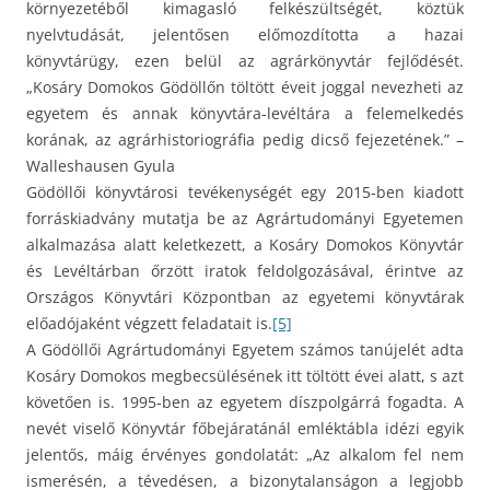
környezetéből kimagasló felkészültségét, köztük
nyelvtudását, jelentősen előmozdította a hazai
könyvtárügy, ezen belül az agrárkönyvtár fejlődését.
„Kosáry Domokos Gödöllőn töltött éveit joggal nevezheti az
egyetem és annak könyvtára-levéltára a felemelkedés
korának, az agrárhistoriográfia pedig dicső fejezetének.” –
Walleshausen Gyula
Gödöllői könyvtárosi tevékenységét egy 2015-ben kiadott
forráskiadvány mutatja be az Agrártudományi Egyetemen
alkalmazása alatt keletkezett, a Kosáry Domokos Könyvtár
és Levéltárban őrzött iratok feldolgozásával, érintve az
Országos Könyvtári Központban az egyetemi könyvtárak
előadójaként végzett feladatait is.
[5]
A Gödöllői Agrártudományi Egyetem számos tanújelét adta
Kosáry Domokos megbecsülésének itt töltött évei alatt, s azt
követően is. 1995-ben az egyetem díszpolgárrá fogadta. A
nevét viselő Könyvtár főbejáratánál emléktábla idézi egyik
jelentős, máig érvényes gondolatát: „Az alkalom fel nem
ismerésén, a tévedésen, a bizonytalanságon a legjobb