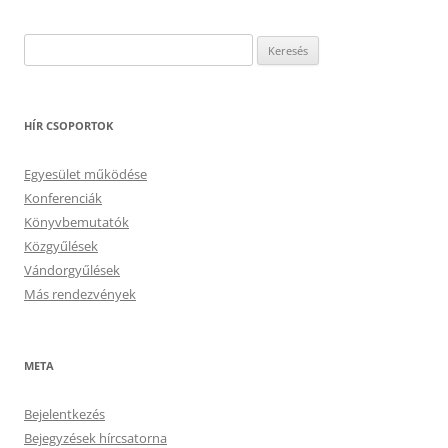
Keresés:
HÍR CSOPORTOK
Egyesület működése
Konferenciák
Könyvbemutatók
Közgyűlések
Vándorgyűlések
Más rendezvények
META
Bejelentkezés
Bejegyzések hírcsatorna