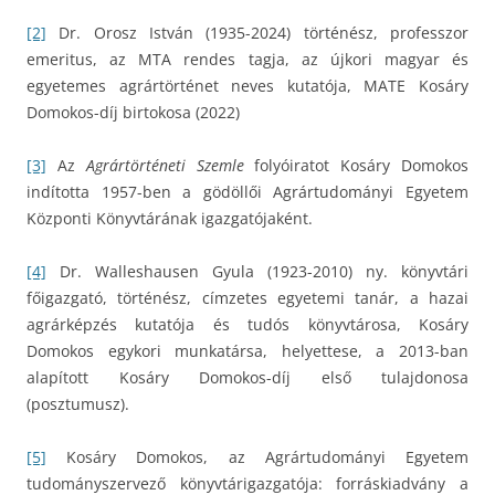
[2]
Dr. Orosz István (1935-2024) történész, professzor
emeritus, az MTA rendes tagja, az újkori magyar és
egyetemes agrártörténet neves kutatója, MATE Kosáry
Domokos-díj birtokosa (2022)
[3]
Az
Agrártörténeti Szemle
folyóiratot Kosáry Domokos
indította 1957-ben a gödöllői Agrártudományi Egyetem
Központi Könyvtárának igazgatójaként.
[4]
Dr. Walleshausen Gyula (1923-2010) ny. könyvtári
főigazgató, történész, címzetes egyetemi tanár, a hazai
agrárképzés kutatója és tudós könyvtárosa, Kosáry
Domokos egykori munkatársa, helyettese, a 2013-ban
alapított Kosáry Domokos-díj első tulajdonosa
(posztumusz).
[5]
Kosáry Domokos, az Agrártudományi Egyetem
tudományszervező könyvtárigazgatója: forráskiadvány a