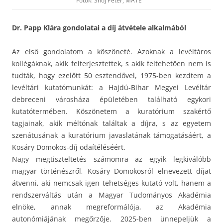
Fotók: Snoj Péter, MATE
Dr. Papp Klára gondolatai a díj átvétele alkalmából
Az első gondolatom a köszöneté. Azoknak a levéltáros
kollégáknak, akik felterjesztettek, s akik feltehetően nem is
tudták, hogy ezelőtt 50 esztendővel, 1975-ben kezdtem a
levéltári kutatómunkát: a Hajdú-Bihar Megyei Levéltár
debreceni városháza épületében található egykori
kutatótermében. Köszönetem a kuratórium szakértő
tagjainak, akik méltónak találtak a díjra, s az egyetem
szenátusának a kuratórium javaslatának támogatásáért, a
Kosáry Domokos-díj odaítéléséért.
Nagy megtiszteltetés számomra az egyik legkiválóbb
magyar történészről, Kosáry Domokosról elnevezett díjat
átvenni, aki nemcsak igen tehetséges kutató volt, hanem a
rendszerváltás után a Magyar Tudományos Akadémia
elnöke, annak megreformálója, az Akadémia
autonómiájának megőrzője. 2025-ben ünnepeljük a