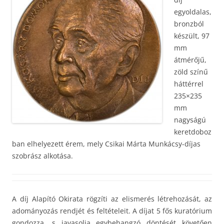
egyoldalas,
bronzból
készült, 97
mm
átmérőjű,
zöld színű
háttérrel
235×235
mm
nagyságú
keretdoboz
ban elhelyezett érem, mely Csikai Márta Munkácsy-díjas
szobrász alkotása.
A díj Alapító Okirata rögzíti az elismerés létrehozását, az
adományozás rendjét és feltételeit. A díjat 5 fős kuratórium
gondozza, s javasolja egybehangzó döntését követően