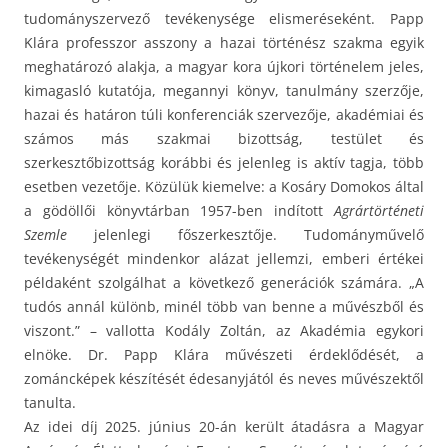
tudományszervező tevékenysége elismeréseként. Papp
Klára professzor asszony a hazai történész szakma egyik
meghatározó alakja, a magyar kora újkori történelem jeles,
kimagasló kutatója, megannyi könyv, tanulmány szerzője,
hazai és határon túli konferenciák szervezője, akadémiai és
számos más szakmai bizottság, testület és
szerkesztőbizottság korábbi és jelenleg is aktív tagja, több
esetben vezetője. Közülük kiemelve: a Kosáry Domokos által
a gödöllői könyvtárban 1957-ben indított
Agrártörténeti
Szemle
jelenlegi főszerkesztője. Tudományművelő
tevékenységét mindenkor alázat jellemzi, emberi értékei
példaként szolgálhat a következő generációk számára. „A
tudós annál különb, minél több van benne a művészből és
viszont.” – vallotta Kodály Zoltán, az Akadémia egykori
elnöke. Dr. Papp Klára művészeti érdeklődését, a
zománcképek készítését édesanyjától és neves művészektől
tanulta.
Az idei díj 2025. június 20-án került átadásra a Magyar