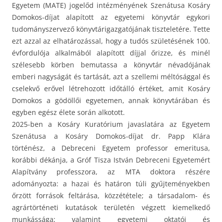
Egyetem (MATE) jogelőd intézményének Szenátusa Kosáry
Domokos-díjat alapított az egyetemi könyvtár egykori
tudományszervező könyvtárigazgatójának tiszteletére. Tette
ezt azzal az elhatározással, hogy a tudós születésének 100.
évfordulója alkalmából alapított díjjal őrizze, és minél
szélesebb körben bemutassa a könyvtár névadójának
emberi nagyságát és tartását, azt a szellemi méltósággal és
cselekvő erővel létrehozott időtálló értéket, amit Kosáry
Domokos a gödöllői egyetemen, annak könyvtárában és
egyben egész élete során alkotott.
2025-ben a Kosáry Kuratórium javaslatára az Egyetem
Szenátusa a Kosáry Domokos-díjat dr. Papp Klára
történész, a Debreceni Egyetem professor emeritusa,
korábbi dékánja, a Gróf Tisza István Debreceni Egyetemért
Alapítvány professzora, az MTA doktora részére
adományozta: a hazai és határon túli gyűjteményekben
őrzött források feltárása, közzététele; a társadalom- és
agrártörténeti kutatások területén végzett kiemelkedő
munkássága; valamint egyetemi oktatói és