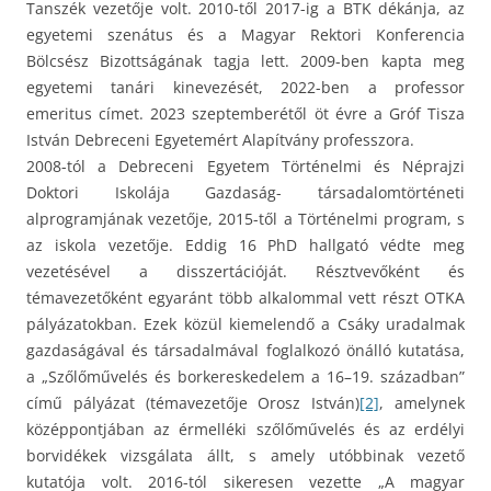
Tanszék vezetője volt. 2010-től 2017-ig a BTK dékánja, az
egyetemi szenátus és a Magyar Rektori Konferencia
Bölcsész Bizottságának tagja lett. 2009-ben kapta meg
egyetemi tanári kinevezését, 2022-ben a professor
emeritus címet. 2023 szeptemberétől öt évre a Gróf Tisza
István Debreceni Egyetemért Alapítvány professzora.
2008-tól a Debreceni Egyetem Történelmi és Néprajzi
Doktori Iskolája Gazdaság- társadalomtörténeti
alprogramjának vezetője, 2015-től a Történelmi program, s
az iskola vezetője. Eddig 16 PhD hallgató védte meg
vezetésével a disszertációját. Résztvevőként és
témavezetőként egyaránt több alkalommal vett részt OTKA
pályázatokban. Ezek közül kiemelendő a Csáky uradalmak
gazdaságával és társadalmával foglalkozó önálló kutatása,
a „Szőlőművelés és borkereskedelem a 16–19. században”
című pályázat (témavezetője Orosz István)
[2]
, amelynek
középpontjában az érmelléki szőlőművelés és az erdélyi
borvidékek vizsgálata állt, s amely utóbbinak vezető
kutatója volt. 2016-tól sikeresen vezette „A magyar