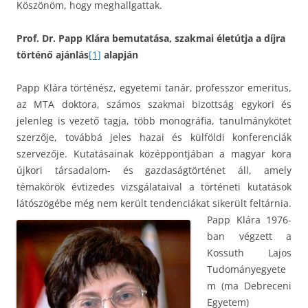
Köszönöm, hogy meghallgattak.
Prof. Dr. Papp Klára bemutatása, szakmai életútja a díjra
történő ajánlás
[1]
alapján
Papp Klára történész, egyetemi tanár, professzor emeritus,
az MTA doktora, számos szakmai bizottság egykori és
jelenleg is vezető tagja, több monográfia, tanulmánykötet
szerzője, továbbá jeles hazai és külföldi konferenciák
szervezője. Kutatásainak középpontjában a magyar kora
újkori társadalom- és gazdaságtörténet áll, amely
témakörök évtizedes vizsgálataival a történeti kutatások
látószögébe még nem került tendenciákat sikerült feltárnia.
Papp Klára 1976-
ban végzett a
Kossuth Lajos
Tudományegyete
m (ma Debreceni
Egyetem)