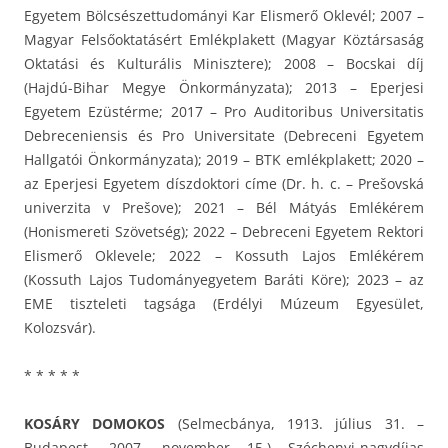
Egyetem Bölcsészettudományi Kar Elismerő Oklevél; 2007 –
Magyar Felsőoktatásért Emlékplakett (Magyar Köztársaság
Oktatási és Kulturális Minisztere); 2008 – Bocskai díj
(Hajdú-Bihar Megye Önkormányzata); 2013 – Eperjesi
Egyetem Ezüstérme; 2017 – Pro Auditoribus Universitatis
Debreceniensis és Pro Universitate (Debreceni Egyetem
Hallgatói Önkormányzata); 2019 – BTK emlékplakett; 2020 –
az Eperjesi Egyetem díszdoktori címe (Dr. h. c. – Prešovská
univerzita v Prešove); 2021 – Bél Mátyás Emlékérem
(Honismereti Szövetség); 2022 – Debreceni Egyetem Rektori
Elismerő Oklevele; 2022 – Kossuth Lajos Emlékérem
(Kossuth Lajos Tudományegyetem Baráti Köre); 2023 – az
EME tiszteleti tagsága (Erdélyi Múzeum Egyesület,
Kolozsvár).
* * * * *
KOSÁRY DOMOKOS
(Selmecbánya, 1913. július 31. –
Budapest, 2007. november 15.) Széchenyi-nagydíjas